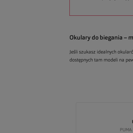
Okulary do biegania – 
Jeśli szukasz idealnych okula
dostępnych tam modeli na pewno
LEY
PU
290 929020
PUMA PE0