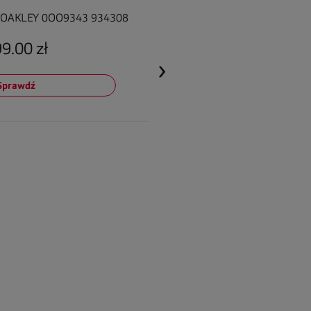
00 zł
›
awdź
799
Sp