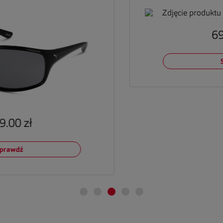
699.
Spr
00 zł
awdź