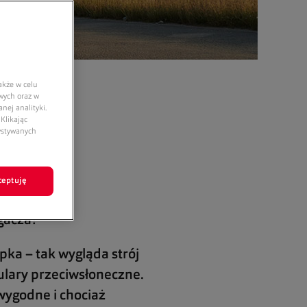
akże w celu
owych oraz w
nej analityki.
Klikając
zystywanych
ceptuję
gacza?
pka – tak wygląda strój
kulary przeciwsłoneczne.
wygodne i chociaż