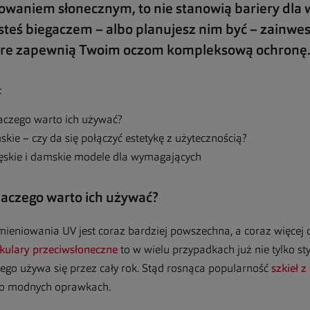
waniem słonecznym, to nie stanowią bariery dla w
esteś biegaczem – albo planujesz nim być – zainwe
które zapewnią Twoim oczom kompleksową ochronę
:
laczego warto ich używać?
kie – czy da się połączyć estetykę z użytecznością?
ęskie i damskie modele dla wymagających
laczego warto ich używać?
eniowania UV jest coraz bardziej powszechna, a coraz więcej o
kulary przeciwsłoneczne
to w wielu przypadkach już nie tylko st
ego używa się przez cały rok. Stąd rosnąca popularność
szkieł z
o modnych oprawkach.