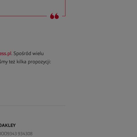
ess.pl
. Spośród wielu
my też kilka propozycji:
KLEY
OA
9343 934308
OAKLEY 0O