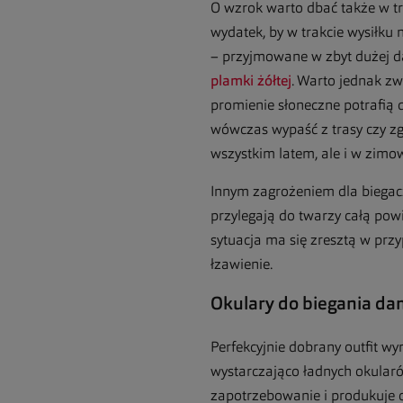
O wzrok warto dbać także w tr
wydatek, by w trakcie wysiłku
– przyjmowane w zbyt dużej d
plamki żółtej
. Warto jednak zw
promienie słoneczne potrafią 
wówczas wypaść z trasy czy zg
wszystkim latem, ale i w zimow
Innym zagrożeniem dla biegacza
przylegają do twarzy całą pow
sytuacja ma się zresztą w prz
łzawienie.
Okulary do biegania dam
Perfekcyjnie dobrany outfit w
wystarczająco ładnych okularó
zapotrzebowanie i produkuje o