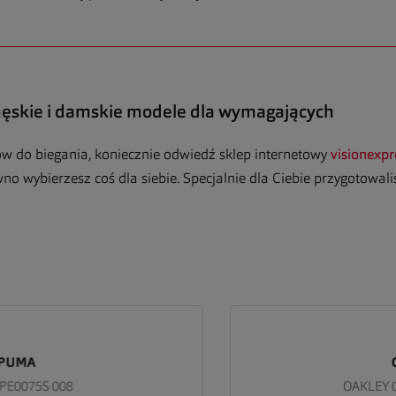
męskie i damskie modele dla wymagających
rów do biegania, koniecznie odwiedź sklep internetowy
visionexpr
 wybierzesz coś dla siebie. Specjalnie dla Ciebie przygotowaliś
MA
OA
075S 008
OAKLEY 0OO