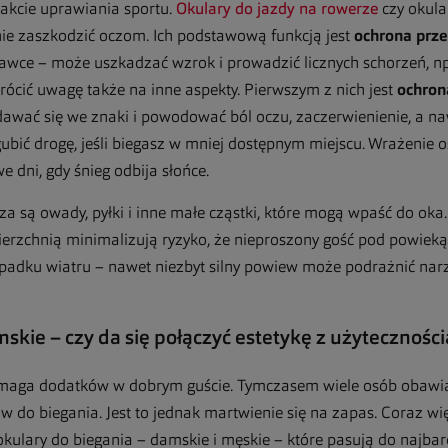
akcie uprawiania sportu.
Okulary do jazdy na rowerze
czy okula
 nie zaszkodzić oczom. Ich podstawową funkcją jest
ochrona prz
awce – może uszkadzać wzrok i prowadzić licznych schorzeń, n
rócić uwagę także na inne aspekty. Pierwszym z nich jest
ochron
dawać się we znaki i powodować ból oczu, zaczerwienienie, a n
ubić drogę, jeśli biegasz w mniej dostępnym miejscu. Wrażenie o
e dni, gdy śnieg odbija słońce.
 są owady, pyłki i inne małe cząstki, które mogą wpaść do oka.
ierzchnią minimalizują ryzyko, że nieproszony gość pod powieką
ypadku wiatru – nawet niezbyt silny powiew może podrażnić na
skie – czy da się połączyć estetykę z użyteczności
ymaga dodatków w dobrym guście. Tymczasem wiele osób obawia s
w do biegania. Jest to jednak martwienie się na zapas. Coraz w
kulary do biegania – damskie i męskie – które pasują do najbar