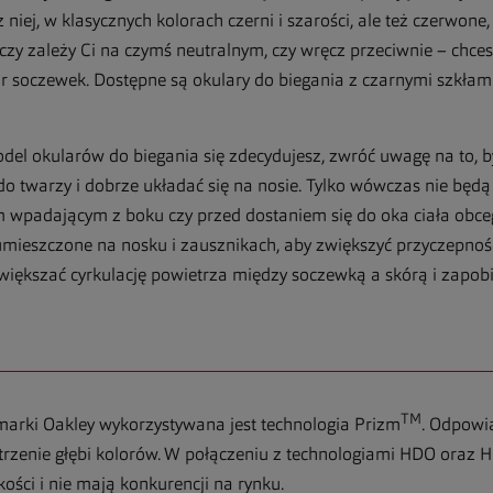
niej, w klasycznych kolorach czerni i szarości, ale też czerwone
 czy zależy Ci na czymś neutralnym, czy wręcz przeciwnie – chce
r soczewek. Dostępne są okulary do biegania z czarnymi szkłami,
model okularów do biegania się zdecydujesz, zwróć uwagę na to,
do twarzy i dobrze układać się na nosie. Tylko wówczas nie będą
m wpadającym z boku czy przed dostaniem się do oka ciała obc
umieszczone na nosku i zausznikach, aby zwiększyć przyczepnoś
zwiększać cyrkulację powietrza między soczewką a skórą i zapob
TM
arki Oakley wykorzystywana jest technologia Prizm
. Odpowi
trzenie głębi kolorów. W połączeniu z technologiami HDO oraz H
ości i nie mają konkurencji na rynku.