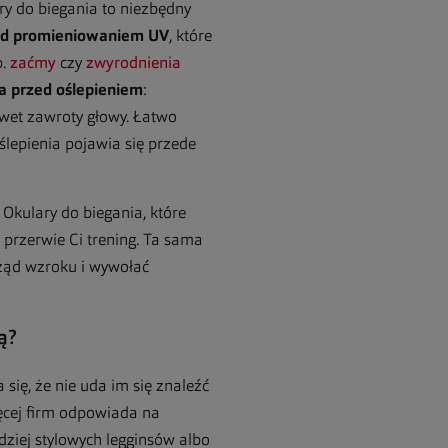
ry do biegania to niezbędny
ed promieniowaniem UV
, które
p.
zaćmy
czy
zwyrodnienia
a przed oślepieniem
:
awet zawroty głowy. Łatwo
ślepienia pojawia się przede
 Okulary do biegania, które
 przerwie Ci trening. Ta sama
rząd wzroku i wywołać
ą?
ię, że nie uda im się znaleźć
ięcej firm odpowiada na
dziej stylowych legginsów albo