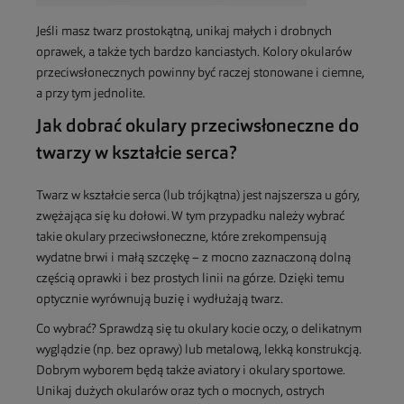
Jeśli masz twarz prostokątną, unikaj małych i drobnych
oprawek, a także tych bardzo kanciastych. Kolory okularów
przeciwsłonecznych powinny być raczej stonowane i ciemne,
a przy tym jednolite.
Jak dobrać okulary przeciwsłoneczne do
twarzy w kształcie serca?
Twarz w kształcie serca (lub trójkątna) jest najszersza u góry,
zwężająca się ku dołowi. W tym przypadku należy wybrać
takie okulary przeciwsłoneczne, które zrekompensują
wydatne brwi i małą szczękę – z mocno zaznaczoną dolną
częścią oprawki i bez prostych linii na górze. Dzięki temu
optycznie wyrównują buzię i wydłużają twarz.
Co wybrać? Sprawdzą się tu okulary kocie oczy, o delikatnym
wyglądzie (np. bez oprawy) lub metalową, lekką konstrukcją.
Dobrym wyborem będą także aviatory i okulary sportowe.
Unikaj dużych okularów oraz tych o mocnych, ostrych