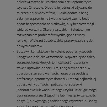
dalekowzroczności. Po zbadaniu oczu optometrysta
wypisze Ci receptę. Dioptrie to jednostki używane do
mierzenia siły wady refrakcji. Szkła dodatnie będą
załamywać promienie świetlne, dzięki czemu będą
padać bezpośrednio na siatkówkę, a Ty będziesz mógł
widzieć wyraźnie. Okulary są szybkim i skutecznym
rozwiązaniem problemów wynikających z wady
refrakcji. Większość osób szybko przyzwyczaja się do
nowych okularów.
Soczewki kontaktowe – to kolejny popularny sposób
korygowania dalekowzroczności. Najważniejsze zalety
soczewek kontaktowych to możliwość noszenia w
trakcie uprawiania sportu i to, że są niewidoczne. W
oparciu o stan zdrowia Twoich oczu oraz osobiste
preferencje, optometrysta doradzi Ci rodzaj najbardziej
dopasowany do Twoich potrzeb, np. soczewki
jednorazowe lub wielokrotnego użytku. Te drugie mogą
być noszone przez 2 tygodnie lub miesiąc (w zależności
od typu), ale wymagają codziennego czyszczenia. Osoby,
które chcą uniknąć zabiegów związanych z