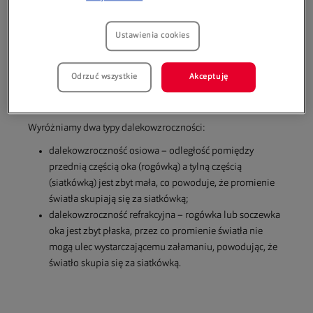
pewnej odległości.
Wiele osób stara się poprawić swoją zdolność widzenia
Ustawienia cookies
samodzielnie poprzez napinanie mięśni oczu. Ta czynność
nazywa się akomodacją. Akomodacja może poprawić
widzenie, lecz wciąż mogą być odczuwane symptomy,
Odrzuć wszystkie
Akceptuję
wskazujących na dalekowzroczność, jak zmęczenie oczu i
bóle głowy.
Wyróżniamy dwa typy dalekowzroczności:
dalekowzroczność osiowa – odległość pomiędzy
przednią częścią oka (rogówką) a tylną częścią
(siatkówką) jest zbyt mała, co powoduje, że promienie
światła skupiają się za siatkówką;
dalekowzroczność refrakcyjna – rogówka lub soczewka
oka jest zbyt płaska, przez co promienie światła nie
mogą ulec wystarczającemu załamaniu, powodując, że
światło skupia się za siatkówką.