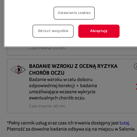
Czas trwania: 50 min.
Ustawienia cookies
DOBÓR SOCZEWEK KONTAKTOWYCH
Usługa obejmuje profesjonalne
Odrzuć wszystkie
Akceptuję
dopasowanie soczewek kontaktowych oraz
bezpłatne soczewki próbne.
Czas trwania: 25 min.
BADANIE WZROKU Z OCENĄ RYZYKA
CHORÓB OCZU
Badanie wzroku w celu doboru
odpowiedniej korekcji + badania
umożliwiające wczesne wykrycie
ewentualnych chorób oczu.
Czas trwania: 40 min.
*Pełny cennik usług oraz czas ich trwania dostępny jest
tutaj
.
Płatność za dowolne badanie odbywa się na miejscu w Salonie.