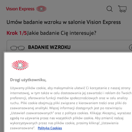
Umów badanie wzroku w salonie Vision Express
Krok 1/5
Jakie badanie Cię interesuje?
BADANIE WZROKU
Badanie wzroku wraz z doborem
odpowiedniej korekcji w celu zapewnienia
komfortu widzenia.
Czas trwania: 25 min. (dorośli), 50 min. (dzieci)
Drogi użytkowniku,
Używamy plików cookie, aby maksymalnie ułatwić Ci korzystanie z naszej strony
BADANIE WZROKU I DOBÓR
internetowej, w tym także w celu dostosowania jej zawartości i reklam do Twoich
SOCZEWEK KONTAKTOWYCH
preferencji, oferowania funkcji mediów społecznościowych oraz w celu analizy
Badanie wzroku w celu doboru
ruchu. Pliki cookie obejmują pliki związane z kierowaniem treści oraz pliki do
zaawansowanej analityki. Więcej informacji dostępnych jest po rozwinięciu
odpowiedniej korekcji optycznej +
„Ustawień zaawansowanych” oraz z polityce cookies. Klikając Akceptuj, wyrażasz
dopasowanie soczewek kontaktowych i
zgodę na używanie przez nas wszystkich plików cookie. Aby zmienić rodzaj
bezpłatne soczewki próbne (dla nowych
wykorzystywanych przez nas plików cookie, prosimy kliknąć „Ustawienia
użytkowników).
zaawansowane”.
Polityka Cookies