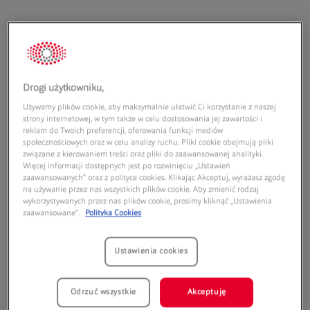
Drogi użytkowniku,
Adres:
Używamy plików cookie, aby maksymalnie ułatwić Ci korzystanie z naszej
Zgorzelec Plaza
strony internetowej, w tym także w celu dostosowania jej zawartości i
ul. Armii Krajowej 52a
reklam do Twoich preferencji, oferowania funkcji mediów
społecznościowych oraz w celu analizy ruchu. Pliki cookie obejmują pliki
59-900
Zgorzelec
związane z kierowaniem treści oraz pliki do zaawansowanej analityki.
Więcej informacji dostępnych jest po rozwinięciu „Ustawień
Godziny otwarcia:
zaawansowanych” oraz z polityce cookies. Klikając Akceptuj, wyrażasz zgodę
na używanie przez nas wszystkich plików cookie. Aby zmienić rodzaj
wykorzystywanych przez nas plików cookie, prosimy kliknąć „Ustawienia
Poniedziałek:
09:00
21:00
zaawansowane”.
Polityka Cookies
Wtorek:
09:00
21:00
Środa:
09:00
21:00
Ustawienia cookies
Czwartek:
09:00
21:00
Piątek:
09:00
21:00
Sobota:
09:00
21:00
Odrzuć wszystkie
Akceptuję
Niedziela handlowa:
09:00
21:00