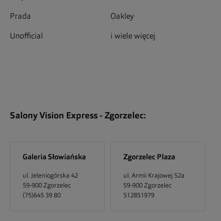
Prada
Oakley
Unofficial
i wiele więcej
Salony Vision Express -
Zgorzelec
:
Galeria Słowiańska
Zgorzelec Plaza
ul. Jeleniogórska 42
ul. Armii Krajowej 52a
59-900
Zgorzelec
59-900
Zgorzelec
(75)645 39 80
512851979