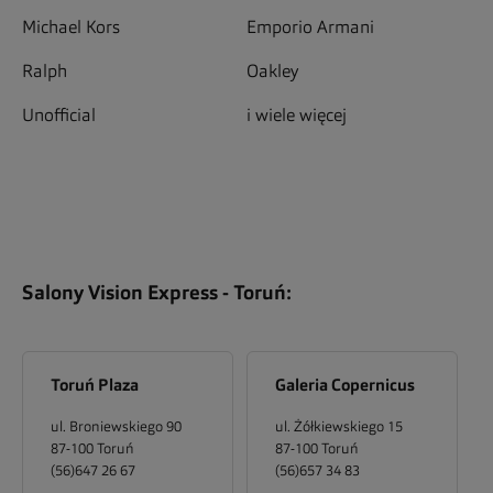
Michael Kors
Emporio Armani
Ralph
Oakley
Unofficial
i wiele więcej
Salony Vision Express -
Toruń
:
Toruń Plaza
Galeria Copernicus
ul. Broniewskiego 90
ul. Żółkiewskiego 15
87-100
Toruń
87-100
Toruń
(56)647 26 67
(56)657 34 83