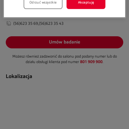
Odrzuć wszystkie
Akceptuję
Kontakt:
(56)623 35 69,(56)623 35 43
Umów badanie
Możesz również zadzwonić do salonu pod podany numer lub do
801 909 900
działu obsługi klienta pod numer
.
Lokalizacja