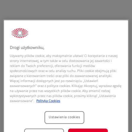
Adres:
Drogi użytkowniku,
Centrum Handlowe Kometa
ul. Grudziądzka 162
Używamy plików cookie, aby maksymalnie ułatwić Ci korzystanie z naszej
strony internetowej, w tym także w celu dostosowania jej zawartości i
87-100
Toruń
reklam do Twoich preferencji, oferowania funkcji mediów
społecznościowych oraz w celu analizy ruchu. Pliki cookie obejmują pliki
Godziny otwarcia:
związane z kierowaniem treści oraz pliki do zaawansowanej analityki.
Więcej informacji dostępnych jest po rozwinięciu „Ustawień
zaawansowanych” oraz z polityce cookies. Klikając Akceptuj, wyrażasz zgodę
Poniedziałek:
09:00
21:00
na używanie przez nas wszystkich plików cookie. Aby zmienić rodzaj
Wtorek:
09:00
21:00
wykorzystywanych przez nas plików cookie, prosimy kliknąć „Ustawienia
zaawansowane”.
Polityka Cookies
Środa:
09:00
21:00
Czwartek:
09:00
21:00
Piątek:
09:00
21:00
Ustawienia cookies
Sobota:
09:00
21:00
Niedziela handlowa:
10:00
20:00