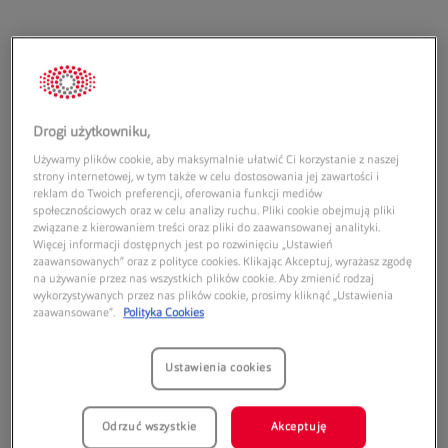
Adres:
Drogi użytkowniku,
Używamy plików cookie, aby maksymalnie ułatwić Ci korzystanie z naszej
Galeria Tarnovia
strony internetowej, w tym także w celu dostosowania jej zawartości i
ul. Krakowska 149
reklam do Twoich preferencji, oferowania funkcji mediów
społecznościowych oraz w celu analizy ruchu. Pliki cookie obejmują pliki
33-100
Tarnów
związane z kierowaniem treści oraz pliki do zaawansowanej analityki.
Więcej informacji dostępnych jest po rozwinięciu „Ustawień
Godziny otwarcia:
zaawansowanych” oraz z polityce cookies. Klikając Akceptuj, wyrażasz zgodę
na używanie przez nas wszystkich plików cookie. Aby zmienić rodzaj
Poniedziałek:
10:00
21:00
wykorzystywanych przez nas plików cookie, prosimy kliknąć „Ustawienia
zaawansowane”.
Polityka Cookies
Wtorek:
10:00
21:00
Środa:
10:00
21:00
Czwartek:
10:00
21:00
Ustawienia cookies
Piątek:
10:00
21:00
Sobota:
10:00
21:00
Odrzuć wszystkie
Akceptuję
Niedziela handlowa:
10:00
20:00