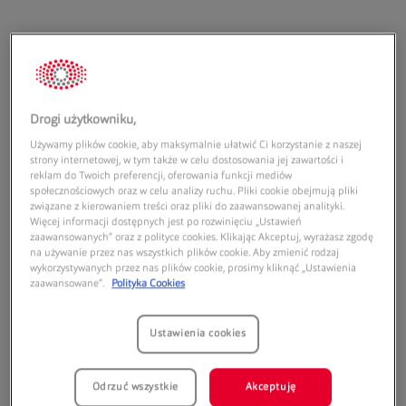
Adres:
Drogi użytkowniku,
Używamy plików cookie, aby maksymalnie ułatwić Ci korzystanie z naszej
Galeria Sieradzka
strony internetowej, w tym także w celu dostosowania jej zawartości i
al. Grunwaldzka 1
reklam do Twoich preferencji, oferowania funkcji mediów
społecznościowych oraz w celu analizy ruchu. Pliki cookie obejmują pliki
98-200
Sieradz
związane z kierowaniem treści oraz pliki do zaawansowanej analityki.
Więcej informacji dostępnych jest po rozwinięciu „Ustawień
Godziny otwarcia:
zaawansowanych” oraz z polityce cookies. Klikając Akceptuj, wyrażasz zgodę
na używanie przez nas wszystkich plików cookie. Aby zmienić rodzaj
Poniedziałek:
10:00
20:00
wykorzystywanych przez nas plików cookie, prosimy kliknąć „Ustawienia
zaawansowane”.
Polityka Cookies
Wtorek:
10:00
20:00
Środa:
10:00
20:00
Czwartek:
10:00
20:00
Ustawienia cookies
Piątek:
10:00
20:00
Sobota:
10:00
20:00
Odrzuć wszystkie
Akceptuję
Niedziela handlowa:
10:00
18:00