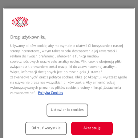
Drogi użytkowniku,
Adres:
Używamy plików cookie, aby maksymalnie ułatwić Ci korzystanie z naszej
Ruda Śląska Plaza
strony internetowej, w tym także w celu dostosowania jej zawartości i
reklam do Twoich preferencji, oferowania funkcji mediów
1 Maja 310
społecznościowych oraz w celu analizy ruchu. Pliki cookie obejmują pliki
41-710
Ruda Śląska
związane z kierowaniem treści oraz pliki do zaawansowanej analityki.
Więcej informacji dostępnych jest po rozwinięciu „Ustawień
zaawansowanych” oraz z polityce cookies. Klikając Akceptuj, wyrażasz zgodę
Godziny otwarcia:
na używanie przez nas wszystkich plików cookie. Aby zmienić rodzaj
wykorzystywanych przez nas plików cookie, prosimy kliknąć „Ustawienia
Poniedziałek:
10:00
21:00
zaawansowane”.
Polityka Cookies
Wtorek:
10:00
21:00
Środa:
9:00
21:00
Ustawienia cookies
Czwartek:
10:00
21:00
Piątek:
10:00
21:00
Odrzuć wszystkie
Akceptuję
Sobota:
10:00
21:00
Niedziela handlowa:
nieczynne