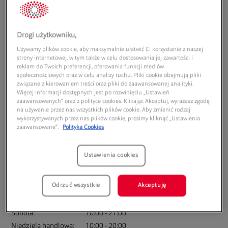
Drogi użytkowniku,
Używamy plików cookie, aby maksymalnie ułatwić Ci korzystanie z naszej
strony internetowej, w tym także w celu dostosowania jej zawartości i
Adres:
reklam do Twoich preferencji, oferowania funkcji mediów
społecznościowych oraz w celu analizy ruchu. Pliki cookie obejmują pliki
związane z kierowaniem treści oraz pliki do zaawansowanej analityki.
CH Bursztynowa
Więcej informacji dostępnych jest po rozwinięciu „Ustawień
ul. Generala Augusta Emila Fieldorfa "Nila" 28
zaawansowanych” oraz z polityce cookies. Klikając Akceptuj, wyrażasz zgodę
07-410
Ostrołęka
na używanie przez nas wszystkich plików cookie. Aby zmienić rodzaj
wykorzystywanych przez nas plików cookie, prosimy kliknąć „Ustawienia
zaawansowane”.
Polityka Cookies
Godziny otwarcia:
Poniedziałek:
10:00
21:00
Ustawienia cookies
Wtorek:
10:00
21:00
Środa:
10:00
21:00
Odrzuć wszystkie
Akceptuję
Czwartek:
10:00
21:00
Piątek:
10:00
21:00
Sobota:
10:00
21:00
Niedziela handlowa:
10:00
20:00