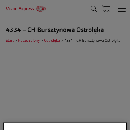
4334 – CH Bursztynowa Ostrołęka
Start
>
Nasze salony
>
Ostrołęka
>
4334 – CH Bursztynowa Ostrołęka