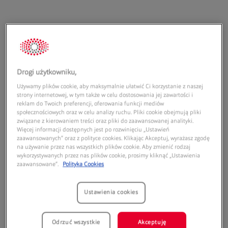
Adres:
Drogi użytkowniku,
Park Handlowy Stopiak
Używamy plików cookie, aby maksymalnie ułatwić Ci korzystanie z naszej
strony internetowej, w tym także w celu dostosowania jej zawartości i
ul. Ludźmierska 26a
reklam do Twoich preferencji, oferowania funkcji mediów
34-400
Nowy Targ
społecznościowych oraz w celu analizy ruchu. Pliki cookie obejmują pliki
związane z kierowaniem treści oraz pliki do zaawansowanej analityki.
Godziny otwarcia:
Więcej informacji dostępnych jest po rozwinięciu „Ustawień
zaawansowanych” oraz z polityce cookies. Klikając Akceptuj, wyrażasz zgodę
na używanie przez nas wszystkich plików cookie. Aby zmienić rodzaj
Poniedziałek:
09:00
20:00
wykorzystywanych przez nas plików cookie, prosimy kliknąć „Ustawienia
Wtorek:
09:00
20:00
zaawansowane”.
Polityka Cookies
Środa:
09:00
20:00
Czwartek:
09:00
20:00
Ustawienia cookies
Piątek:
09:00
20:00
Sobota:
09:00
20:00
Odrzuć wszystkie
Akceptuję
Niedziela handlowa:
10:00
19:00