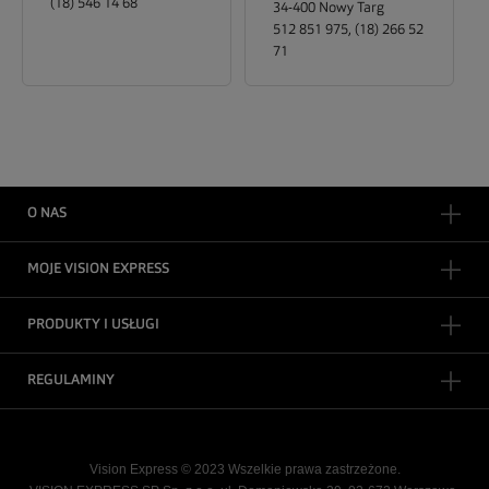
(18) 546 14 68
34-400
Nowy Targ
512 851 975, (18) 266 52
71