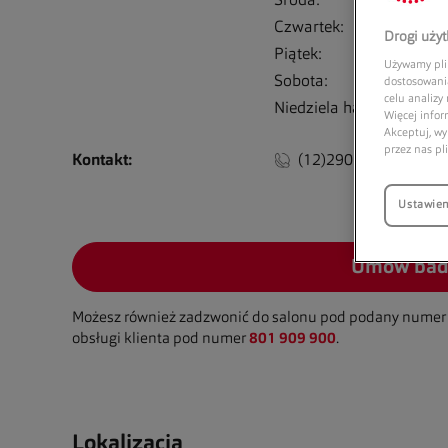
Środa:
0
Czwartek:
0
Drogi uży
Piątek:
0
Używamy plik
Sobota:
0
dostosowania
celu analizy
Niedziela handlowa:
1
Więcej infor
Akceptuj, wy
przez nas pl
Kontakt:
(12)290 92 02
Ustawien
Umów bad
Możesz również zadzwonić do salonu pod podany numer 
obsługi klienta pod numer
801 909 900
.
Lokalizacja