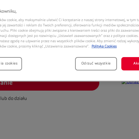
9:00
21:00
9:00
21:00
tkowniku,
9:00
21:00
ów cookie, aby maksymalnie ułatwić Ci korzystanie z naszej strony internetowej, w tym t
9:00
21:00
 jej zawartości i reklam do Twoich preferencji, oferowania funkcji mediów społeczności
 ruchu. Pliki cookie obejmują pliki związane z kierowaniem treści oraz pliki do zaawansowa
0:00
20:00
macji dostępnych jest po rozwinięciu „Ustawień zaawansowanych” oraz z polityce cookies. 
rażasz zgodę na używanie przez nas wszystkich plików cookie. Aby zmienić rodzaj wykor
ików cookie, prosimy kliknąć „Ustawienia zaawansowane”.
Polityka Cookies
ia cookies
Odrzuć wszystkie
Ak
Prom
anie
lub do działu