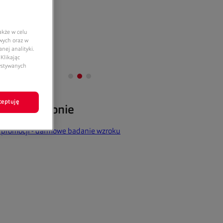
akże w celu
owych oraz w
nej analityki.
Klikając
zystywanych
ceptuję
ocje w salonie