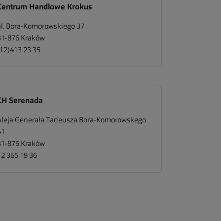
Centrum Handlowe Krokus
al. Bora-Komorowskiego 37
31-876
Kraków
(12)413 23 35
CH Serenada
Aleja Generała Tadeusza Bora-Komorowskego
41
31-876
Kraków
12 365 19 36