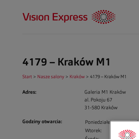
4179 – Kraków M1
Start
>
Nasze salony
>
Kraków
>
4179 – Kraków M1
Adres:
Galeria M1 Kraków
al. Pokoju 67
31-580
Kraków
Godziny otwarcia:
Poniedziałek:
0
Wtorek:
0