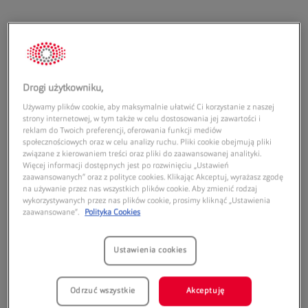
Drogi użytkowniku,
Adres:
Używamy plików cookie, aby maksymalnie ułatwić Ci korzystanie z naszej
Atrium Koszalin
strony internetowej, w tym także w celu dostosowania jej zawartości i
ul. Ignacego Paderewskiego 1
reklam do Twoich preferencji, oferowania funkcji mediów
społecznościowych oraz w celu analizy ruchu. Pliki cookie obejmują pliki
75-736
Koszalin
związane z kierowaniem treści oraz pliki do zaawansowanej analityki.
Więcej informacji dostępnych jest po rozwinięciu „Ustawień
Godziny otwarcia:
zaawansowanych” oraz z polityce cookies. Klikając Akceptuj, wyrażasz zgodę
na używanie przez nas wszystkich plików cookie. Aby zmienić rodzaj
wykorzystywanych przez nas plików cookie, prosimy kliknąć „Ustawienia
Poniedziałek:
09:00
21:00
zaawansowane”.
Polityka Cookies
Wtorek:
09:00
21:00
Środa:
09:00
21:00
Ustawienia cookies
Czwartek:
09:00
21:00
Piątek:
09:00
21:00
Sobota:
09:00
21:00
Odrzuć wszystkie
Akceptuję
Niedziela handlowa:
10:00
20:00