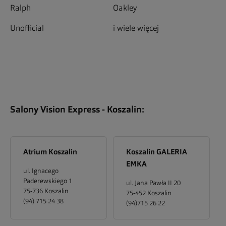
Ralph
Oakley
Unofficial
i wiele więcej
Salony Vision Express -
Koszalin
:
Atrium Koszalin
Koszalin GALERIA
EMKA
ul. Ignacego
Paderewskiego 1
ul. Jana Pawła II 20
75-736
Koszalin
75-452
Koszalin
(94) 715 24 38
(94)715 26 22