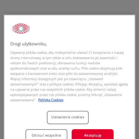
Adres:
Drogi użytkowniku,
Galeria Twierdza Kłodzko
Używamy plików cookie, aby maksymalnie ułatwić Ci korzystanie z naszej
strony internetowej, w tym także w celu dostosowania jej zawartości i
ul. Noworudzka 2
reklam do Twoich preferencji, oferowania funkcji mediów
57-300
Kłodzko
społecznościowych oraz w celu analizy ruchu. Pliki cookie obejmują pliki
związane z kierowaniem treści oraz pliki do zaawansowanej analityki.
Więcej informacji dostępnych jest po rozwinięciu „Ustawień
Godziny otwarcia:
zaawansowanych” oraz z polityce cookies. Klikając Akceptuj, wyrażasz zgodę
na używanie przez nas wszystkich plików cookie. Aby zmienić rodzaj
Poniedziałek:
09:00
21:00
wykorzystywanych przez nas plików cookie, prosimy kliknąć „Ustawienia
Wtorek:
09:00
21:00
zaawansowane”.
Polityka Cookies
Środa:
09:00
21:00
Czwartek:
09:00
21:00
Ustawienia cookies
Piątek:
09:00
21:00
Sobota:
09:00
21:00
Odrzuć wszystkie
Akceptuję
Niedziela handlowa:
10:00
20:00