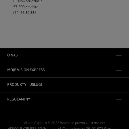
ul. Noworudzka 2
57-300
Kłodzko
(74) 66 32 334