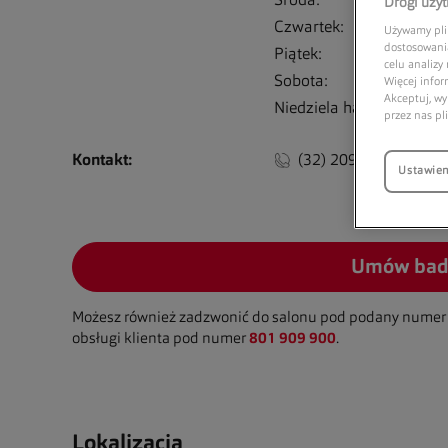
Środa:
0
Drogi uży
Czwartek:
0
Używamy plik
dostosowania
Piątek:
0
celu analizy
Sobota:
0
Więcej infor
Akceptuj, wy
Niedziela handlowa:
0
przez nas pl
Kontakt:
(32) 209 14 78
Ustawien
Umów bad
Możesz również zadzwonić do salonu pod podany numer 
obsługi klienta pod numer
801 909 900
.
Lokalizacja