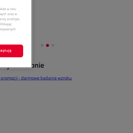
akże w celu
owych oraz w
nej analityki.
Klikając
zystywanych
ceptuję
ocje w salonie