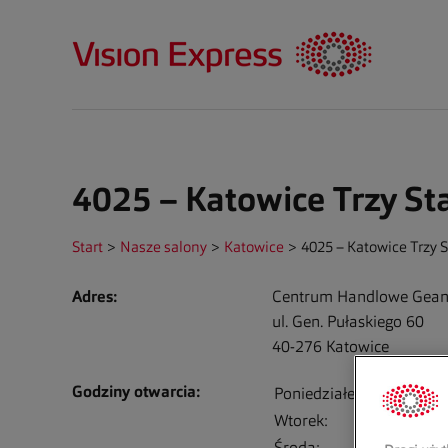
4025 – Katowice Trzy S
Start
>
Nasze salony
>
Katowice
>
4025 – Katowice Trzy 
Adres:
Centrum Handlowe Geant
ul. Gen. Pułaskiego 60
40-276
Katowice
Godziny otwarcia:
Poniedziałek:
0
Wtorek:
0