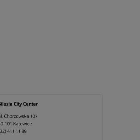
Silesia City Center
ul. Chorzowska 107
40-101
Katowice
(32) 411 11 89