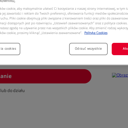
9:00
21:00
tkowniku,
9:00
21:00
ów cookie, aby maksymalnie ułatwić Ci korzystanie z naszej strony internetowej, w tym t
 jej zawartości i reklam do Twoich preferencji, oferowania funkcji mediów społeczności
9:00
21:00
 ruchu. Pliki cookie obejmują pliki związane z kierowaniem treści oraz pliki do zaawansowa
9:00
21:00
macji dostępnych jest po rozwinięciu „Ustawień zaawansowanych” oraz z polityce cookies. 
rażasz zgodę na używanie przez nas wszystkich plików cookie. Aby zmienić rodzaj wykor
9:00
20:00
ików cookie, prosimy kliknąć „Ustawienia zaawansowane”.
Polityka Cookies
ia cookies
Odrzuć wszystkie
Ak
Prom
anie
lub do działu