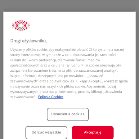
Adres:
Drogi użytkowniku,
Używamy plików cookie, aby maksymalnie ułatwić Ci korzystanie z naszej
Górnośląska 82
strony internetowej, w tym także w celu dostosowania jej zawartości i
ul. Górnośląska 82
reklam do Twoich preferencji, oferowania funkcji mediów
społecznościowych oraz w celu analizy ruchu. Pliki cookie obejmują pliki
62-800
Kalisz
związane z kierowaniem treści oraz pliki do zaawansowanej analityki.
Więcej informacji dostępnych jest po rozwinięciu „Ustawień
Godziny otwarcia:
zaawansowanych” oraz z polityce cookies. Klikając Akceptuj, wyrażasz zgodę
na używanie przez nas wszystkich plików cookie. Aby zmienić rodzaj
Poniedziałek:
09:00
21:00
wykorzystywanych przez nas plików cookie, prosimy kliknąć „Ustawienia
zaawansowane”.
Polityka Cookies
Wtorek:
09:00
21:00
Środa:
09:00
21:00
Czwartek:
09:00
21:00
Ustawienia cookies
Piątek:
09:00
21:00
Sobota:
09:00
21:00
Odrzuć wszystkie
Akceptuję
Niedziela handlowa:
10:00
20:00