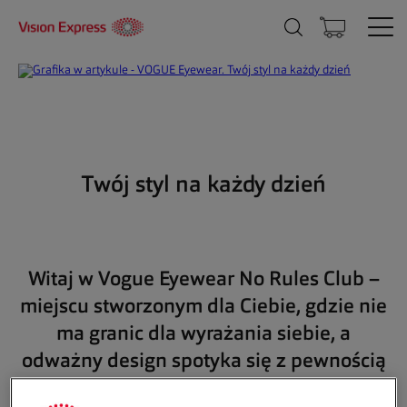
Twój styl na każdy dzień
Witaj w
Vogue Eyewear No Rules Club
–
miejscu stworzonym dla Ciebie, gdzie nie
ma granic dla wyrażania siebie, a
odważny design spotyka się z pewnością
siebie i niepowtarzalnym stylem.