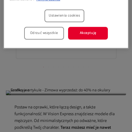
Ustawienia cookies
Odrzuć wszystkie
Akceptuję
SPRAWDŹ
Postaw na oprawki, które łączą design, a także
funkcjonalność. W Vision Express znajdziesz modele dla
mężczyzn. Od minimalistycznych po odważne, które
podkreślą Twój charakter.
Teraz możesz mieć je nawet