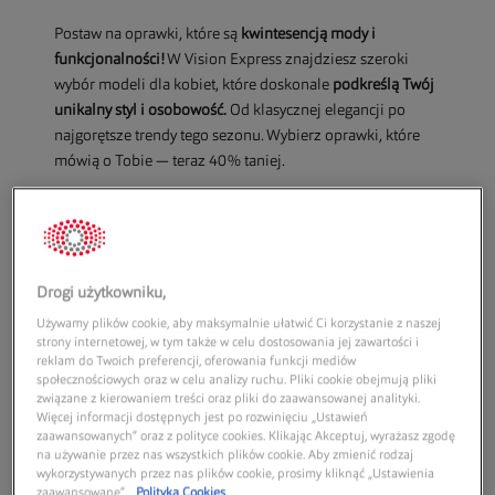
Postaw na oprawki, które są
kwintesencją mody i
funkcjonalności!
W Vision Express znajdziesz szeroki
wybór modeli dla kobiet
, które doskonale
podkreślą Twój
unikalny styl i osobowość.
Od klasycznej elegancji
po
najgorętsze trendy tego sezonu. Wybierz oprawki, które
mówią o Tobie — teraz 40% taniej.
UMÓW BADANIE WZROKU
Drogi użytkowniku,
Używamy plików cookie, aby maksymalnie ułatwić Ci korzystanie z naszej
strony internetowej, w tym także w celu dostosowania jej zawartości i
Damskie okulary korekcyjne
reklam do Twoich preferencji, oferowania funkcji mediów
społecznościowych oraz w celu analizy ruchu. Pliki cookie obejmują pliki
związane z kierowaniem treści oraz pliki do zaawansowanej analityki.
Więcej informacji dostępnych jest po rozwinięciu „Ustawień
zaawansowanych” oraz z polityce cookies. Klikając Akceptuj, wyrażasz zgodę
na używanie przez nas wszystkich plików cookie. Aby zmienić rodzaj
GUCCI
wykorzystywanych przez nas plików cookie, prosimy kliknąć „Ustawienia
GG1299O 002
zaawansowane”.
Polityka Cookies