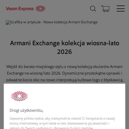
Armani Exchange kolekcja wiosna-lato
2026
Wejdź do świata miejskiego stylu z nową kolekcją okularów Armani
Exchange na wiosnę/lato 2026. Dynamiczne prostokątne oprawki i
odważne kocie oko na nowo interpretują kultowe logo z błyskawicą,
z nowoczesnym, świeżym akcentem. Dwa unikalne projekty
zauszników nadają tej miejskiej kolekcji indywidualny,
dopracowany charakter.
Drogi użytkowniku,
Używamy plików cookie, aby maksymalnie ułatwić Ci korzystanie z naszej
strony internetowej, w tym także w celu dostosowania jej zawartości i
reklam do Twoich preferencji, oferowania funkcji mediów