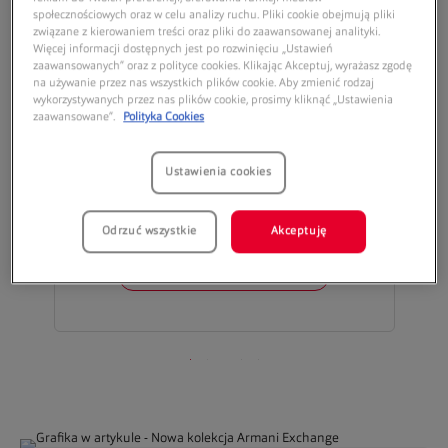
Kolekcja Armani Exchange
społecznościowych oraz w celu analizy ruchu. Pliki cookie obejmują pliki
związane z kierowaniem treści oraz pliki do zaawansowanej analityki.
Więcej informacji dostępnych jest po rozwinięciu „Ustawień
zaawansowanych” oraz z polityce cookies. Klikając Akceptuj, wyrażasz zgodę
na używanie przez nas wszystkich plików cookie. Aby zmienić rodzaj
wykorzystywanych przez nas plików cookie, prosimy kliknąć „Ustawienia
ARMANI EXCHANGE
zaawansowane”.
Polityka Cookies
0AX3111U 8344
Ustawienia cookies
Odrzuć wszystkie
Akceptuję
SPRAWDŹ
Oprawki dostepne wyłącznie w
Vision Express