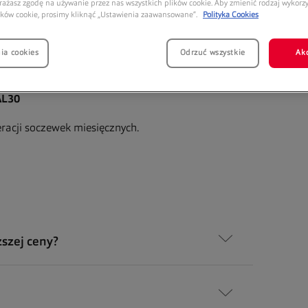
rażasz zgodę na używanie przez nas wszystkich plików cookie. Aby zmienić rodzaj wykor
opakowania soczewek TOTAL30 za 113,98 zł
.
ików cookie, prosimy kliknąć „Ustawienia zaawansowane”.
Polityka Cookies
ia cookies
Odrzuć wszystkie
Ak
kładania zamówienia, kod:
AL30
racji soczewek miesięcznych.
ższej ceny?