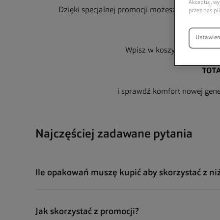
Akceptuj, wy
Dzięki specjalnej promocji możesz zamówić
2 
przez nas pl
Ustawien
Wpisz w koszyku podczas s
TOT
i sprawdź komfort nowej gene
Najczęściej zadawane pytania
Ile opakowań muszę kupić aby skorzystać z ni
Jak skorzystać z promocji?