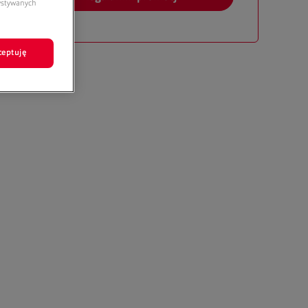
zystywanych
ceptuję