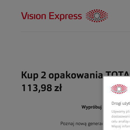
Kup 2 opakowania TOTAL
113,98 zł
Drogi uży
Wypróbuj nowe TOTAL30
Używamy plik
dostosowania
celu analizy
Poznaj nową generację komfortu 
Więcej infor