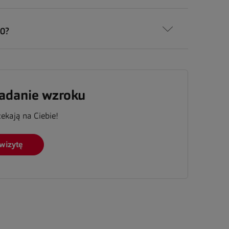
0?
adanie wzroku
zekają na Ciebie!
wizytę