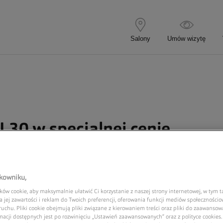
30 w specjalnej cenie
tkowniku,
 w specjalnej cenie!
ów cookie, aby maksymalnie ułatwić Ci korzystanie z naszej strony internetowej, w tym t
 jej zawartości i reklam do Twoich preferencji, oferowania funkcji mediów społeczności
 ruchu. Pliki cookie obejmują pliki związane z kierowaniem treści oraz pliki do zaawansowa
noszenia soczewek kontaktowych.
macji dostępnych jest po rozwinięciu „Ustawień zaawansowanych” oraz z polityce cookies. 