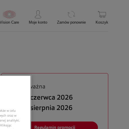
Oferta ważna
od 19 czerwca 2026
do 31 sierpnia 2026
akże w celu
owych oraz w
nej analityki.
Klikając
Regulamin promocji