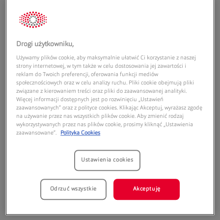
zdrowe i wygodne soczewki, a w
prezencie zyskujesz zniżkę na nowe
Drogi użytkowniku,
ubrania, buty czy dodatki.
Używamy plików cookie, aby maksymalnie ułatwić Ci korzystanie z naszej
strony internetowej, w tym także w celu dostosowania jej zawartości i
reklam do Twoich preferencji, oferowania funkcji mediów
społecznościowych oraz w celu analizy ruchu. Pliki cookie obejmują pliki
związane z kierowaniem treści oraz pliki do zaawansowanej analityki.
Więcej informacji dostępnych jest po rozwinięciu „Ustawień
zaawansowanych” oraz z polityce cookies. Klikając Akceptuj, wyrażasz zgodę
na używanie przez nas wszystkich plików cookie. Aby zmienić rodzaj
wykorzystywanych przez nas plików cookie, prosimy kliknąć „Ustawienia
zaawansowane”.
Polityka Cookies
iWear Harmony -
Ustawienia cookies
sferyczne
Odrzuć wszystkie
Akceptuję
Kup teraz