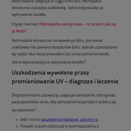
które zwykle ustępuje w ciągu kilku dni, retinopatia
słoneczna uszkadza siatkówkę, która odpowiada za
wykrywanie światła.
Czytaj również:
Retinopatia cukrzycowa – co to jest i jak się
ją leczy?
Retinopatia słoneczna nie wywołuje bólu, ponieważ
siatkówka nie zawiera receptorów bólu. Jednak uszkodzenie
tej części oka może prowadzić do zniszczenia komórek,
3
które odpowiadają za wykrywanie światła
.
Uszkodzenia wywołane przez
promieniowanie UV – diagnoza i leczenie
Ślepota śnieżna zazwyczaj ustępuje samoistnie. Istnieje też
parę sposobów na to, aby samodzielnie poradzić sobie z jej
1
symptomami
.
Jeśli nosisz
soczewki kontaktowe
,
zdejmij je
.
Pozwól oczom odpocząć w pomieszczeniu z