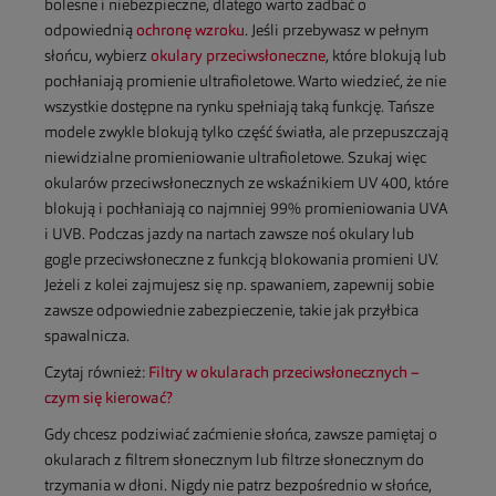
bolesne i niebezpieczne, dlatego warto zadbać o
odpowiednią
ochronę wzroku
. Jeśli przebywasz w pełnym
słońcu, wybierz
okulary przeciwsłoneczne
, które blokują lub
pochłaniają promienie ultrafioletowe. Warto wiedzieć, że nie
wszystkie dostępne na rynku spełniają taką funkcję. Tańsze
modele zwykle blokują tylko część światła, ale przepuszczają
niewidzialne promieniowanie ultrafioletowe. Szukaj więc
okularów przeciwsłonecznych ze wskaźnikiem UV 400, które
blokują i pochłaniają co najmniej 99% promieniowania UVA
i UVB. Podczas jazdy na nartach zawsze noś okulary lub
gogle przeciwsłoneczne z funkcją blokowania promieni UV.
Jeżeli z kolei zajmujesz się np. spawaniem, zapewnij sobie
zawsze odpowiednie zabezpieczenie, takie jak przyłbica
spawalnicza.
Czytaj również:
Filtry w okularach przeciwsłonecznych –
czym się kierować?
Gdy chcesz podziwiać zaćmienie słońca, zawsze pamiętaj o
okularach z filtrem słonecznym lub filtrze słonecznym do
trzymania w dłoni. Nigdy nie patrz bezpośrednio w słońce,