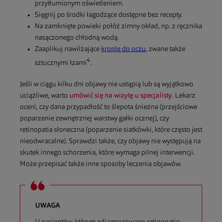
przytłumionym oświetleniem.
Sięgnij po środki łagodzące dostępne bez recepty.
Na zamknięte powieki połóż zimny okład, np. z ręcznika
nasączonego chłodną wodą.
Zaaplikuj nawilżające
krople do oczu
, zwane także
4
sztucznymi łzami
.
Jeśli w ciągu kilku dni objawy nie ustąpią lub są wyjątkowo
uciążliwe, warto
umówić się na wizytę u specjalisty
. Lekarz
oceni, czy dana przypadłość to ślepota śnieżna (przejściowe
poparzenie zewnętrznej warstwy gałki ocznej), czy
retinopatia słoneczna (poparzenie siatkówki, które często jest
nieodwracalne). Sprawdzi także, czy objawy nie występują na
skutek innego schorzenia, które wymaga pilnej interwencji.
Może przepisać także inne sposoby leczenia objawów.
UWAGA