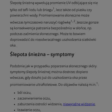
Ślepotę śnieżną wywołują promienie UV odbijające się nie
1
tylko od tafli lodu lub śniegu
, lecz także od piasku czy
powierzchni wody. Promieniowanie słoneczne może
1, 2
wówczas tymczasowo naruszyć rogówkę
. Jeszcze gorsze
są konsekwencje patrzenia bezpośrednio w słońce, np.
podczas zaćmienia słonecznego. Może to bowiem
doprowadzić do nieodwracalnego uszkodzenia siatkówki
oka.
Ślepota śnieżna – symptomy
Podobnie jak w przypadku poparzenia słonecznego skóry
symptomy ślepoty śnieżnej można dostrzec dopiero
wówczas, gdy doszło już do uszkodzenia oka przez
1
promieniowanie ultrafioletowe. Do objawów należą m.in.
:
ból oczu,
zaczerwienienie oczu,
zaburzenia ostrości widzenia,
niewyraźne widzenie
,
łzawienie oczu,