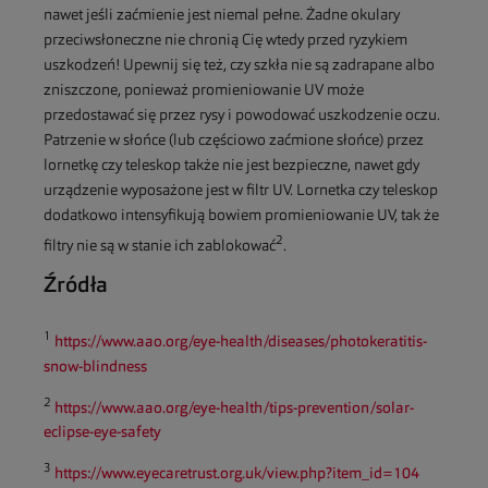
nawet jeśli zaćmienie jest niemal pełne. Żadne okulary
przeciwsłoneczne nie chronią Cię wtedy przed ryzykiem
uszkodzeń! Upewnij się też, czy szkła nie są zadrapane albo
zniszczone, ponieważ promieniowanie UV może
przedostawać się przez rysy i powodować uszkodzenie oczu.
Patrzenie w słońce (lub częściowo zaćmione słońce) przez
lornetkę czy teleskop także nie jest bezpieczne, nawet gdy
urządzenie wyposażone jest w filtr UV. Lornetka czy teleskop
dodatkowo intensyfikują bowiem promieniowanie UV, tak że
2
filtry nie są w stanie ich zablokować
.
Źródła
1
https://www.aao.org/eye-health/diseases/photokeratitis-
snow-blindness
2
https://www.aao.org/eye-health/tips-prevention/solar-
eclipse-eye-safety
3
https://www.eyecaretrust.org.uk/view.php?item_id=104