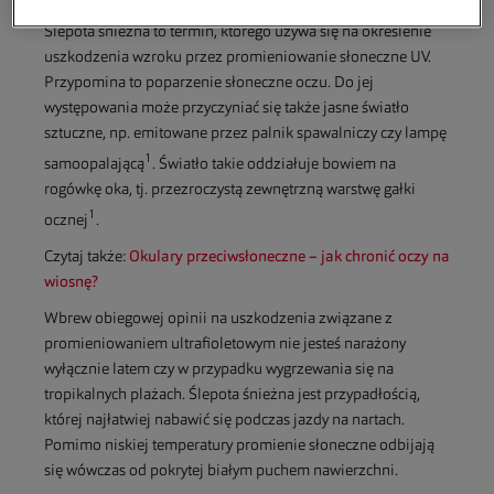
Ślepota śnieżna to termin, którego używa się na określenie
uszkodzenia wzroku przez promieniowanie słoneczne UV.
Przypomina to poparzenie słoneczne oczu. Do jej
występowania może przyczyniać się także jasne światło
sztuczne, np. emitowane przez palnik spawalniczy czy lampę
1
samoopalającą
. Światło takie oddziałuje bowiem na
rogówkę oka, tj. przezroczystą zewnętrzną warstwę gałki
1
ocznej
.
Czytaj także:
Okulary przeciwsłoneczne – jak chronić oczy na
wiosnę?
Wbrew obiegowej opinii na uszkodzenia związane z
promieniowaniem ultrafioletowym nie jesteś narażony
wyłącznie latem czy w przypadku wygrzewania się na
tropikalnych plażach. Ślepota śnieżna jest przypadłością,
której najłatwiej nabawić się podczas jazdy na nartach.
Pomimo niskiej temperatury promienie słoneczne odbijają
się wówczas od pokrytej białym puchem nawierzchni.