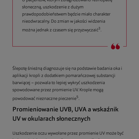
U pacjentów, którym zdiagnozowano retinopatię
słoneczną, uszkodzenie z dużym
prawdopodobieństwem będzie miało charakter
nieodwracalny. Do zmian w jakości widzenia
3
można jednak z czasem się przyzwyczaić
.
Ślepotę śnieżną diagnozuje się na podstawie badania oka i
aplikacji kropli z dodatkiem pomarańczowej substancji
barwiącej – pozwala to lepiej wykryć uszkodzenia
spowodowane przez promienie UV. Krople mogą
5
powodować nieznaczne pieczenie
.
Promieniowanie UVB, UVA a wskaźnik
UV w okularach słonecznych
Uszkodzenie oczu wywołane przez promienie UV może być