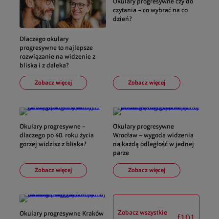
Okulary progresywne czy do
czytania – co wybrać na co
dzień?
Dlaczego okulary
progresywne to najlepsze
rozwiązanie na widzenie z
bliska i z daleka?
Zobacz więcej
Zobacz więcej
Okulary progresywne –
Okulary progresywne
dlaczego po 40. roku życia
Wrocław – wygoda widzenia
gorzej widzisz z bliska?
na każdą odległość w jednej
parze
Zobacz więcej
Zobacz więcej
Zobacz wszystkie
Okulary progresywne Kraków