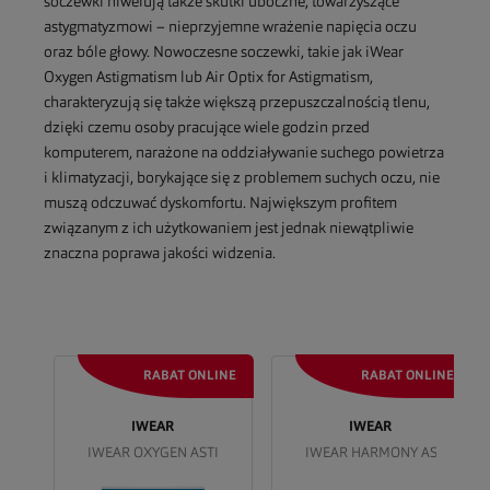
soczewki niwelują także skutki uboczne, towarzyszące
astygmatyzmowi – nieprzyjemne wrażenie napięcia oczu
oraz bóle głowy. Nowoczesne soczewki, takie jak iWear
Oxygen Astigmatism lub Air Optix for Astigmatism,
charakteryzują się także większą przepuszczalnością tlenu,
dzięki czemu osoby pracujące wiele godzin przed
komputerem, narażone na oddziaływanie suchego powietrza
i klimatyzacji, borykające się z problemem suchych oczu, nie
muszą odczuwać dyskomfortu. Największym profitem
związanym z ich użytkowaniem jest jednak niewątpliwie
znaczna poprawa jakości widzenia.
IWEAR
IWEAR
GMATISM
IWEAR OXYGEN ASTIGMATISM
IWEAR HARMONY ASTIGMATIS