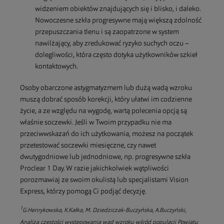
widzeniem obiektów znajdujących się i blisko, i daleko.
Nowoczesne szkła progresywne mają większą zdolność
przepuszczania tlenu i są zaopatrzone w system
nawilżający, aby zredukować ryzyko suchych oczu –
dolegliwości, która często dotyka użytkowników szkieł
kontaktowych.
Osoby obarczone astygmatyzmem lub dużą wadą wzroku
muszą dobrać sposób korekcji, który ułatwi im codzienne
życie, a ze względu na wygodę, wartą polecenia opcją są
właśnie soczewki. Jeśli w Twoim przypadku nie ma
przeciwwskazań do ich użytkowania, możesz na początek
przetestować soczewki miesięczne, czy nawet
dwutygodniowe lub jednodniowe, np. progresywne szkła
Proclear 1 Day. W razie jakichkolwiek wątpliwości
porozmawiaj ze swoim okulistą lub specjalistami Vision
Express, którzy pomogą Ci podjąć decyzję.
1
G.Henrykowska, K.Kałka, M. Dziedziczak-Buczyńska, A.Buczyński,
Analiza częstości występowania wad wzroku wśród populacji Powiatu