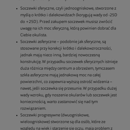
Soczewki sferyczne, czyli jednoogniskowe, stworzone z
myślą o krótko i dalekowidzach (korygują wady od -25D
do +25D). Przed zakupem soczewek musisz zwrócić
uwagę na ich moc sferyczną, którą powinien dobrać dla
Ciebie okulista.
Soczewki asferyczne – podobnie jak sferyczne, są
stosowane przy korekcji krótko i dalekowzroczności,
jednak mają nieco inną, bardziej nowoczesną
konstrukcję. W przypadku soczewek sferycznych istnieje
duża różnica między centrum a obrzeżem, tymczasem
szkła asferyczne mają jednakową moc na całej
powierzchni, co zapewnia wyższą ostrość widzenia –
nawet, jeśli soczewka się przesunie. W przypadku dużej
wady wzroku, gdy noszenie okularów lub soczewek jest
koniecznością, warto zastanowić się nad tym
rozwiązaniem.
Soczewki progresywne (dwuogniskowe,
wieloogniskowe) stworzone są dla osób, które ze
względu na wiek i starzenie się oczu, mają problem z