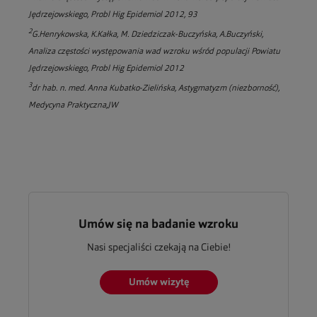
Jędrzejowskiego, Probl Hig Epidemiol 2012, 93
2
G.Henrykowska, K.Kałka, M. Dziedziczak-Buczyńska, A.Buczyński,
Analiza częstości występowania wad wzroku wśród populacji Powiatu
Jędrzejowskiego, Probl Hig Epidemiol 2012
3
dr hab. n. med. Anna Kubatko-Zielińska, Astygmatyzm (niezborność),
Medycyna Praktyczna,JW
Umów się na badanie wzroku
Nasi specjaliści czekają na Ciebie!
Umów wizytę