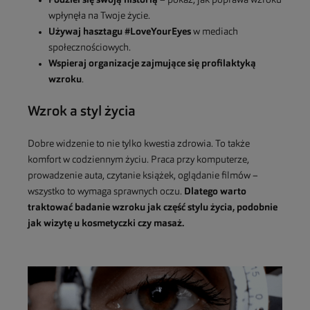
Podziel się swoją historią
– pokaż, jak poprawa wzroku
wpłynęła na Twoje życie.
Używaj hasztagu #LoveYourEyes
w mediach
społecznościowych.
Wspieraj organizacje zajmujące się profilaktyką
wzroku
.
Wzrok a styl życia
Dobre widzenie to nie tylko kwestia zdrowia. To także
komfort w codziennym życiu. Praca przy komputerze,
prowadzenie auta, czytanie książek, oglądanie filmów –
wszystko to wymaga sprawnych oczu.
Dlatego warto
traktować badanie wzroku jak część stylu życia, podobnie
jak wizytę u kosmetyczki czy masaż.