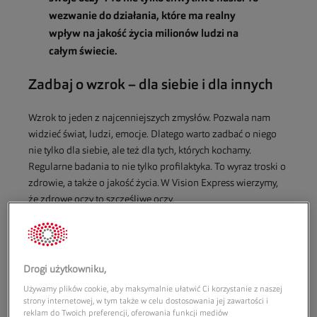
wezwanie do działania, które ma realny
wpływ na jakość życia milionów ludzi na
całym świecie.
Zadbaj o wzrok – dla siebie i dla innych
Wzrok to jeden z najcenniejszych zmysłów. Pozwala nam
widzieć świat, ludzi, emocje. Dlatego warto zadbać o niego
nie tylko dla siebie, ale też dla tych, których kochamy.
Regularne badania to nie tylko profilaktyka. To wyraz troski o
zdrowie, a także o jakość życia. W Vision Express wierzymy,
że zdrowe oczy to szczęśliwe oczy.
Drogi użytkowniku,
Używamy plików cookie, aby maksymalnie ułatwić Ci korzystanie z naszej
strony internetowej, w tym także w celu dostosowania jej zawartości i
reklam do Twoich preferencji, oferowania funkcji mediów