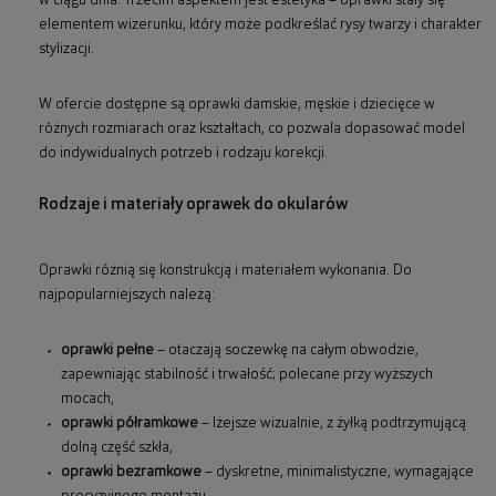
w ciągu dnia. Trzecim aspektem jest estetyka – oprawki stały się
elementem wizerunku, który może podkreślać rysy twarzy i charakter
stylizacji.
W ofercie dostępne są oprawki damskie, męskie i dziecięce w
różnych rozmiarach oraz kształtach, co pozwala dopasować model
do indywidualnych potrzeb i rodzaju korekcji.
Rodzaje i materiały oprawek do okularów
Oprawki różnią się konstrukcją i materiałem wykonania. Do
najpopularniejszych należą:
oprawki pełne
– otaczają soczewkę na całym obwodzie,
zapewniając stabilność i trwałość; polecane przy wyższych
mocach,
oprawki półramkowe
– lżejsze wizualnie, z żyłką podtrzymującą
dolną część szkła,
oprawki bezramkowe
– dyskretne, minimalistyczne, wymagające