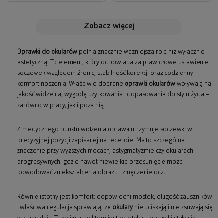
zobacz więcej
Oprawki do okularów
pełnią znacznie ważniejszą rolę niż wyłącznie
estetyczną. To element, który odpowiada za prawidłowe ustawienie
soczewek względem źrenic, stabilność korekcji oraz codzienny
komfort noszenia. Właściwie dobrane
oprawki okularów
wpływają na
jakość widzenia, wygodę użytkowania i dopasowanie do stylu życia –
zarówno w pracy, jak i poza nią.
Z medycznego punktu widzenia oprawa utrzymuje soczewki w
precyzyjnej pozycji zapisanej na recepcie. Ma to szczególne
znaczenie przy wyższych mocach, astygmatyzmie czy okularach
progresywnych, gdzie nawet niewielkie przesunięcie może
powodować zniekształcenia obrazu i zmęczenie oczu.
Równie istotny jest komfort: odpowiedni mostek, długość zauszników
i właściwa regulacja sprawiają, że
okulary
nie uciskają i nie zsuwają się