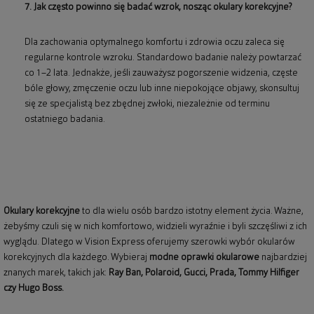
7. Jak często powinno się badać wzrok, nosząc okulary korekcyjne?
Dla zachowania optymalnego komfortu i zdrowia oczu zaleca się
regularne kontrole wzroku. Standardowo badanie należy powtarzać
co 1–2 lata. Jednakże, jeśli zauważysz pogorszenie widzenia, częste
bóle głowy, zmęczenie oczu lub inne niepokojące objawy, skonsultuj
się ze specjalistą bez zbędnej zwłoki, niezależnie od terminu
ostatniego badania.
Okulary korekcyjne
to dla wielu osób bardzo istotny element życia. Ważne,
żebyśmy czuli się w nich komfortowo, widzieli wyraźnie i byli szczęśliwi z ich
wyglądu. Dlatego w Vision Express oferujemy szerowki wybór okularów
korekcyjnych dla każdego. Wybieraj
modne oprawki okularowe
najbardziej
znanych marek, takich jak:
Ray Ban
,
Polaroid
, Gucci, Prada, Tommy Hilfiger
czy Hugo Boss.