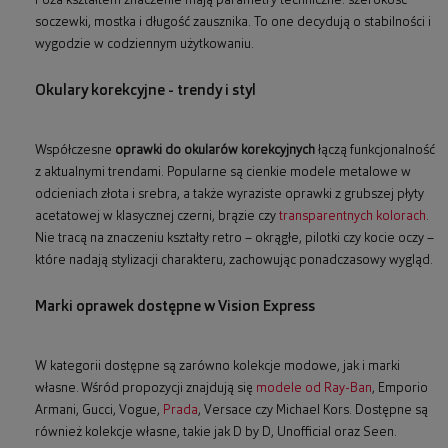
Poza kształtem znaczenie mają parametry techniczne: szerokość
soczewki, mostka i długość zausznika. To one decydują o stabilności i
wygodzie w codziennym użytkowaniu.
Okulary korekcyjne - trendy i styl
Współczesne
oprawki do okularów korekcyjnych
łączą funkcjonalność
z aktualnymi trendami. Popularne są cienkie modele metalowe w
odcieniach złota i srebra, a także wyraziste oprawki z grubszej płyty
acetatowej w klasycznej czerni, brązie czy
transparentnych kolorach
.
Nie tracą na znaczeniu kształty retro – okrągłe, pilotki czy kocie oczy –
które nadają stylizacji charakteru, zachowując ponadczasowy wygląd.
Marki oprawek dostępne w Vision Express
W kategorii dostępne są zarówno kolekcje modowe, jak i marki
własne. Wśród propozycji znajdują się
modele od Ray-Ban
, Emporio
Armani, Gucci, Vogue,
Prada
, Versace czy Michael Kors. Dostępne są
również kolekcje własne, takie jak D by D, Unofficial oraz Seen.