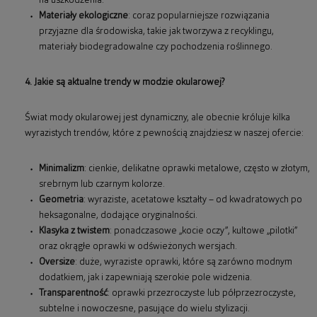
na uszkodzenia.
Materiały ekologiczne
: coraz popularniejsze rozwiązania
przyjazne dla środowiska, takie jak tworzywa z recyklingu,
materiały biodegradowalne czy pochodzenia roślinnego.
4. Jakie są aktualne trendy w modzie okularowej?
Świat mody okularowej jest dynamiczny, ale obecnie króluje kilka
wyrazistych trendów, które z pewnością znajdziesz w naszej ofercie:
Minimalizm
: cienkie, delikatne oprawki metalowe, często w złotym,
srebrnym lub czarnym kolorze.
Geometria
: wyraziste, acetatowe kształty – od kwadratowych po
heksagonalne, dodające oryginalności.
Klasyka z twistem
: ponadczasowe „kocie oczy”, kultowe „pilotki”
oraz okrągłe oprawki w odświeżonych wersjach.
Oversize
: duże, wyraziste oprawki, które są zarówno modnym
dodatkiem, jak i zapewniają szerokie pole widzenia.
Transparentność
: oprawki przezroczyste lub półprzezroczyste,
subtelne i nowoczesne, pasujące do wielu stylizacji.