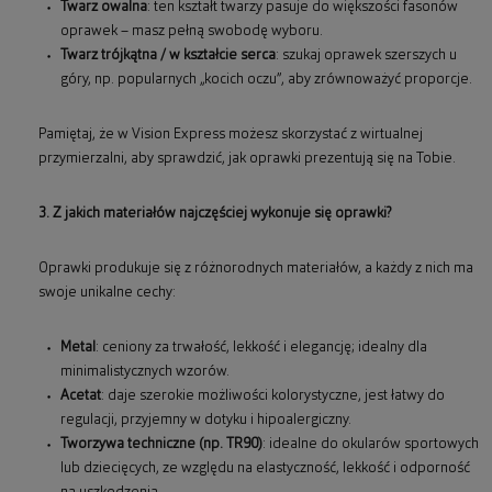
Twarz owalna
: ten kształt twarzy pasuje do większości fasonów
oprawek – masz pełną swobodę wyboru.
Twarz trójkątna / w kształcie serca
: szukaj oprawek szerszych u
góry, np. popularnych „kocich oczu”, aby zrównoważyć proporcje.
Pamiętaj, że w Vision Express możesz skorzystać z wirtualnej
przymierzalni, aby sprawdzić, jak oprawki prezentują się na Tobie.
3. Z jakich materiałów najczęściej wykonuje się oprawki?
Oprawki produkuje się z różnorodnych materiałów, a każdy z nich ma
swoje unikalne cechy:
Metal
: ceniony za trwałość, lekkość i elegancję; idealny dla
minimalistycznych wzorów.
Acetat
: daje szerokie możliwości kolorystyczne, jest łatwy do
regulacji, przyjemny w dotyku i hipoalergiczny.
Tworzywa techniczne (np. TR90)
: idealne do okularów sportowych
lub dziecięcych, ze względu na elastyczność, lekkość i odporność