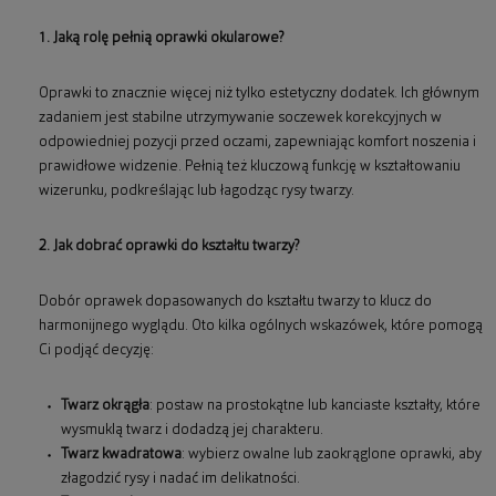
1. Jaką rolę pełnią oprawki okularowe?
Oprawki to znacznie więcej niż tylko estetyczny dodatek. Ich głównym
zadaniem jest stabilne utrzymywanie soczewek korekcyjnych w
odpowiedniej pozycji przed oczami, zapewniając komfort noszenia i
prawidłowe widzenie. Pełnią też kluczową funkcję w kształtowaniu
wizerunku, podkreślając lub łagodząc rysy twarzy.
2. Jak dobrać oprawki do kształtu twarzy?
Dobór oprawek dopasowanych do kształtu twarzy to klucz do
harmonijnego wyglądu. Oto kilka ogólnych wskazówek, które pomogą
Ci podjąć decyzję:
Twarz okrągła
: postaw na prostokątne lub kanciaste kształty, które
wysmuklą twarz i dodadzą jej charakteru.
Twarz kwadratowa
: wybierz owalne lub zaokrąglone oprawki, aby
złagodzić rysy i nadać im delikatności.