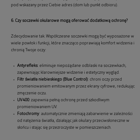
pod wskazany przez Ciebie adres (dom lub punkt odbioru).
6. Czy soczewki okularowe mogą oferować dodatkową ochronę?
Zdecydowanie tak. Współczesne soczewki mogą być wyposażone w
wiele powłok i funkcji, które znacząco poprawiają komfort widzenia i
chronią Twoje oczy:
Antyrefleks
: eliminuje niepożądane odblaski na soczewkach,
zapewniając klarowniejsze widzenie i estetyczny wygląd.
Filtr światła niebieskiego (Blue Control)
: chroni oczy przed
promieniowaniem emitowanym przez ekrany cyfrowe, redukując
zmęczenie oczu.
UV400
: zapewnia pełną ochronę przed szkodliwym
promieniowaniem UV.
Fotochromy
: automatycznie zmieniają zabarwienie w zależności
od natężenia światła, działając jak okulary przeciwsłoneczne w
słońcu i stając się przezroczyste w pomieszczeniach.