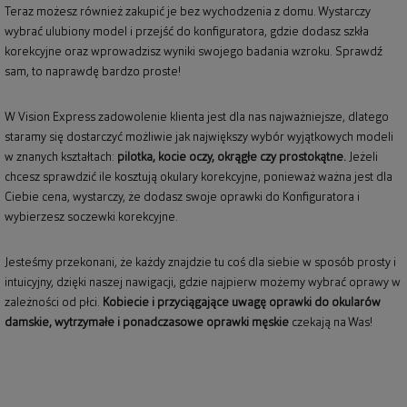
Teraz możesz również zakupić je bez wychodzenia z domu. Wystarczy
wybrać ulubiony model i przejść do konfiguratora, gdzie dodasz szkła
korekcyjne oraz wprowadzisz wyniki swojego badania wzroku. Sprawdź
sam, to naprawdę bardzo proste!
W Vision Express zadowolenie klienta jest dla nas najważniejsze, dlatego
staramy się dostarczyć możliwie jak największy wybór wyjątkowych modeli
w znanych kształtach:
pilotka, kocie oczy, okrągłe czy prostokątne.
Jeżeli
chcesz sprawdzić ile kosztują okulary korekcyjne, ponieważ ważna jest dla
Ciebie cena, wystarczy, że dodasz swoje oprawki do Konfiguratora i
wybierzesz soczewki korekcyjne.
Jesteśmy przekonani, że każdy znajdzie tu coś dla siebie w sposób prosty i
intuicyjny, dzięki naszej nawigacji, gdzie najpierw możemy wybrać oprawy w
zależności od płci.
Kobiecie i przyciągające uwagę
oprawki do okularów
damskie
, wytrzymałe i ponadczasowe
oprawki męskie
czekają na Was!