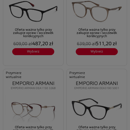
Oferta ważna tylko przy
Oferta ważna tylko przy
zakupie opraw i soczewek
zakupie opraw i soczewek
korekcyjnych
korekcyjnych
487,20 zł
511,20 zł
609,00 zł
639,00 zł
Wybierz
Wybierz
Przymierz
Przymierz
wirtualnie
wirtualnie
EMPORIO ARMANI
EMPORIO ARMANI
EMPORIO ARMANI 0EA1150 3268
EMPORIO ARMANI 0EA3190 5001
Oferta ważna tylko przy
Oferta ważna tylko przy