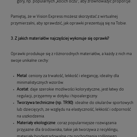
góry, np. popularnych „kocich oczu”, aby zrównoważyć proporcje.
Pamiętaj, że w Vision Express możesz skorzystać z wirtualnej
przymierzalni, aby sprawdzić, jak oprawki prezentują się na Tobie.
3. Z jakich materiałów najczęściej wykonuje się oprawki?
Oprawki produkuje się z różnorodnych materiałów, a każdy z nich ma
swoje unikalne cechy:
Metal
: ceniony za trwałość, lekkość i elegancję; idealny dla
minimalistycznych wzorów.
Acetat
: daje szerokie możliwości kolorystyczne, jest łatwy do
regulacji, przyjemny w dotyku i hipoalergiczny.
Tworzywa techniczne (np. TR90)
: idealne do okularów sportowych
lub dziecięcych, ze względu na elastyczność, lekkość i odporność
na uszkodzenia.
Materiały ekologiczne
: coraz popularniejsze rozwiązania
przyjazne dla środowiska, takie jak tworzywa z recyklingu,
materiały biodegradowalne czy pochodzenia roślinnego.