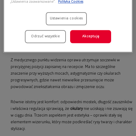
„Ustawienia zaawansowane”.
Polityka Cookies
Oprawki do okularów
pełnią znacznie ważniejszą rolę niż wyłącznie
estetyczną. To element, który odpowiada za prawidłowe ustawienie
Ustawienia cookies
soczewek względem źrenic, stabilność korekcji oraz codzienny
komfort noszenia. Właściwie dobrane
oprawki okularów
wpływają na
Odrzuć wszystkie
Akceptuję
jakość widzenia, wygodę użytkowania i dopasowanie do stylu życia –
zarówno w pracy, jak i poza nią.
Z medycznego punktu widzenia oprawa utrzymuje soczewki w
precyzyjnej pozycji zapisanej na recepcie. Ma to szczególne
znaczenie przy wyższych mocach, astygmatyzmie czy okularach
progresywnych, gdzie nawet niewielkie przesunięcie może
powodować zniekształcenia obrazu i zmęczenie oczu.
Równie istotny jest komfort: odpowiedni mostek, długość zauszników
i właściwa regulacja sprawiają, że
okulary
nie uciskają i nie zsuwają się
w ciągu dnia. Trzecim aspektem jest estetyka – oprawki stały się
elementem wizerunku, który może podkreślać rysy twarzy i charakter
stylizacji.