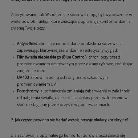
Zdecydowanie tak. Współczesne soczewki mogą być wyposażone w
wiele powłok i funkcji, które znacząco poprawiają komfort widzenia i
chronią Twoje oczy:
Antyrefleks
: eliminuje niepożądane odblaski na soczewkach,
zapewniając klarowniejsze widzenie i estetyczny wygląd.
Filtr światła niebieskiego (Blue Control)
: chroni oczy przed
promieniowaniem emitowanym przez ekrany cyfrowe, redukując
zmęczenie oczu.
UV400
: zapewnia pełną ochronę przed szkodliwym
promieniowaniem UV.
Fotochromy
: automatycznie zmieniają zabarwienie w zależności
od natężenia światła, działając jak okulary przeciwsłoneczne w
słońcu i stając się przezroczyste w pomieszczeniach.
7. Jak często powinno się badać wzrok, nosząc okulary korekcyjne?
Dla zachowania optymalnego komfortu i zdrowia oczu zaleca się