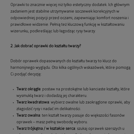
Oprawki to znacznie więcej niż tylko estetyczny dodatek. Ich głównym
zadaniem jest stabilne utrzymywanie soczewek korekcyjnych w
odpowiedniej pozycji przed oczami, zapewniając komfort noszenia i
prawidłowe widzenie. Pełnią też kluczową funkcję w kształtowaniu
wizerunku, podkreślając lub łagodząc rysy twarzy.
2. Jak dobrać oprawki do kształtu twarzy?
Dobór oprawek dopasowanych do kształtu twarzy to klucz do
harmonijnego wyglądu. Oto kilka ogólnych wskazówek, które pomogą
Ci podjąć decyzję:
Twarz okrągła
: postaw na prostokątne lub kanciaste kształty, które
wysmuklą twarz i dodadzą jej charakteru.
Twarz kwadratowa
: wybierz owalne lub zaokrąglone oprawki, aby
złagodzić rysy i nadać im delikatności.
Twarz owalna
: ten kształt twarzy pasuje do większości fasonów
oprawek – masz pełną swobodę wyboru.
Twarz trójkątna / w kształcie serca
: szukaj oprawek szerszych u