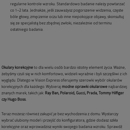
regularne kontrole wzroku. Standardowo badanie należy powtarzać
co 1–2 lata. Jednakże, jeśli zauważysz pogorszenie widzenia, częste
bóle głowy, zmęczenie oczu lub inne niepokojące objawy, skonsultuj
się ze specjalistą bez zbędnej zwłoki, niezależnie od terminu
ostatniego badania.
Okulary korekcyjne
to dla wielu osób bardzo istotny element życia. Ważne,
żebyśmy czuli się w nich komfortowo, widzieli wyraźnie i byli szczęśliwi z ich
wyglądu. Dlatego w Vision Express oferujemy szerowki wybór okularów
korekcyjnych dla każdego. Wybieraj
modne oprawki okularowe
najbardziej
znanych marek, takich jak:
Ray Ban
,
Polaroid
, Gucci, Prada, Tommy Hilfiger
czy Hugo Boss.
Teraz możesz również zakupić je bez wychodzenia z domu. Wystarczy
wybrać ulubiony model i przejść do konfiguratora, gdzie dodasz szkła
korekcyjne oraz wprowadzisz wyniki swojego badania wzroku. Sprawdź