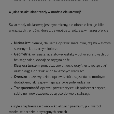
4. Jakie są aktualne trendy w modzie okularowej?
Świat mody okularowej jest dynamiczny, ale obecnie króluje kilka
wyrazistych trendów, które z pewnością znajdziesz w naszej ofercie:
Minimalizm
: cienkie, delikatne oprawki metalowe, często w złotym,
srebrnym lub czarnym kolorze.
Geometria
: wyraziste, acetatowe kształty – od kwadratowych po
heksagonalne, dodające oryginalności.
Klasyka z twistem
: ponadczasowe „kocie oczy”, kultowe „pilotki”
oraz okrągłe oprawki w odświeżonych wersjach.
Oversize
: duże, wyraziste oprawki, które są zarówno modnym
dodatkiem, jak i zapewniają szerokie pole widzenia.
Transparentność
: oprawki przezroczyste lub półprzezroczyste,
subtelne i nowoczesne, pasujące do wielu stylizacji.
Te style znajdziesz zarówno w kolekcjach premium, jak i wśród
modeli w bardziej przystępnych cenach.