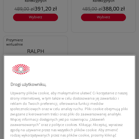
korekcyjnych
korekcyjnych
391,20 zł
388,00 zł
489,00 zł
485,00 zł
Wybierz
Wybierz
Przymierz
wirtualnie
RALPH
RALPH 0RA6063 9443
Drogi użytkowniku,
Używamy plików cookie, aby maksymalnie ułatwić Ci korzystanie z naszej
Oferta ważna tylko przy
strony internetowej, w tym także w celu dostosowania jej zawartości i
zakupie opraw i soczewek
reklam do Twoich preferencji, oferowania funkcji mediów
korekcyjnych
społecznościowych oraz w celu analizy ruchu. Pliki cookie obejmują pliki
423,20 zł
529,00 zł
związane z kierowaniem treści oraz pliki do zaawansowanej analityki.
Więcej informacji dostępnych jest po rozwinięciu „Ustawień
Wybierz
zaawansowanych” oraz z polityce cookies. Klikając Akceptuj, wyrażasz
zgodę na używanie przez nas wszystkich plików cookie. Aby zmienić
rodzaj wykorzystywanych przez nas plików cookie, prosimy kliknąć