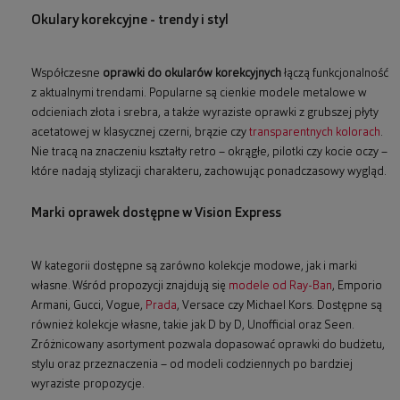
Okulary korekcyjne - trendy i styl
Współczesne
oprawki do okularów korekcyjnych
łączą funkcjonalność
z aktualnymi trendami. Popularne są cienkie modele metalowe w
odcieniach złota i srebra, a także wyraziste oprawki z grubszej płyty
acetatowej w klasycznej czerni, brązie czy
transparentnych kolorach
.
Nie tracą na znaczeniu kształty retro – okrągłe, pilotki czy kocie oczy –
które nadają stylizacji charakteru, zachowując ponadczasowy wygląd.
Marki oprawek dostępne w Vision Express
W kategorii dostępne są zarówno kolekcje modowe, jak i marki
własne. Wśród propozycji znajdują się
modele od Ray-Ban
, Emporio
Armani, Gucci, Vogue,
Prada
, Versace czy Michael Kors. Dostępne są
również kolekcje własne, takie jak D by D, Unofficial oraz Seen.
Zróżnicowany asortyment pozwala dopasować oprawki do budżetu,
stylu oraz przeznaczenia – od modeli codziennych po bardziej
wyraziste propozycje.