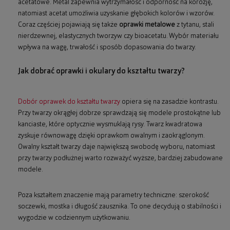
acetatowe. Metal zapewnia wytrzymałość i odporność na korozję,
natomiast acetat umożliwia uzyskanie głębokich kolorów i wzorów.
Coraz częściej pojawiają się także
oprawki metalowe
z tytanu, stali
nierdzewnej, elastycznych tworzyw czy bioacetatu. Wybór materiału
wpływa na wagę, trwałość i sposób dopasowania do twarzy.
Jak dobrać oprawki i okulary do kształtu twarzy?
Dobór oprawek do kształtu twarzy
opiera się na zasadzie kontrastu.
Przy twarzy okrągłej dobrze sprawdzają się modele prostokątne lub
kanciaste, które optycznie wysmuklają rysy. Twarz kwadratowa
zyskuje równowagę dzięki oprawkom owalnym i zaokrąglonym.
Owalny kształt twarzy daje największą swobodę wyboru, natomiast
przy twarzy podłużnej warto rozważyć wyższe, bardziej zabudowane
modele.
Poza kształtem znaczenie mają parametry techniczne: szerokość
soczewki, mostka i długość zausznika. To one decydują o stabilności i
wygodzie w codziennym użytkowaniu.