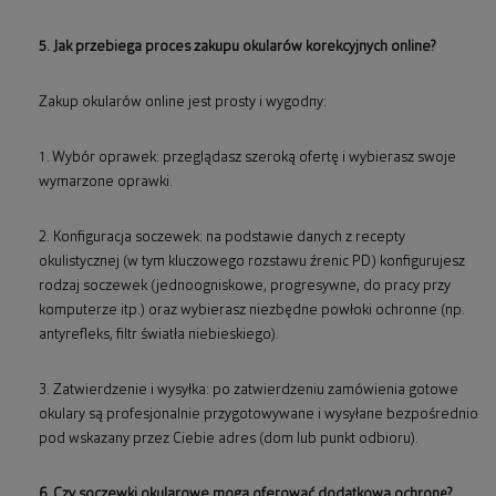
5. Jak przebiega proces zakupu okularów korekcyjnych online?
Zakup okularów online jest prosty i wygodny:
1. Wybór oprawek: przeglądasz szeroką ofertę i wybierasz swoje
wymarzone oprawki.
2. Konfiguracja soczewek: na podstawie danych z recepty
okulistycznej (w tym kluczowego rozstawu źrenic PD) konfigurujesz
rodzaj soczewek (jednoogniskowe, progresywne, do pracy przy
komputerze itp.) oraz wybierasz niezbędne powłoki ochronne (np.
antyrefleks, filtr światła niebieskiego).
3. Zatwierdzenie i wysyłka: po zatwierdzeniu zamówienia gotowe
okulary są profesjonalnie przygotowywane i wysyłane bezpośrednio
pod wskazany przez Ciebie adres (dom lub punkt odbioru).
6. Czy soczewki okularowe mogą oferować dodatkową ochronę?