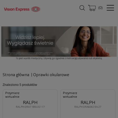
(
0
)
Strona główna
|
Oprawki okularowe
Znaleziono
5 produktów
Przymierz
Przymierz
wirtualnie
wirtualnie
RALPH
RALPH
RALPH 0RA7189U 6117
RALPH 0RA6063 9427