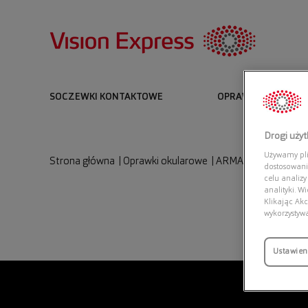
SOCZEWKI KONTAKTOWE
OPRAWKI I OKULARY
Drogi uży
Używamy plik
Strona główna
|
Oprawki okularowe
|
ARMANI EXCHANGE 
dostosowani
celu analizy
analityki. W
Klikając Akc
wykorzystyw
Ustawien