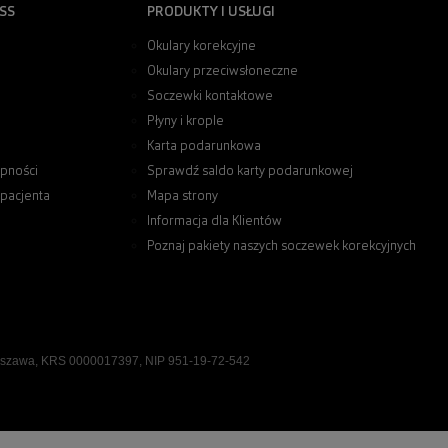
SS
PRODUKTY I USŁUGI
Okulary korekcyjne
Okulary przeciwsłoneczne
Soczewki kontaktowe
Płyny i krople
Karta podarunkowa
pności
Sprawdź saldo karty podarunkowej
 pacjenta
Mapa strony
Informacja dla Klientów
Poznaj pakiety naszych soczewek korekcyjnych
rszawa, KRS 0000017397, NIP 951-19-72-542