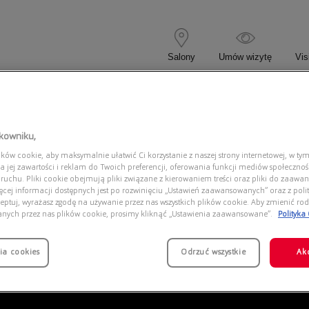
Salony
Umów wizytę
Vis
 KOREKCYJNE
OKULARY PRZECIWSŁONECZNE
tkowniku,
ów cookie, aby maksymalnie ułatwić Ci korzystanie z naszej strony internetowej, w tym
0AX3125U 8078
a jej zawartości i reklam do Twoich preferencji, oferowania funkcji mediów społeczno
 ruchu. Pliki cookie obejmują pliki związane z kierowaniem treści oraz pliki do zaawa
ięcej informacji dostępnych jest po rozwinięciu „Ustawień zaawansowanych” oraz z polit
eptuj, wyrażasz zgodę na używanie przez nas wszystkich plików cookie. Aby zmienić rod
anych przez nas plików cookie, prosimy kliknąć „Ustawienia zaawansowane”.
Polityka
ia cookies
Odrzuć wszystkie
Ak