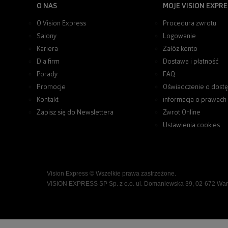
O NAS
MOJE VISION EXPRE
O Vision Express
Procedura zwrotu
Salony
Logowanie
Kariera
Załóż konto
Dla firm
Dostawa i płatność
Porady
FAQ
Promocje
Oświadczenie o dostę
Kontakt
informacja o prawach
Zapisz się do Newslettera
Zwrot Online
Ustawienia cookies
Vision Express © Wszelkie prawa zastrzeżone.
VISION EXPRESS SP Sp. z o.o. ul. Domaniewska 39, 02-672 Wa