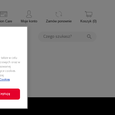
ion Care
Moje konto
Zamów ponownie
Koszyk
(
0
)
PROMOCJE
 także w celu
ściowych oraz w
nsowanej
yce cookies.
zaj
 Cookies
ceptuję