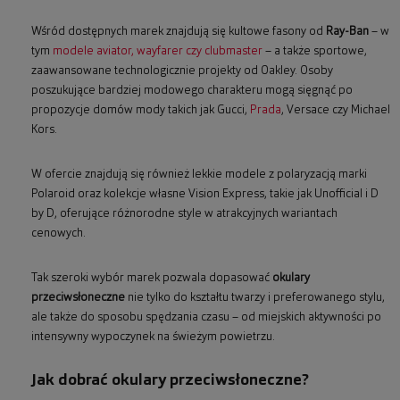
Wśród dostępnych marek znajdują się kultowe fasony od
Ray-Ban
– w
tym
modele aviator, wayfarer czy clubmaster
– a także sportowe,
zaawansowane technologicznie projekty od Oakley. Osoby
poszukujące bardziej modowego charakteru mogą sięgnąć po
propozycje domów mody takich jak Gucci,
Prada
, Versace czy Michael
Kors.
W ofercie znajdują się również lekkie modele z polaryzacją marki
Polaroid oraz kolekcje własne Vision Express, takie jak Unofficial i D
by D, oferujące różnorodne style w atrakcyjnych wariantach
cenowych.
Tak szeroki wybór marek pozwala dopasować
okulary
przeciwsłoneczne
nie tylko do kształtu twarzy i preferowanego stylu,
ale także do sposobu spędzania czasu – od miejskich aktywności po
intensywny wypoczynek na świeżym powietrzu.
Jak dobrać okulary przeciwsłoneczne?