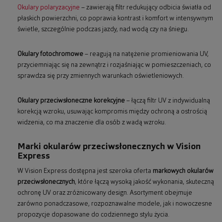
Okulary polaryzacyjne
– zawierają filtr redukujący odbicia światła od
płaskich powierzchni, co poprawia kontrast i komfort w intensywnym
świetle, szczególnie podczas jazdy, nad wodą czy na śniegu.
Okulary fotochromowe
– reagują na natężenie promieniowania UV,
przyciemniając się na zewnątrz i rozjaśniając w pomieszczeniach, co
sprawdza się przy zmiennych warunkach oświetleniowych.
Okulary przeciwsłoneczne korekcyjne
– łączą filtr UV z indywidualną
korekcją wzroku, usuwając kompromis między ochroną a ostrością
widzenia, co ma znaczenie dla osób z wadą wzroku.
Marki okularów przeciwsłonecznych w Vision
Express
W Vision Express dostępna jest szeroka oferta
markowych okularów
przeciwsłonecznych
, które łączą wysoką jakość wykonania, skuteczną
ochronę UV oraz zróżnicowany design. Asortyment obejmuje
zarówno ponadczasowe, rozpoznawalne modele, jak i nowoczesne
propozycje dopasowane do codziennego stylu życia.