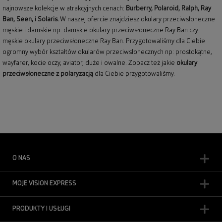
najnowsze kolekcje w atrakcyjnych cenach:
Burberry
,
Polaroid
,
Ralph
,
Ray
Ban
, Seen, i Solaris.
W naszej ofercie znajdziesz okulary przeciwsłoneczne
męskie i damskie np.
damskie okulary przeciwsłoneczne Ray Ban
czy
męskie okulary przeciwsłoneczne Ray Ban
. Przygotowaliśmy dla Ciebie
ogromny wybór kształtów okularów przeciwsłonecznych np: prostokątne,
wayfarer,
kocie oczy
, aviator, duże i owalne. Zobacz też jakie
okulary
przeciwsłoneczne z polaryzacją
dla Ciebie przygotowaliśmy.
O NAS
MOJE VISION EXPRESS
PRODUKTY I USŁUGI