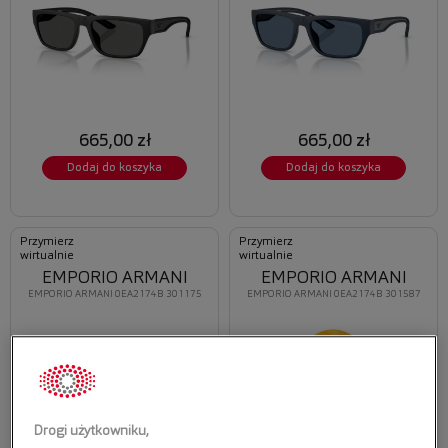
665,00 zł
665,00 zł
Dodaj do koszyka
Dodaj do koszyka
Przymierz
Przymierz
wirtualnie
wirtualnie
EMPORIO ARMANI
EMPORIO ARMANI
EMPORIO ARMANI 0EA2174B 301175
EMPORIO ARMANI 0EA2174B 301587
Drogi użytkowniku,