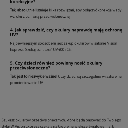
korekcyjne?
Tak, absolutnie!
Istnieje kilka rozwiązań, aby połączyć korekcję wady
wzroku z ochroną przeciwsłoneczną.
4. Jak sprawdzić, czy okulary naprawdę mają ochronę
UV?
Najpewniejszym sposobem jest zakup okularów w salonie Vision
Express. Szukaj oznaczeń UV400 i CE.
5. Czy dzieci również powinny nosić okulary
przeciwsłoneczne?
Tak, jest to niezwykle ważne!
Oczy dzieci są szczególnie wrażliwe na
promieniowanie UV.
Szukasz okularów przeciwsłonecznych, które będą pasować do Twojego
stylu? W Vision Express czekają na Ciebie największe światowe marki i