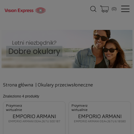
(
0
)
Strona główna
|
Okulary przeciwsłoneczne
Znaleziono
4 produkty
Przymierz
Przymierz
wirtualnie
wirtualnie
EMPORIO ARMANI
EMPORIO ARMANI
EMPORIO ARMANI 0EA4267U 500187
EMPORIO ARMANI 0EA4267U 618580