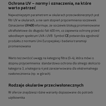
Ochrona UV – normy i oznaczenia, na które
warto patrzeć
Najważniejszym parametrem w okularach przeciwsłonecznych jest
filtr UV w okularach, a nie sam stopień przyciemnienia soczewek.
Oznaczenie
UV400
informuje, że soczewki blokują promieniowanie
ultrafioletowe do długości fali 400 nm, co zapewnia ochronę przed
szkodliwym spektrum UVA i UVB. Symbol
CE
potwierdza zgodność
produktu z normami Unii Europejskiej i badania transmisji
promieniowania
Warto też zwrócić uwagę na kategorię filtra (0–4), która mówi o
stopniu przyciemnienia: standardowa ochrona dla silnego słońca to
kategoria 3, a kategoria 4 jest zarezerwowana dla ekstremalnego
nasłonecznienia (np. w górach).
Rodzaje okularów przeciwsłonecznych
W ofercie znajdziesz różne warianty dopasowane do potrzeb
użytkownika: