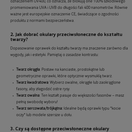
oznaczeniem UV400, co oznacza, że blokują one 100% szkodliwego
promieniowania UVA i UVB do długości fali 400 nanometrów. Równie
ważne jest europejskie oznaczenie CE, świadczące o zgodności
produktu z normami bezpieczeństwa.
2. Jak dobrać okulary przeciwsłoneczne do kształtu
twarzy?
Dopasowanie oprawek do kształtu twarzy ma znaczenie zarówno dla
wygody, jak i estetyki. Pamiętaj o zasadzie kontrastu:
Twarz okrągła
: Postaw na kanciaste, prostokątne lub
geometryczne oprawki, które optycznie wysmuklą twarz.
Twarz kwadratowa
: Wybierz owalne, okrągłe lub zaokrąglone
fasony, aby złagodzić ostre rysy.
Twarz owalna
: Ten kształt pasuje do większości fasonów – masz
pełną swobodę wyboru!
Twarz sercowata/trójkątna:
Idealne będą oprawki typu "kocie
oczy" lub modele szersze u dołu.
3. Czy są dostępne przeciwsłoneczne okulary