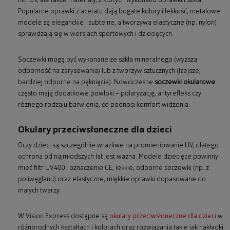
filtr UV, ale także materiały, z których wykonano oprawki i szkła.
Popularne oprawki z acetatu dają bogate kolory i lekkość, metalowe
modele są eleganckie i subtelne, a tworzywa elastyczne (np. nylon)
sprawdzają się w wersjach sportowych i dziecięcych.
Soczewki mogą być wykonane ze szkła mineralnego (wyższa
odporność na zarysowania) lub z tworzyw sztucznych (lżejsze,
bardziej odporne na pęknięcia). Nowoczesne
soczewki okularowe
często mają dodatkowe powłoki – polaryzację, antyrefleks czy
różnego rodzaju barwienia, co podnosi komfort widzenia.
Okulary przeciwsłoneczne dla dzieci
Oczy dzieci są szczególnie wrażliwe na promieniowanie UV, dlatego
ochrona od najmłodszych lat jest ważna. Modele dziecięce powinny
mieć filtr UV400 i oznaczenie CE, lekkie, odporne soczewki (np. z
poliwęglanu) oraz elastyczne, miękkie oprawki dopasowane do
małych twarzy.
W Vision Express dostępne są
okulary przeciwsłoneczne dla dzieci
w
różnorodnych kształtach i kolorach oraz rozwiązania takie jak nakładki