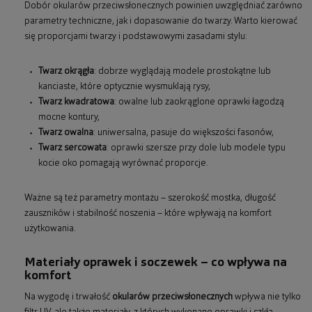
Dobór okularów przeciwsłonecznych powinien uwzględniać zarówno
parametry techniczne, jak i dopasowanie do twarzy. Warto kierować
się proporcjami twarzy i podstawowymi zasadami stylu:
Twarz okrągła
: dobrze wyglądają modele prostokątne lub
kanciaste, które optycznie wysmuklają rysy,
Twarz kwadratowa
: owalne lub zaokrąglone oprawki łagodzą
mocne kontury,
Twarz owalna
: uniwersalna, pasuje do większości fasonów,
Twarz sercowata
: oprawki szersze przy dole lub modele typu
kocie oko pomagają wyrównać proporcje.
Ważne są też parametry montażu – szerokość mostka, długość
zauszników i stabilność noszenia – które wpływają na komfort
użytkowania.
Materiały oprawek i soczewek – co wpływa na
komfort
Na wygodę i trwałość
okularów przeciwsłonecznych
wpływa nie tylko