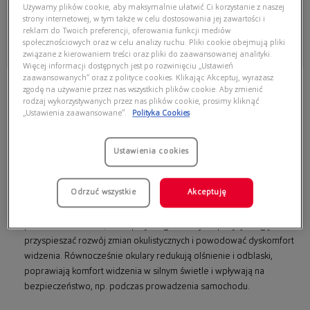
Używamy plików cookie, aby maksymalnie ułatwić Ci korzystanie z naszej
719,00 zł
719,00 zł
strony internetowej, w tym także w celu dostosowania jej zawartości i
reklam do Twoich preferencji, oferowania funkcji mediów
Dodaj do koszyka
Dodaj do koszyka
społecznościowych oraz w celu analizy ruchu. Pliki cookie obejmują pliki
związane z kierowaniem treści oraz pliki do zaawansowanej analityki.
Więcej informacji dostępnych jest po rozwinięciu „Ustawień
zaawansowanych” oraz z polityce cookies. Klikając Akceptuj, wyrażasz
zgodę na używanie przez nas wszystkich plików cookie. Aby zmienić
Okulary przeciwsłoneczne – jak
rodzaj wykorzystywanych przez nas plików cookie, prosimy kliknąć
„Ustawienia zaawansowane”.
Polityka Cookies
wybrać parę, która naprawdę chroni
oczy i pasuje do Ciebie?
Ustawienia cookies
Okulary przeciwsłoneczne
to nie tylko modny dodatek, ale przede
wszystkim skuteczna ochrona oczu przed promieniowaniem UV.
Szkła
Odrzuć wszystkie
Akceptuję
z odpowiednim filtrem
zabezpieczają delikatne struktury oka –
rogówkę, soczewkę i siatkówkę – przed szkodliwym działaniem
promieni UVA i UVB, które przy długotrwałej ekspozycji mogą
przyspieszać rozwój zmian okulistycznych i powodować dyskomfort
widzenia. Równocześnie okulary redukują olśnienie i odblaski,
poprawiają komfort widzenia w silnym świetle i wpływają na
bezpieczeństwo, np. podczas prowadzenia samochodu.