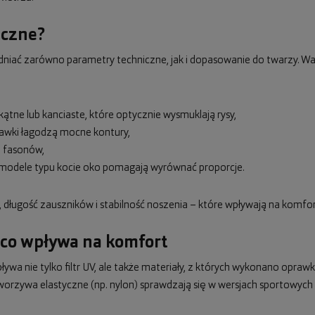
eczne?
iać zarówno parametry techniczne, jak i dopasowanie do twarzy. Wa
ątne lub kanciaste, które optycznie wysmuklają rysy,
rawki łagodzą mocne kontury,
i fasonów,
ub modele typu kocie oko pomagają wyrównać proporcje.
długość zauszników i stabilność noszenia – które wpływają na komfo
 co wpływa na komfort
ywa nie tylko filtr UV, ale także materiały, z których wykonano oprawki
worzywa elastyczne (np. nylon) sprawdzają się w wersjach sportowych i