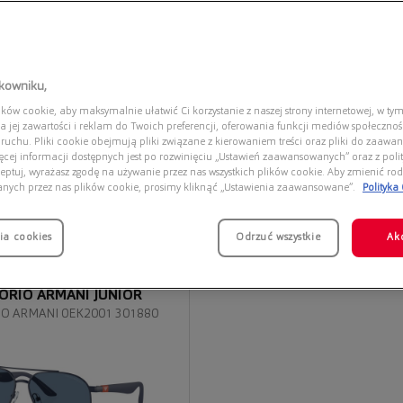
tkowniku,
ów cookie, aby maksymalnie ułatwić Ci korzystanie z naszej strony internetowej, w tym
a jej zawartości i reklam do Twoich preferencji, oferowania funkcji mediów społeczno
 ruchu. Pliki cookie obejmują pliki związane z kierowaniem treści oraz pliki do zaawa
ięcej informacji dostępnych jest po rozwinięciu „Ustawień zaawansowanych” oraz z polit
eptuj, wyrażasz zgodę na używanie przez nas wszystkich plików cookie. Aby zmienić rod
anych przez nas plików cookie, prosimy kliknąć „Ustawienia zaawansowane”.
Polityka
ia cookies
Odrzuć wszystkie
Ak
ORIO ARMANI JUNIOR
O ARMANI 0EK2001 301880