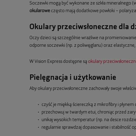
Soczewki mogą być wykonane ze szkła mineralnego (wy
okularowe
często mają dodatkowe powłoki – polaryzacj
Okulary przeciwsłoneczne dla d
Oczy dzieci są szczególnie wrażliwe na promieniowanie 
odporne soczewki (np. z poliwęglanu) oraz elastyczne
W Vision Express dostępne są
okulary przeciwsłoneczne
Pielęgnacja i użytkowanie
Aby okulary przeciwsłoneczne zachowały swoje właściw
czyść je miękką ściereczką z mikrofibry i płynem
przechowuj w twardym etui, chroniąc przed zary
unikaj wysokich temperatur (np. na desce rozdzi
regularnie sprawdzaj dopasowanie i stabilność o