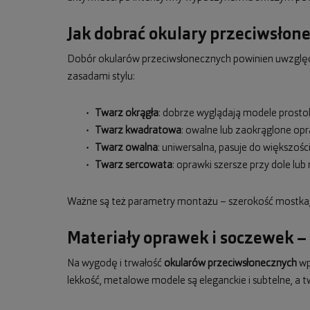
Jak dobrać okulary przeciwsłon
Dobór okularów przeciwsłonecznych powinien uwzględn
zasadami stylu:
Twarz okrągła
: dobrze wyglądają modele prostok
Twarz kwadratowa
: owalne lub zaokrąglone op
Twarz owalna
: uniwersalna, pasuje do większośc
Twarz sercowata
: oprawki szersze przy dole l
Ważne są też parametry montażu – szerokość mostka, 
Materiały oprawek i soczewek –
Na wygodę i trwałość
okularów przeciwsłonecznych
wpł
lekkość, metalowe modele są eleganckie i subtelne, a t