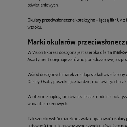
oświetleniowych.
Okulary przeciwsłoneczne korekcyjne
– łączą filtr UV 
wzroku.
Marki okularów przeciwsłoneczn
W Vision Express dostępna jest szeroka oferta
markow
Asortyment obejmuje zarówno ponadczasowe, rozpozn
Wśród dostępnych marek znajdują się kultowe fasony
Oakley. Osoby poszukujące bardziej modowego charak
W ofercie znajdują się również lekkie modele z polaryza
wariantach cenowych.
Tak szeroki wybór marek pozwala dopasować
okulary
aktywności po intensywny wypoczynek na świeżym pow