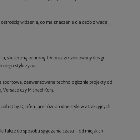
 ostrością widzenia, co ma znaczenie dla osób z wadą
nia, skuteczną ochronę UV oraz zróżnicowany design.
nego stylu życia.
e sportowe, zaawansowane technologicznie projekty od
a
, Versace czy Michael Kors.
icial i D by D, oferujące różnorodne style w atrakcyjnych
 ale także do sposobu spędzania czasu – od miejskich