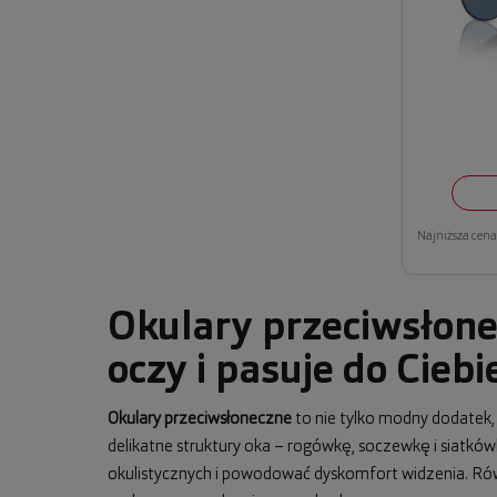
Najniższa cena 
Okulary przeciwsłone
oczy i pasuje do Ciebi
Okulary przeciwsłoneczne
to nie tylko modny dodatek
delikatne struktury oka – rogówkę, soczewkę i siatkó
okulistycznych i powodować dyskomfort widzenia. Równo