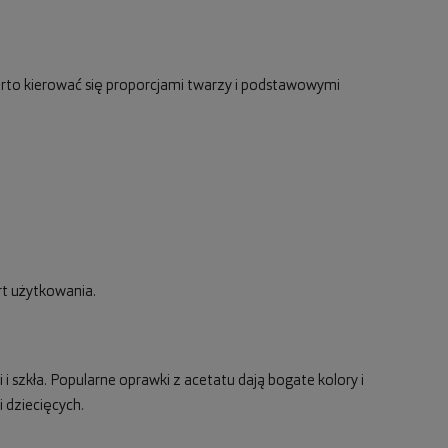
rto kierować się proporcjami twarzy i podstawowymi
rt użytkowania.
 i szkła. Popularne oprawki z acetatu dają bogate kolory i
 dziecięcych.