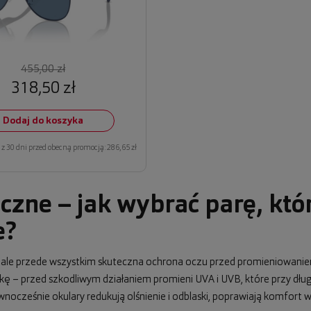
455,00 zł
318,50 zł
Dodaj do koszyka
z 30 dni przed obecną promocją: 286,65 zł
czne – jak wybrać parę, któ
e?
, ale przede wszystkim skuteczna ochrona oczu przed promieniowani
wkę – przed szkodliwym działaniem promieni UVA i UVB, które przy dł
cześnie okulary redukują olśnienie i odblaski, poprawiają komfort wi