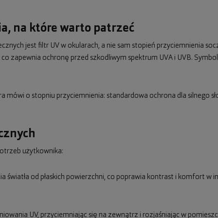
a, na które warto patrzeć
nych jest filtr UV w okularach, a nie sam stopień przyciemnienia s
nm, co zapewnia ochronę przed szkodliwym spektrum UVA i UVB. Symbo
óra mówi o stopniu przyciemnienia: standardowa ochrona dla silnego sł
ecznych
otrzeb użytkownika:
icia światła od płaskich powierzchni, co poprawia kontrast i komfort w
niowania UV, przyciemniając się na zewnątrz i rozjaśniając w pomies