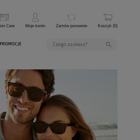
ion Care
Moje konto
Zamów ponownie
Koszyk
(
0
)
PROMOCJE