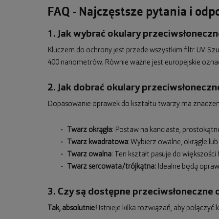
FAQ - Najczęstsze pytania i od
1. Jak wybrać okulary przeciwsłoneczne
Kluczem do ochrony jest przede wszystkim filtr UV. S
400 nanometrów. Równie ważne jest europejskie ozna
2. Jak dobrać okulary przeciwsłoneczn
Dopasowanie oprawek do kształtu twarzy ma znaczenie 
Twarz okrągła
: Postaw na kanciaste, prostokąt
Twarz kwadratowa
: Wybierz owalne, okrągłe lub
Twarz owalna
: Ten kształt pasuje do większoś
Twarz sercowata/trójkątna:
Idealne będą oprawk
3. Czy są dostępne przeciwsłoneczne 
Tak, absolutnie!
Istnieje kilka rozwiązań, aby połączy