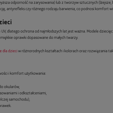
ższa odporność na zarysowania) lub z tworzyw sztucznych (lżejsze,
ę, antyrefleks czy różnego rodzaju barwienia, co podnosi komfort wi
zieci
UV, dlatego ochrona od najmłodszych lat jest ważna. Modele dziecięce
, miękkie oprawki dopasowane do małych twarzy.
 dla dzieci
w różnorodnych kształtach i kolorach oraz rozwiązania taki
ości i komfort użytkowania:
 do okularów,
sowaniami i odkształceniami,
elczej samochodu),
prawek.