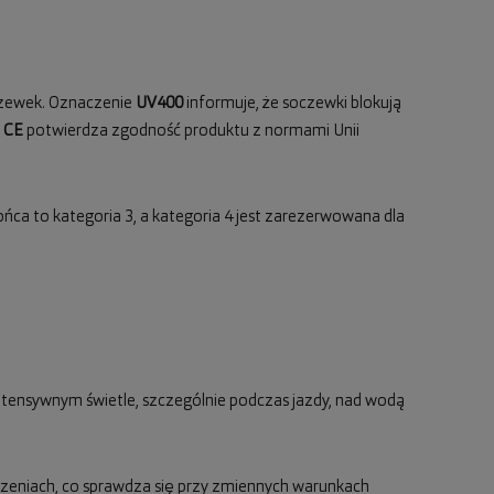
oczewek. Oznaczenie
UV400
informuje, że soczewki blokują
l
CE
potwierdza zgodność produktu z normami Unii
ońca to kategoria 3, a kategoria 4 jest zarezerwowana dla
 intensywnym świetle, szczególnie podczas jazdy, nad wodą
zczeniach, co sprawdza się przy zmiennych warunkach