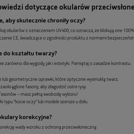
powiedzi dotyczące okularów przeciwsłon
, aby skutecznie chroniły oczy?
zukaj okularów z oznaczeniem UV400, co oznacza, że blokują one 100%
czenie CE, świadczące o zgodności produktu z normami bezpieczeńst
e do kształtu twarzy?
zarówno dla wygody, jak i estetyki. Pamiętaj o zasadzie kontrastu:
ne lub geometryczne oprawki, które optycznie wysmuklą twarz.
 zaokrąglone fasony, aby złagodzić ostre rysy.
ci fasonów – masz pełną swobodę wyboru!
i typu "kocie oczy" lub modele szersze u dołu.
okulary korekcyjne?
ć korekcję wady wzroku z ochroną przeciwsłoneczną.