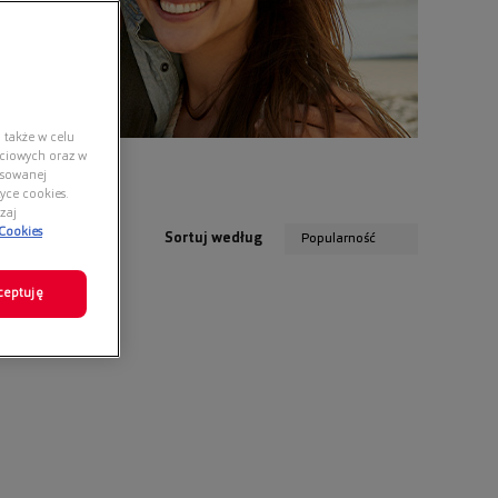
 także w celu
ściowych oraz w
nsowanej
yce cookies.
zaj
 Cookies
Sortuj według
Popularność
ceptuję