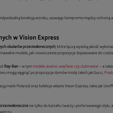
z indywidualną korekcją wzroku, usuwając kompromis między ochroną a
ych w Vision Express
ych okularów przeciwsłonecznych
, które łączą wysoką jakość wykona
awalne modele, jak i nowoczesne propozycje dopasowane do codzien
 od
Ray-Ban
– w tym
modele aviator, wayfarer czy clubmaster
– a takż
teru mogą sięgnąć po propozycje domów mody takich jak Gucci,
Prad
cją marki Polaroid oraz kolekcje własne Vision Express, takie jak Unoff
 przeciwsłoneczne
nie tylko do kształtu twarzy i preferowanego stylu,
ietrzu.