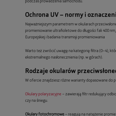
podczas prowadzenia samochodu.
Ochrona UV – normy i oznaczeni
Najważniejszym parametrem w okularach przeciwsłonecz
promieniowanie ultrafioletowe do długości fali 400 
Europejskiej i badania transmisji promieniowania
Warto też zwrócić uwagę na kategorię filtra (0–4), kt
ekstremalnego nasłonecznienia (np. w górach).
Rodzaje okularów przeciwsłon
W ofercie znajdziesz różne warianty dopasowane do p
Okulary polaryzacyjne
– zawierają filtr redukujący odb
czy na śniegu.
Okulary fotochromowe
– reagują na natężenie promie