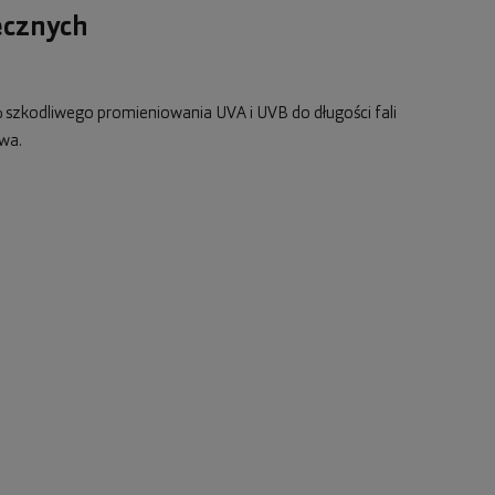
ecznych
 szkodliwego promieniowania UVA i UVB do długości fali
wa.