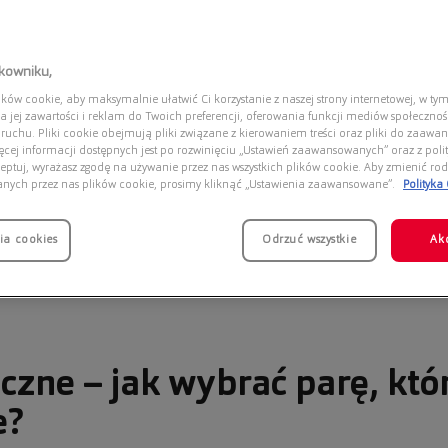
tkowniku,
ów cookie, aby maksymalnie ułatwić Ci korzystanie z naszej strony internetowej, w tym
a jej zawartości i reklam do Twoich preferencji, oferowania funkcji mediów społeczno
 ruchu. Pliki cookie obejmują pliki związane z kierowaniem treści oraz pliki do zaawa
ięcej informacji dostępnych jest po rozwinięciu „Ustawień zaawansowanych” oraz z polit
eptuj, wyrażasz zgodę na używanie przez nas wszystkich plików cookie. Aby zmienić rod
anych przez nas plików cookie, prosimy kliknąć „Ustawienia zaawansowane”.
Polityka
ia cookies
Odrzuć wszystkie
Ak
czne – jak wybrać parę, któ
e?