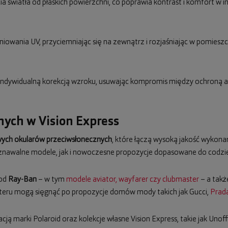
icia światła od płaskich powierzchni, co poprawia kontrast i komfort w
niowania UV, przyciemniając się na zewnątrz i rozjaśniając w pomies
z indywidualną korekcją wzroku, usuwając kompromis między ochroną a
ych w Vision Express
ych okularów przeciwsłonecznych
, które łączą wysoką jakość wykona
awalne modele, jak i nowoczesne propozycje dopasowane do codzien
 od
Ray-Ban
– w tym
modele aviator, wayfarer czy clubmaster
– a takż
teru mogą sięgnąć po propozycje domów mody takich jak Gucci,
Prad
cją marki Polaroid oraz kolekcje własne Vision Express, takie jak Unoff