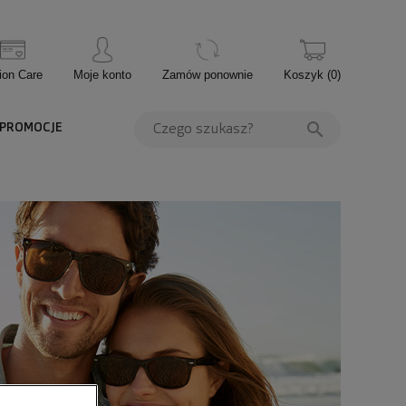
ion Care
Moje konto
Zamów ponownie
Koszyk
(
0
)
PROMOCJE