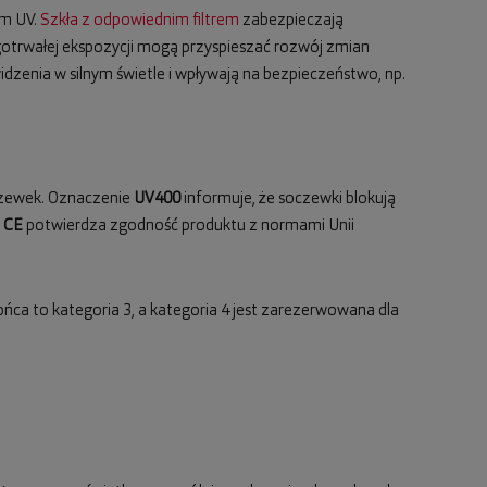
em UV.
Szkła z odpowiednim filtrem
zabezpieczają
ugotrwałej ekspozycji mogą przyspieszać rozwój zmian
dzenia w silnym świetle i wpływają na bezpieczeństwo, np.
oczewek. Oznaczenie
UV400
informuje, że soczewki blokują
l
CE
potwierdza zgodność produktu z normami Unii
ońca to kategoria 3, a kategoria 4 jest zarezerwowana dla