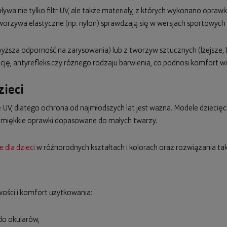
ywa nie tylko filtr UV, ale także materiały, z których wykonano oprawki
worzywa elastyczne (np. nylon) sprawdzają się w wersjach sportowych i
ższa odporność na zarysowania) lub z tworzyw sztucznych (lżejsze,
ę, antyrefleks czy różnego rodzaju barwienia, co podnosi komfort wi
zieci
UV, dlatego ochrona od najmłodszych lat jest ważna. Modele dziecięce
, miękkie oprawki dopasowane do małych twarzy.
 dla dzieci
w różnorodnych kształtach i kolorach oraz rozwiązania taki
ości i komfort użytkowania:
 do okularów,