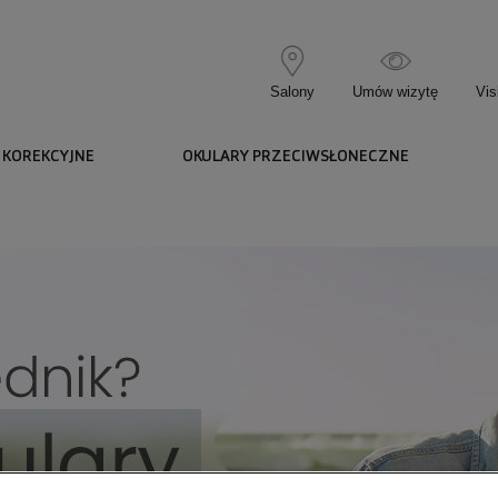
Salony
Umów wizytę
Vis
 KOREKCYJNE
OKULARY PRZECIWSŁONECZNE