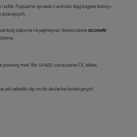
 i szkła. Popularne oprawki z acetatu dają bogate kolory i
 dziecięcych.
 bardziej odporne na pęknięcia). Nowoczesne
soczewki
dzenia.
 powinny mieć filtr UV400 i oznaczenie CE, lekkie,
e jak nakładki clip-on do okularów korekcyjnych.