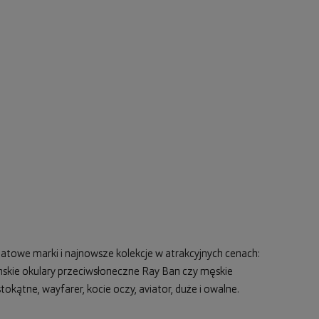
atowe marki i najnowsze kolekcje w atrakcyjnych cenach:
skie okulary przeciwsłoneczne Ray Ban
czy
męskie
stokątne, wayfarer,
kocie oczy
, aviator, duże i owalne.