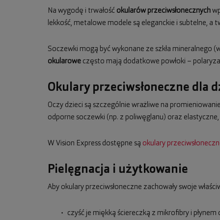
Na wygodę i trwałość
okularów przeciwsłonecznych
wpł
lekkość, metalowe modele są eleganckie i subtelne, a t
Soczewki mogą być wykonane ze szkła mineralnego (wy
okularowe
często mają dodatkowe powłoki – polaryzacj
Okulary przeciwsłoneczne dla d
Oczy dzieci są szczególnie wrażliwe na promieniowanie 
odporne soczewki (np. z poliwęglanu) oraz elastyczne
W Vision Express dostępne są
okulary przeciwsłoneczne
Pielęgnacja i użytkowanie
Aby okulary przeciwsłoneczne zachowały swoje właściw
czyść je miękką ściereczką z mikrofibry i płynem