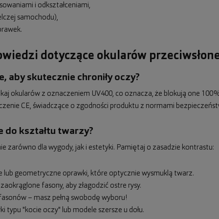
sowaniami i odkształceniami,
elczej samochodu),
prawek.
powiedzi dotyczące okularów przeciwsłon
, aby skutecznie chroniły oczy?
zukaj okularów z oznaczeniem UV400, co oznacza, że blokują one 100%
czenie CE, świadczące o zgodności produktu z normami bezpieczeńst
e do kształtu twarzy?
zarówno dla wygody, jak i estetyki. Pamiętaj o zasadzie kontrastu:
ne lub geometryczne oprawki, które optycznie wysmuklą twarz.
 zaokrąglone fasony, aby złagodzić ostre rysy.
ci fasonów – masz pełną swobodę wyboru!
i typu "kocie oczy" lub modele szersze u dołu.