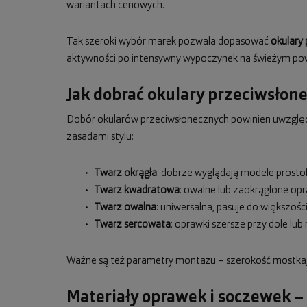
wariantach cenowych.
Tak szeroki wybór marek pozwala dopasować
okulary
aktywności po intensywny wypoczynek na świeżym pow
Jak dobrać okulary przeciwsłon
Dobór okularów przeciwsłonecznych powinien uwzględn
zasadami stylu:
Twarz okrągła
: dobrze wyglądają modele prostok
Twarz kwadratowa
: owalne lub zaokrąglone op
Twarz owalna
: uniwersalna, pasuje do większośc
Twarz sercowata
: oprawki szersze przy dole l
Ważne są też parametry montażu – szerokość mostka, 
Materiały oprawek i soczewek –