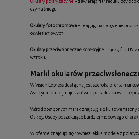
Okulary polaryzacyjne
– zawierają filtr redukujący odb
czy na śniegu.
Okulary fotochromowe
– reagują na natężenie promie
oświetleniowych.
Okulary przeciwsłoneczne korekcyjne
– łączą filtr UV 
wzroku.
Marki okularów przeciwsłoneczn
W Vision Express dostępna jest szeroka oferta
markow
Asortyment obejmuje zarówno ponadczasowe, rozpozn
Wśród dostępnych marek znajdują się kultowe fasony
Oakley. Osoby poszukujące bardziej modowego charak
W ofercie znajdują się również lekkie modele z polaryza