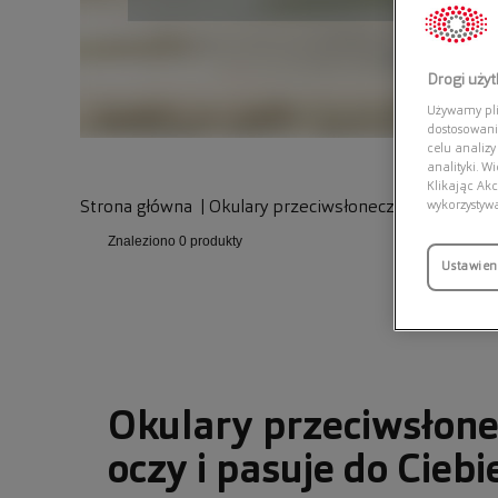
Drogi uży
Używamy plik
dostosowani
celu analizy
analityki. W
Klikając Akc
wykorzystyw
Strona główna
|
Okulary przeciwsłoneczne
Znaleziono
0 produkty
Ustawien
Okulary przeciwsłone
oczy i pasuje do Ciebi