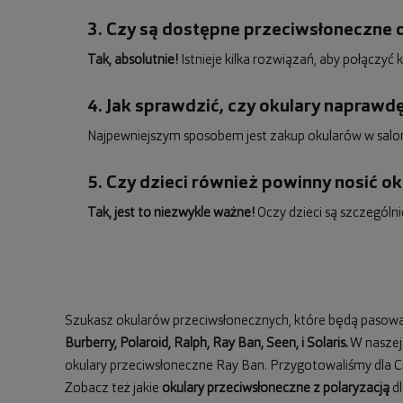
3. Czy są dostępne przeciwsłoneczne 
Tak, absolutnie!
Istnieje kilka rozwiązań, aby połączy
4. Jak sprawdzić, czy okulary napraw
Najpewniejszym sposobem jest zakup okularów w saloni
5. Czy dzieci również powinny nosić o
Tak, jest to niezwykle ważne!
Oczy dzieci są szczególn
Szukasz okularów przeciwsłonecznych, które będą pasować 
Burberry
,
Polaroid
,
Ralph
,
Ray Ban
, Seen, i Solaris.
W naszej 
okulary przeciwsłoneczne Ray Ban
. Przygotowaliśmy dla 
Zobacz też jakie
okulary przeciwsłoneczne z polaryzacją
dl