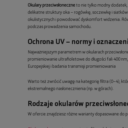
Okulary przeciwsłoneczne
to nie tylko modny dodatek
delikatne struktury oka – rogówkę, soczewkę i siatkó
okulistycznych i powodować dyskomfort widzenia. Równo
podczas prowadzenia samochodu.
Ochrona UV – normy i oznaczeni
Najważniejszym parametrem w okularach przeciwsłonecz
promieniowanie ultrafioletowe do długości fali 400 
Europejskiej i badania transmisji promieniowania
Warto też zwrócić uwagę na kategorię filtra (0–4), kt
ekstremalnego nasłonecznienia (np. w górach).
Rodzaje okularów przeciwsłon
W ofercie znajdziesz różne warianty dopasowane do p