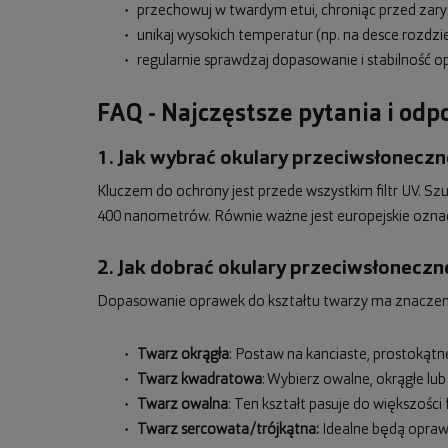
przechowuj w twardym etui, chroniąc przed zary
unikaj wysokich temperatur (np. na desce rozdzi
regularnie sprawdzaj dopasowanie i stabilność o
FAQ - Najczęstsze pytania i od
1. Jak wybrać okulary przeciwsłoneczne
Kluczem do ochrony jest przede wszystkim filtr UV. S
400 nanometrów. Równie ważne jest europejskie ozna
2. Jak dobrać okulary przeciwsłoneczn
Dopasowanie oprawek do kształtu twarzy ma znaczenie 
Twarz okrągła
: Postaw na kanciaste, prostokąt
Twarz kwadratowa
: Wybierz owalne, okrągłe lub
Twarz owalna
: Ten kształt pasuje do większoś
Twarz sercowata/trójkątna:
Idealne będą oprawk