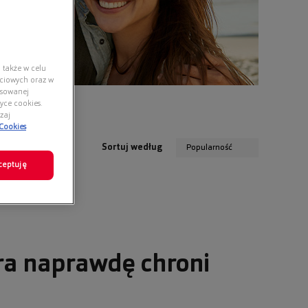
 także w celu
ściowych oraz w
nsowanej
yce cookies.
zaj
 Cookies
Sortuj według
Popularność
ceptuję
ra naprawdę chroni