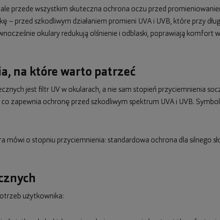
, ale przede wszystkim skuteczna ochrona oczu przed promieniowani
wkę – przed szkodliwym działaniem promieni UVA i UVB, które przy dł
cześnie okulary redukują olśnienie i odblaski, poprawiają komfort wi
a, na które warto patrzeć
nych jest filtr UV w okularach, a nie sam stopień przyciemnienia s
nm, co zapewnia ochronę przed szkodliwym spektrum UVA i UVB. Symbo
óra mówi o stopniu przyciemnienia: standardowa ochrona dla silnego sł
ecznych
otrzeb użytkownika: