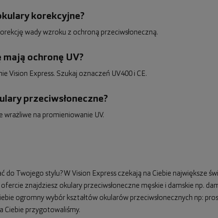
okulary korekcyjne?
ć korekcję wady wzroku z ochroną przeciwsłoneczną.
dę mają ochronę UV?
e Vision Express. Szukaj oznaczeń UV400 i CE.
kulary przeciwsłoneczne?
ie wrażliwe na promieniowanie UV.
do Twojego stylu? W Vision Express czekają na Ciebie największe świ
ofercie znajdziesz okulary przeciwsłoneczne męskie i damskie np.
dam
Ciebie ogromny wybór kształtów okularów przeciwsłonecznych np: pro
a Ciebie przygotowaliśmy.