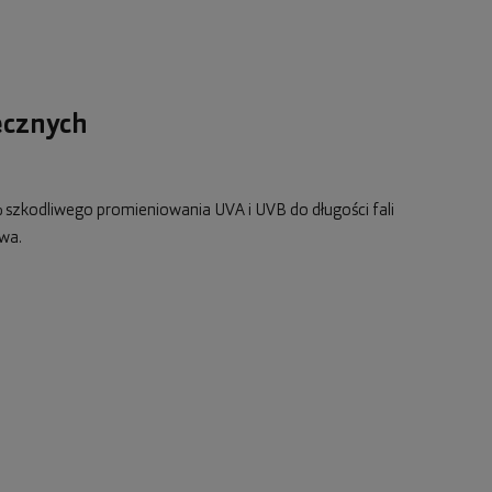
ecznych
 szkodliwego promieniowania UVA i UVB do długości fali
wa.