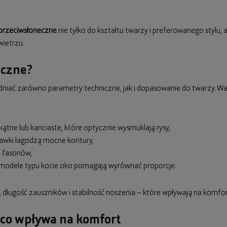
 przeciwsłoneczne
nie tylko do kształtu twarzy i preferowanego stylu,
ietrzu.
eczne?
iać zarówno parametry techniczne, jak i dopasowanie do twarzy. Wa
ątne lub kanciaste, które optycznie wysmuklają rysy,
rawki łagodzą mocne kontury,
i fasonów,
ub modele typu kocie oko pomagają wyrównać proporcje.
długość zauszników i stabilność noszenia – które wpływają na komfo
 co wpływa na komfort