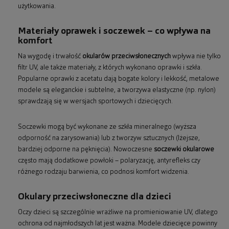
użytkowania.
Materiały oprawek i soczewek – co wpływa na
komfort
Na wygodę i trwałość
okularów przeciwsłonecznych
wpływa nie tylko
filtr UV, ale także materiały, z których wykonano oprawki i szkła.
Popularne oprawki z acetatu dają bogate kolory i lekkość, metalowe
modele są eleganckie i subtelne, a tworzywa elastyczne (np. nylon)
sprawdzają się w wersjach sportowych i dziecięcych.
Soczewki mogą być wykonane ze szkła mineralnego (wyższa
odporność na zarysowania) lub z tworzyw sztucznych (lżejsze,
bardziej odporne na pęknięcia). Nowoczesne
soczewki okularowe
często mają dodatkowe powłoki – polaryzację, antyrefleks czy
różnego rodzaju barwienia, co podnosi komfort widzenia.
Okulary przeciwsłoneczne dla dzieci
Oczy dzieci są szczególnie wrażliwe na promieniowanie UV, dlatego
ochrona od najmłodszych lat jest ważna. Modele dziecięce powinny