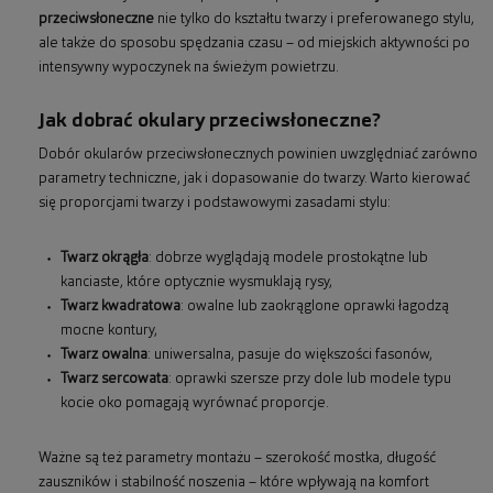
przeciwsłoneczne
nie tylko do kształtu twarzy i preferowanego stylu,
ale także do sposobu spędzania czasu – od miejskich aktywności po
intensywny wypoczynek na świeżym powietrzu.
Jak dobrać okulary przeciwsłoneczne?
Dobór okularów przeciwsłonecznych powinien uwzględniać zarówno
parametry techniczne, jak i dopasowanie do twarzy. Warto kierować
się proporcjami twarzy i podstawowymi zasadami stylu:
Twarz okrągła
: dobrze wyglądają modele prostokątne lub
kanciaste, które optycznie wysmuklają rysy,
Twarz kwadratowa
: owalne lub zaokrąglone oprawki łagodzą
mocne kontury,
Twarz owalna
: uniwersalna, pasuje do większości fasonów,
Twarz sercowata
: oprawki szersze przy dole lub modele typu
kocie oko pomagają wyrównać proporcje.
Ważne są też parametry montażu – szerokość mostka, długość
zauszników i stabilność noszenia – które wpływają na komfort