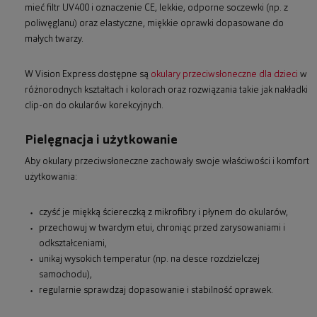
mieć filtr UV400 i oznaczenie CE, lekkie, odporne soczewki (np. z
poliwęglanu) oraz elastyczne, miękkie oprawki dopasowane do
małych twarzy.
W Vision Express dostępne są
okulary przeciwsłoneczne dla dzieci
w
różnorodnych kształtach i kolorach oraz rozwiązania takie jak nakładki
clip-on do okularów korekcyjnych.
Pielęgnacja i użytkowanie
Aby okulary przeciwsłoneczne zachowały swoje właściwości i komfort
użytkowania:
czyść je miękką ściereczką z mikrofibry i płynem do okularów,
przechowuj w twardym etui, chroniąc przed zarysowaniami i
odkształceniami,
unikaj wysokich temperatur (np. na desce rozdzielczej
samochodu),
regularnie sprawdzaj dopasowanie i stabilność oprawek.