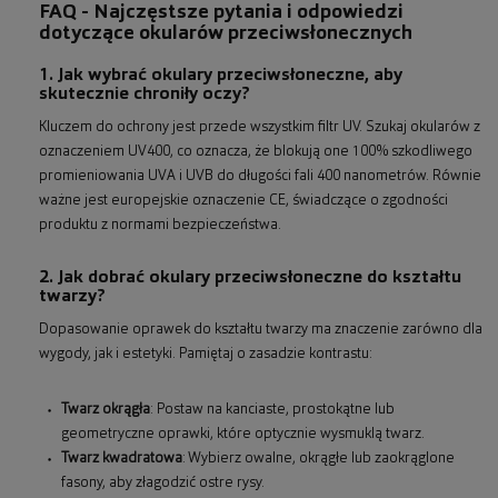
FAQ - Najczęstsze pytania i odpowiedzi
dotyczące okularów przeciwsłonecznych
1. Jak wybrać okulary przeciwsłoneczne, aby
skutecznie chroniły oczy?
Kluczem do ochrony jest przede wszystkim filtr UV. Szukaj okularów z
oznaczeniem UV400, co oznacza, że blokują one 100% szkodliwego
promieniowania UVA i UVB do długości fali 400 nanometrów. Równie
ważne jest europejskie oznaczenie CE, świadczące o zgodności
produktu z normami bezpieczeństwa.
2. Jak dobrać okulary przeciwsłoneczne do kształtu
twarzy?
Dopasowanie oprawek do kształtu twarzy ma znaczenie zarówno dla
wygody, jak i estetyki. Pamiętaj o zasadzie kontrastu:
Twarz okrągła
: Postaw na kanciaste, prostokątne lub
geometryczne oprawki, które optycznie wysmuklą twarz.
Twarz kwadratowa
: Wybierz owalne, okrągłe lub zaokrąglone
fasony, aby złagodzić ostre rysy.