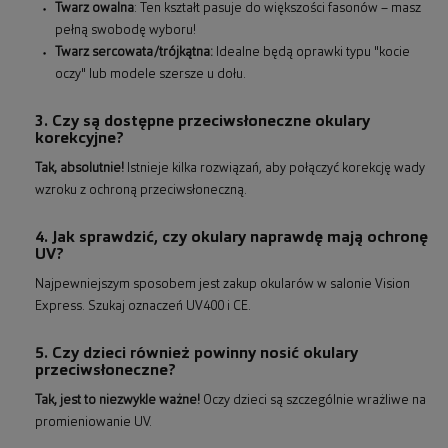
Twarz owalna
: Ten kształt pasuje do większości fasonów – masz
pełną swobodę wyboru!
Twarz sercowata/trójkątna:
Idealne będą oprawki typu "kocie
oczy" lub modele szersze u dołu.
3. Czy są dostępne przeciwsłoneczne okulary
korekcyjne?
Tak, absolutnie!
Istnieje kilka rozwiązań, aby połączyć korekcję wady
wzroku z ochroną przeciwsłoneczną.
4. Jak sprawdzić, czy okulary naprawdę mają ochronę
UV?
Najpewniejszym sposobem jest zakup okularów w salonie Vision
Express. Szukaj oznaczeń UV400 i CE.
5. Czy dzieci również powinny nosić okulary
przeciwsłoneczne?
Tak, jest to niezwykle ważne!
Oczy dzieci są szczególnie wrażliwe na
promieniowanie UV.