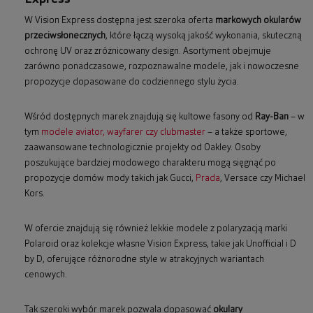
W Vision Express dostępna jest szeroka oferta
markowych okularów
przeciwsłonecznych
, które łączą wysoką jakość wykonania, skuteczną
ochronę UV oraz zróżnicowany design. Asortyment obejmuje
zarówno ponadczasowe, rozpoznawalne modele, jak i nowoczesne
propozycje dopasowane do codziennego stylu życia.
Wśród dostępnych marek znajdują się kultowe fasony od
Ray-Ban
– w
tym
modele aviator, wayfarer czy clubmaster
– a także sportowe,
zaawansowane technologicznie projekty od Oakley. Osoby
poszukujące bardziej modowego charakteru mogą sięgnąć po
propozycje domów mody takich jak Gucci,
Prada
, Versace czy Michael
Kors.
W ofercie znajdują się również lekkie modele z polaryzacją marki
Polaroid oraz kolekcje własne Vision Express, takie jak Unofficial i D
by D, oferujące różnorodne style w atrakcyjnych wariantach
cenowych.
Tak szeroki wybór marek pozwala dopasować
okulary