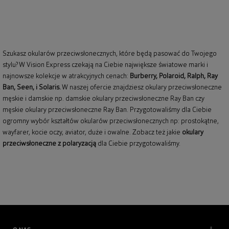
Szukasz okularów przeciwsłonecznych, które będą pasować do Twojego
stylu? W Vision Express czekają na Ciebie największe światowe marki i
najnowsze kolekcje w atrakcyjnych cenach:
Burberry
,
Polaroid
,
Ralph
,
Ray
Ban
, Seen, i Solaris.
W naszej ofercie znajdziesz okulary przeciwsłoneczne
męskie i damskie np.
damskie okulary przeciwsłoneczne Ray Ban
czy
męskie okulary przeciwsłoneczne Ray Ban
. Przygotowaliśmy dla Ciebie
ogromny wybór kształtów okularów przeciwsłonecznych np: prostokątne,
wayfarer,
kocie oczy
, aviator, duże i owalne. Zobacz też jakie
okulary
przeciwsłoneczne z polaryzacją
dla Ciebie przygotowaliśmy.