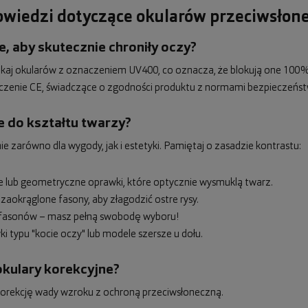
powiedzi dotyczące okularów przeciwsłon
, aby skutecznie chroniły oczy?
zukaj okularów z oznaczeniem UV400, co oznacza, że blokują one 100%
czenie CE, świadczące o zgodności produktu z normami bezpieczeńst
e do kształtu twarzy?
zarówno dla wygody, jak i estetyki. Pamiętaj o zasadzie kontrastu:
ne lub geometryczne oprawki, które optycznie wysmuklą twarz.
 zaokrąglone fasony, aby złagodzić ostre rysy.
ci fasonów – masz pełną swobodę wyboru!
i typu "kocie oczy" lub modele szersze u dołu.
okulary korekcyjne?
ć korekcję wady wzroku z ochroną przeciwsłoneczną.