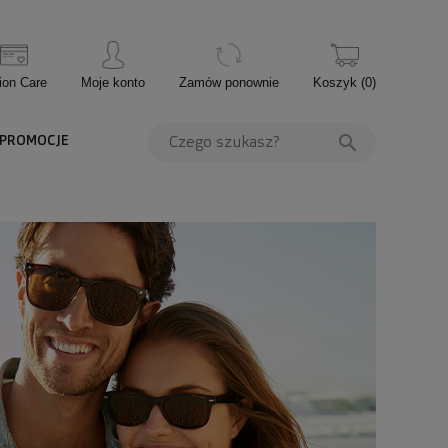
ion Care
Moje konto
Zamów ponownie
Koszyk
(
0
)
PROMOCJE