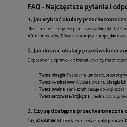
FAQ - Najczęstsze pytania i od
1. Jak wybrać okulary przeciwsłoneczne
Kluczem do ochrony jest przede wszystkim filtr UV. S
400 nanometrów. Równie ważne jest europejskie ozna
2. Jak dobrać okulary przeciwsłoneczn
Dopasowanie oprawek do kształtu twarzy ma znaczenie 
Twarz okrągła
: Postaw na kanciaste, prostokąt
Twarz kwadratowa
: Wybierz owalne, okrągłe lub
Twarz owalna
: Ten kształt pasuje do większoś
Twarz sercowata/trójkątna:
Idealne będą oprawk
3. Czy są dostępne przeciwsłoneczne 
Tak, absolutnie!
Istnieje kilka rozwiązań, aby połączy