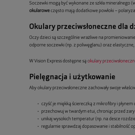
Soczewki mogą być wykonane ze szkła mineralnego (wy
okularowe
często mają dodatkowe powłoki – polaryzacj
Okulary przeciwsłoneczne dla d
Oczy dzieci są szczególnie wrażliwe na promieniowanie 
odporne soczewki (np. z poliwęglanu) oraz elastyczne
W Vision Express dostępne są
okulary przeciwsłoneczne
Pielęgnacja i użytkowanie
Aby okulary przeciwsłoneczne zachowały swoje właściw
czyść je miękką ściereczką z mikrofibry i płynem
przechowuj w twardym etui, chroniąc przed zary
unikaj wysokich temperatur (np. na desce rozdzi
regularnie sprawdzaj dopasowanie i stabilność o