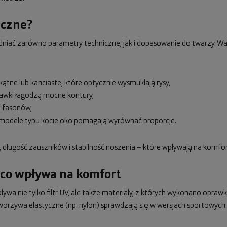
eczne?
iać zarówno parametry techniczne, jak i dopasowanie do twarzy. Wa
ątne lub kanciaste, które optycznie wysmuklają rysy,
rawki łagodzą mocne kontury,
i fasonów,
ub modele typu kocie oko pomagają wyrównać proporcje.
długość zauszników i stabilność noszenia – które wpływają na komfo
 co wpływa na komfort
ywa nie tylko filtr UV, ale także materiały, z których wykonano oprawki
worzywa elastyczne (np. nylon) sprawdzają się w wersjach sportowych i