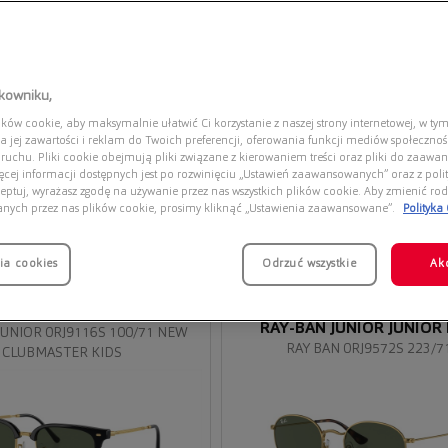
tkowniku,
ów cookie, aby maksymalnie ułatwić Ci korzystanie z naszej strony internetowej, w tym
a jej zawartości i reklam do Twoich preferencji, oferowania funkcji mediów społeczno
 ruchu. Pliki cookie obejmują pliki związane z kierowaniem treści oraz pliki do zaawa
ięcej informacji dostępnych jest po rozwinięciu „Ustawień zaawansowanych” oraz z polit
eptuj, wyrażasz zgodę na używanie przez nas wszystkich plików cookie. Aby zmienić rod
anych przez nas plików cookie, prosimy kliknąć „Ustawienia zaawansowane”.
Polityka
ia cookies
Przymierz
Odrzuć wszystkie
Ak
wirtualnie
 JUNIOR NEW CLUBMASTER
KIDS
RAY-BAN JUNIOR JUNIOR
JUNIOR 0RJ9116S 100/71 NEW
RAY BAN 0RJ9572S 223/7
CLUBMASTER KIDS