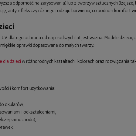
ższa odporność na zarysowania) lub z tworzyw sztucznych (lżejsze,
ę, antyrefleks czy różnego rodzaju barwienia, co podnosi komfort wi
zieci
UV, dlatego ochrona od najmłodszych lat jest ważna. Modele dziecięce
, miękkie oprawki dopasowane do małych twarzy.
 dla dzieci
w różnorodnych kształtach i kolorach oraz rozwiązania taki
ości i komfort użytkowania:
 do okularów,
sowaniami i odkształceniami,
elczej samochodu),
prawek.