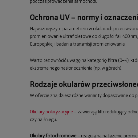
podczas prowadzenia samochodu.
Ochrona UV – normy i oznaczeni
Najważniejszym parametrem w okularach przeciwsłonecz
promieniowanie ultrafioletowe do długości fali 400 
Europejskiej i badania transmisji promieniowania
Warto też zwrócić uwagę na kategorię filtra (0–4), kt
ekstremalnego nasłonecznienia (np. w górach).
Rodzaje okularów przeciwsłon
W ofercie znajdziesz różne warianty dopasowane do p
Okulary polaryzacyjne
– zawierają filtr redukujący odb
czy na śniegu.
Okulary fotochromowe
– reagują na natężenie promie