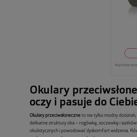
Najniższa cena 
Okulary przeciwsłone
oczy i pasuje do Ciebi
Okulary przeciwsłoneczne
to nie tylko modny dodatek
delikatne struktury oka – rogówkę, soczewkę i siatkó
okulistycznych i powodować dyskomfort widzenia. Równo