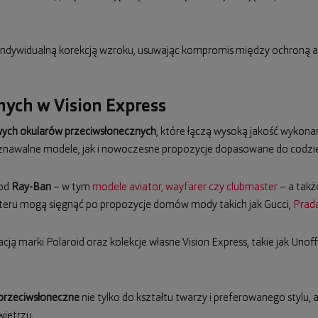
z indywidualną korekcją wzroku, usuwając kompromis między ochroną a
ych w Vision Express
ych okularów przeciwsłonecznych
, które łączą wysoką jakość wykona
awalne modele, jak i nowoczesne propozycje dopasowane do codzien
 od
Ray-Ban
– w tym
modele aviator, wayfarer czy clubmaster
– a takż
teru mogą sięgnąć po propozycje domów mody takich jak Gucci,
Prad
cją marki Polaroid oraz kolekcje własne Vision Express, takie jak Unoff
 przeciwsłoneczne
nie tylko do kształtu twarzy i preferowanego stylu,
ietrzu.