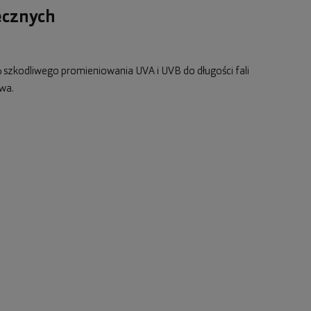
ecznych
 szkodliwego promieniowania UVA i UVB do długości fali
wa.