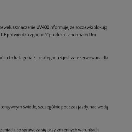
oczewek. Oznaczenie
UV400
informuje, że soczewki blokują
l
CE
potwierdza zgodność produktu z normami Unii
ońca to kategoria 3, a kategoria 4 jest zarezerwowana dla
 intensywnym świetle, szczególnie podczas jazdy, nad wodą
zczeniach, co sprawdza się przy zmiennych warunkach