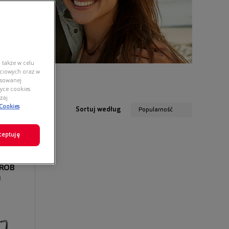
 także w celu
ściowych oraz w
nsowanej
yce cookies.
zaj
 Cookies
Sortuj według
Popularność
ceptuję
 ROB
1