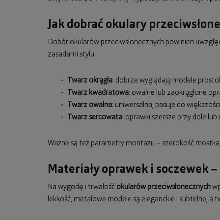
Jak dobrać okulary przeciwsłon
Dobór okularów przeciwsłonecznych powinien uwzględn
zasadami stylu:
Twarz okrągła
: dobrze wyglądają modele prostok
Twarz kwadratowa
: owalne lub zaokrąglone op
Twarz owalna
: uniwersalna, pasuje do większośc
Twarz sercowata
: oprawki szersze przy dole l
Ważne są też parametry montażu – szerokość mostka, 
Materiały oprawek i soczewek –
Na wygodę i trwałość
okularów przeciwsłonecznych
wpł
lekkość, metalowe modele są eleganckie i subtelne, a t