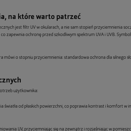
a, na które warto patrzeć
nych jest filtr UV w okularach, a nie sam stopień przyciemnienia s
nm, co zapewnia ochronę przed szkodliwym spektrum UVA i UVB. Symbo
óra mówi o stopniu przyciemnienia: standardowa ochrona dla silnego sł
ecznych
otrzeb użytkownika:
icia światła od płaskich powierzchni, co poprawia kontrast i komfort w
niowania UV, przyciemniając się na zewnątrz i rozjaśniając w pomies