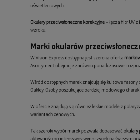
oświetleniowych.
Okulary przeciwsłoneczne korekcyjne
– łączą filtr UV 
wzroku.
Marki okularów przeciwsłoneczn
W Vision Express dostępna jest szeroka oferta
markow
Asortyment obejmuje zarówno ponadczasowe, rozpozn
Wśród dostępnych marek znajdują się kultowe fasony
Oakley. Osoby poszukujące bardziej modowego charak
W ofercie znajdują się również lekkie modele z polaryza
wariantach cenowych.
Tak szeroki wybór marek pozwala dopasować
okulary
aktywności po intensywny wypoczynek na świeżym pow