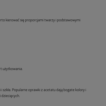
rto kierować się proporcjami twarzy i podstawowymi
rt użytkowania.
 i szkła. Popularne oprawki z acetatu dają bogate kolory i
 dziecięcych.