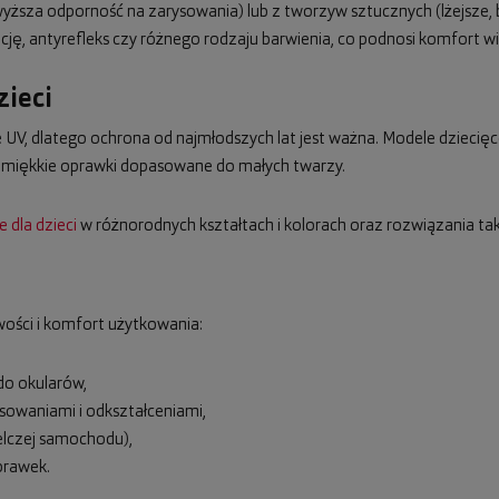
ższa odporność na zarysowania) lub z tworzyw sztucznych (lżejsze,
ę, antyrefleks czy różnego rodzaju barwienia, co podnosi komfort wi
zieci
UV, dlatego ochrona od najmłodszych lat jest ważna. Modele dziecięce
, miękkie oprawki dopasowane do małych twarzy.
 dla dzieci
w różnorodnych kształtach i kolorach oraz rozwiązania taki
ości i komfort użytkowania:
 do okularów,
sowaniami i odkształceniami,
elczej samochodu),
prawek.