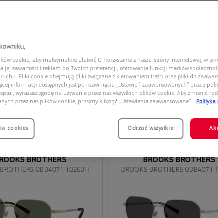
tkowniku,
ów cookie, aby maksymalnie ułatwić Ci korzystanie z naszej strony internetowej, w tym
a jej zawartości i reklam do Twoich preferencji, oferowania funkcji mediów społeczno
 ruchu. Pliki cookie obejmują pliki związane z kierowaniem treści oraz pliki do zaawa
ięcej informacji dostępnych jest po rozwinięciu „Ustawień zaawansowanych” oraz z polit
eptuj, wyrażasz zgodę na używanie przez nas wszystkich plików cookie. Aby zmienić rod
anych przez nas plików cookie, prosimy kliknąć „Ustawienia zaawansowane”.
Polityka
ia cookies
Przymierz
Odrzuć wszystkie
Ak
wirtualnie
ROOKS BROTHERS
BROOKS BROTHERS
BROTHERS 0BB4071 10263H
BROOKS BROTHERS 0BB4071 