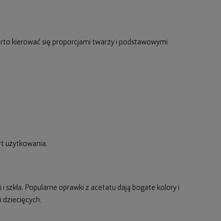
rto kierować się proporcjami twarzy i podstawowymi
rt użytkowania.
 i szkła. Popularne oprawki z acetatu dają bogate kolory i
 dziecięcych.