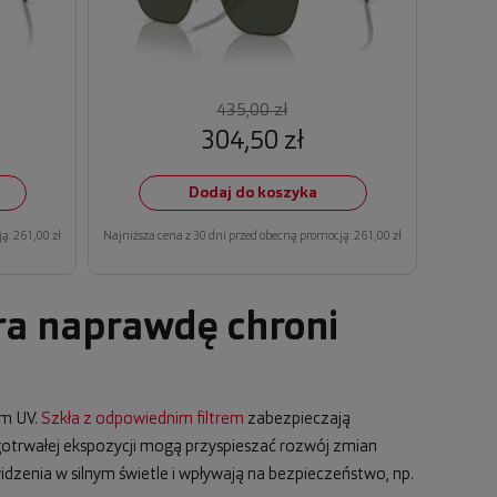
435,00 zł
304,50 zł
Dodaj do koszyka
ą: 261,00 zł
Najniższa cena z 30 dni przed obecną promocją: 261,00 zł
ra naprawdę chroni
em UV.
Szkła z odpowiednim filtrem
zabezpieczają
ugotrwałej ekspozycji mogą przyspieszać rozwój zmian
dzenia w silnym świetle i wpływają na bezpieczeństwo, np.