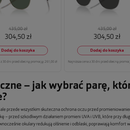
435,00 zł
435,00 zł
304,50 zł
304,50 zł
Dodaj do koszyka
Dodaj do koszyka
z 30 dni przed obecną promocją: 261,00 zł
Najniższa cena z 30 dni przed obecną promocj
czne – jak wybrać parę, któ
e?
, ale przede wszystkim skuteczna ochrona oczu przed promieniowani
wkę – przed szkodliwym działaniem promieni UVA i UVB, które przy dł
cześnie okulary redukują olśnienie i odblaski, poprawiają komfort wi