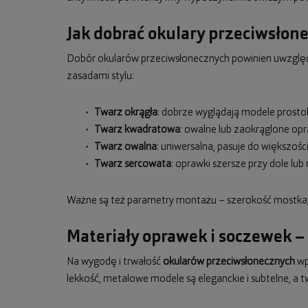
Jak dobrać okulary przeciwsłon
Dobór okularów przeciwsłonecznych powinien uwzględn
zasadami stylu:
Twarz okrągła
: dobrze wyglądają modele prostok
Twarz kwadratowa
: owalne lub zaokrąglone op
Twarz owalna
: uniwersalna, pasuje do większośc
Twarz sercowata
: oprawki szersze przy dole l
Ważne są też parametry montażu – szerokość mostka, 
Materiały oprawek i soczewek –
Na wygodę i trwałość
okularów przeciwsłonecznych
wpł
lekkość, metalowe modele są eleganckie i subtelne, a t