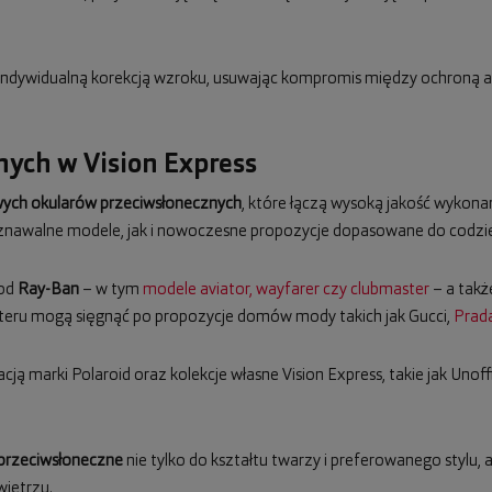
z indywidualną korekcją wzroku, usuwając kompromis między ochroną a
ych w Vision Express
ych okularów przeciwsłonecznych
, które łączą wysoką jakość wykona
awalne modele, jak i nowoczesne propozycje dopasowane do codzien
 od
Ray-Ban
– w tym
modele aviator, wayfarer czy clubmaster
– a takż
teru mogą sięgnąć po propozycje domów mody takich jak Gucci,
Prad
cją marki Polaroid oraz kolekcje własne Vision Express, takie jak Unoff
 przeciwsłoneczne
nie tylko do kształtu twarzy i preferowanego stylu,
ietrzu.