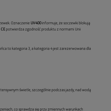
oczewek. Oznaczenie
UV400
informuje, że soczewki blokują
l
CE
potwierdza zgodność produktu z normami Unii
ońca to kategoria 3, a kategoria 4 jest zarezerwowana dla
 intensywnym świetle, szczególnie podczas jazdy, nad wodą
zczeniach, co sprawdza się przy zmiennych warunkach