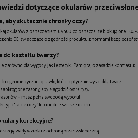
powiedzi dotyczące okularów przeciwsłon
, aby skutecznie chroniły oczy?
zukaj okularów z oznaczeniem UV400, co oznacza, że blokują one 100%
czenie CE, świadczące o zgodności produktu z normami bezpieczeńst
e do kształtu twarzy?
zarówno dla wygody, jak i estetyki. Pamiętaj o zasadzie kontrastu:
ne lub geometryczne oprawki, które optycznie wysmuklą twarz.
 zaokrąglone fasony, aby złagodzić ostre rysy.
ci fasonów – masz pełną swobodę wyboru!
i typu "kocie oczy" lub modele szersze u dołu.
okulary korekcyjne?
ć korekcję wady wzroku z ochroną przeciwsłoneczną.