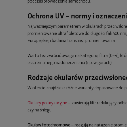
podczas prowadzenia samochodu.
Ochrona UV – normy i oznaczeni
Najważniejszym parametrem w okularach przeciwsłonecz
promieniowanie ultrafioletowe do długości fali 400 
Europejskiej i badania transmisji promieniowania
Warto też zwrócić uwagę na kategorię filtra (0–4), kt
ekstremalnego nasłonecznienia (np. w górach).
Rodzaje okularów przeciwsłon
W ofercie znajdziesz różne warianty dopasowane do p
Okulary polaryzacyjne
– zawierają filtr redukujący odb
czy na śniegu.
Okulary fotochromowe
– reagują na natężenie promie