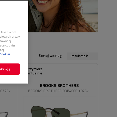
 także w celu
ściowych oraz w
nsowanej
yce cookies.
zaj
 Cookies
Sortuj według
Popularność
ceptuję
Przymierz
wirtualnie
BROOKS BROTHERS
103287
BROOKS BROTHERS 0BB4066 102671