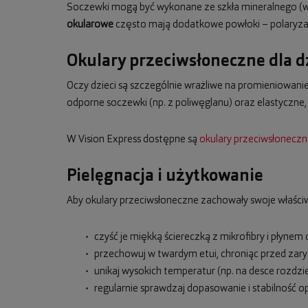
Soczewki mogą być wykonane ze szkła mineralnego (wy
okularowe
często mają dodatkowe powłoki – polaryzacj
Okulary przeciwsłoneczne dla d
Oczy dzieci są szczególnie wrażliwe na promieniowanie 
odporne soczewki (np. z poliwęglanu) oraz elastyczne
W Vision Express dostępne są
okulary przeciwsłoneczne
Pielęgnacja i użytkowanie
Aby okulary przeciwsłoneczne zachowały swoje właściw
czyść je miękką ściereczką z mikrofibry i płynem
przechowuj w twardym etui, chroniąc przed zary
unikaj wysokich temperatur (np. na desce rozdzi
regularnie sprawdzaj dopasowanie i stabilność o