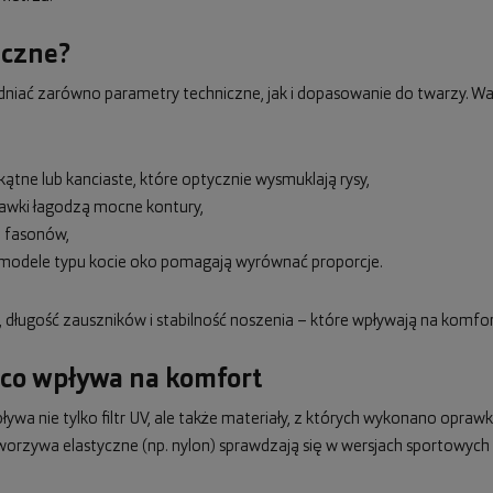
eczne?
iać zarówno parametry techniczne, jak i dopasowanie do twarzy. Wa
ątne lub kanciaste, które optycznie wysmuklają rysy,
rawki łagodzą mocne kontury,
i fasonów,
ub modele typu kocie oko pomagają wyrównać proporcje.
długość zauszników i stabilność noszenia – które wpływają na komfo
 co wpływa na komfort
ywa nie tylko filtr UV, ale także materiały, z których wykonano oprawki
worzywa elastyczne (np. nylon) sprawdzają się w wersjach sportowych i