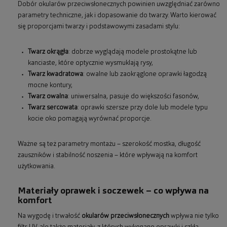
Dobór okularów przeciwsłonecznych powinien uwzględniać zarówno
parametry techniczne, jak i dopasowanie do twarzy. Warto kierować
się proporcjami twarzy i podstawowymi zasadami stylu:
Twarz okrągła
: dobrze wyglądają modele prostokątne lub
kanciaste, które optycznie wysmuklają rysy,
Twarz kwadratowa
: owalne lub zaokrąglone oprawki łagodzą
mocne kontury,
Twarz owalna
: uniwersalna, pasuje do większości fasonów,
Twarz sercowata
: oprawki szersze przy dole lub modele typu
kocie oko pomagają wyrównać proporcje.
Ważne są też parametry montażu – szerokość mostka, długość
zauszników i stabilność noszenia – które wpływają na komfort
użytkowania.
Materiały oprawek i soczewek – co wpływa na
komfort
Na wygodę i trwałość
okularów przeciwsłonecznych
wpływa nie tylko