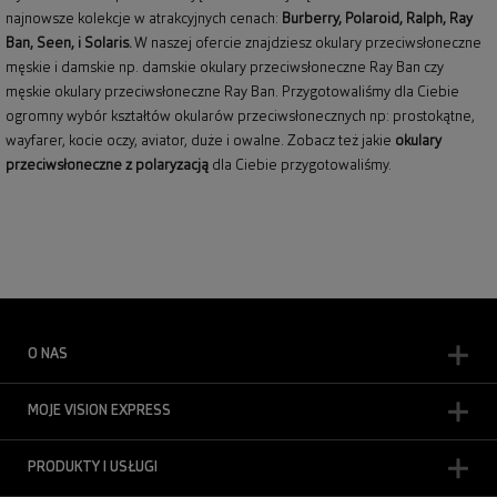
najnowsze kolekcje w atrakcyjnych cenach:
Burberry
,
Polaroid
,
Ralph
,
Ray
Ban
, Seen, i Solaris.
W naszej ofercie znajdziesz okulary przeciwsłoneczne
męskie i damskie np.
damskie okulary przeciwsłoneczne Ray Ban
czy
męskie okulary przeciwsłoneczne Ray Ban
. Przygotowaliśmy dla Ciebie
ogromny wybór kształtów okularów przeciwsłonecznych np: prostokątne,
wayfarer,
kocie oczy
, aviator, duże i owalne. Zobacz też jakie
okulary
przeciwsłoneczne z polaryzacją
dla Ciebie przygotowaliśmy.
O NAS
MOJE VISION EXPRESS
PRODUKTY I USŁUGI