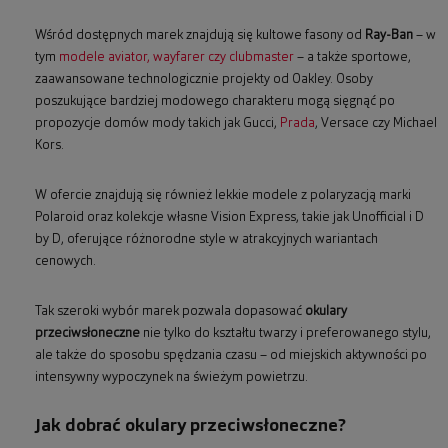
Wśród dostępnych marek znajdują się kultowe fasony od
Ray-Ban
– w
tym
modele aviator, wayfarer czy clubmaster
– a także sportowe,
zaawansowane technologicznie projekty od Oakley. Osoby
poszukujące bardziej modowego charakteru mogą sięgnąć po
propozycje domów mody takich jak Gucci,
Prada
, Versace czy Michael
Kors.
W ofercie znajdują się również lekkie modele z polaryzacją marki
Polaroid oraz kolekcje własne Vision Express, takie jak Unofficial i D
by D, oferujące różnorodne style w atrakcyjnych wariantach
cenowych.
Tak szeroki wybór marek pozwala dopasować
okulary
przeciwsłoneczne
nie tylko do kształtu twarzy i preferowanego stylu,
ale także do sposobu spędzania czasu – od miejskich aktywności po
intensywny wypoczynek na świeżym powietrzu.
Jak dobrać okulary przeciwsłoneczne?