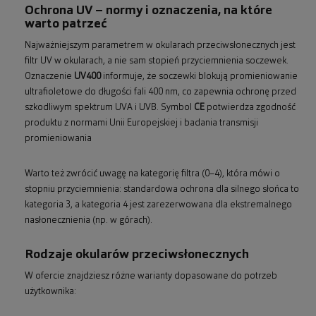
Ochrona UV – normy i oznaczenia, na które
warto patrzeć
Najważniejszym parametrem w okularach przeciwsłonecznych jest
filtr UV w okularach, a nie sam stopień przyciemnienia soczewek.
Oznaczenie
UV400
informuje, że soczewki blokują promieniowanie
ultrafioletowe do długości fali 400 nm, co zapewnia ochronę przed
szkodliwym spektrum UVA i UVB. Symbol
CE
potwierdza zgodność
produktu z normami Unii Europejskiej i badania transmisji
promieniowania
Warto też zwrócić uwagę na kategorię filtra (0–4), która mówi o
stopniu przyciemnienia: standardowa ochrona dla silnego słońca to
kategoria 3, a kategoria 4 jest zarezerwowana dla ekstremalnego
nasłonecznienia (np. w górach).
Rodzaje okularów przeciwsłonecznych
W ofercie znajdziesz różne warianty dopasowane do potrzeb
użytkownika: