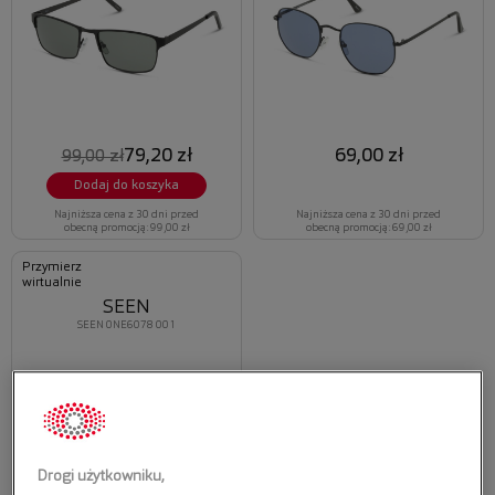
79,20 zł
69,00 zł
99,00 zł
Dodaj do koszyka
Najniższa cena z 30 dni przed
Najniższa cena z 30 dni przed
obecną promocją: 99,00 zł
obecną promocją: 69,00 zł
Przymierz
wirtualnie
SEEN
SEEN 0NE6078 001
Drogi użytkowniku,