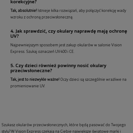
korekcyjne?
Tak, absolutnie!
Istnieje kilka rozwiązań, aby połączyć korekcję wady
wzroku z ochroną przeciwsłoneczną.
4. Jak sprawdzić, czy okulary naprawdę mają ochronę
UV?
Najpewniejszym sposobem jest zakup okularów w salonie Vision
Express. Szukaj oznaczeń UV400 i CE.
5. Czy dzieci również powinny nosić okulary
przeciwsłoneczne?
Tak, jest to niezwykle ważne!
Oczy dzieci są szczególnie wrażliwe na
promieniowanie UV.
Szukasz okularów przeciwsłonecznych, które będą pasować do Twojego
stylu? W Vision Express czekają na Ciebie największe światowe marki i