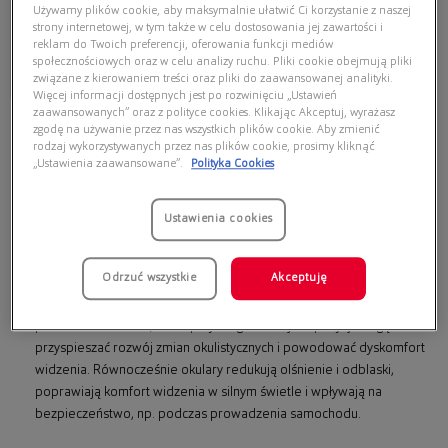
Używamy plików cookie, aby maksymalnie ułatwić Ci korzystanie z naszej
69,00 zł
strony internetowej, w tym także w celu dostosowania jej zawartości i
reklam do Twoich preferencji, oferowania funkcji mediów
społecznościowych oraz w celu analizy ruchu. Pliki cookie obejmują pliki
związane z kierowaniem treści oraz pliki do zaawansowanej analityki.
Najniższa cena z 30 dni przed
obecną promocją: 69,00 zł
Więcej informacji dostępnych jest po rozwinięciu „Ustawień
zaawansowanych” oraz z polityce cookies. Klikając Akceptuj, wyrażasz
zgodę na używanie przez nas wszystkich plików cookie. Aby zmienić
Okulary przeciwsłoneczne – jak
rodzaj wykorzystywanych przez nas plików cookie, prosimy kliknąć
„Ustawienia zaawansowane”.
Polityka Cookies
wybrać parę, która naprawdę chroni
oczy i pasuje do Ciebie?
Ustawienia cookies
Okulary przeciwsłoneczne
to nie tylko modny dodatek, ale przede
wszystkim skuteczna ochrona oczu przed promieniowaniem UV.
Szkła
Odrzuć wszystkie
Akceptuję
z odpowiednim filtrem
zabezpieczają delikatne struktury oka –
rogówkę, soczewkę i siatkówkę – przed szkodliwym działaniem
promieni UVA i UVB, które przy długotrwałej ekspozycji mogą
przyspieszać rozwój zmian okulistycznych i powodować dyskomfort
widzenia. Równocześnie okulary redukują olśnienie i odblaski,
poprawiają komfort widzenia w silnym świetle i wpływają na
bezpieczeństwo, np. podczas prowadzenia samochodu.