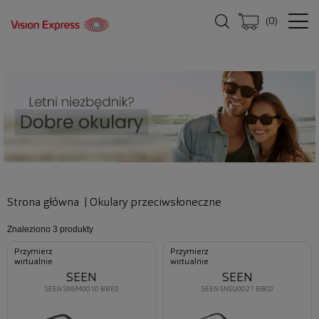
(
0
)
Strona główna
|
Okulary przeciwsłoneczne
Znaleziono
3 produkty
Przymierz
Przymierz
wirtualnie
wirtualnie
SEEN
SEEN
SEEN SNSM0010 BBE0
SEEN SNSU0021 BBC0