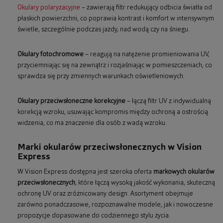
Okulary polaryzacyjne
– zawierają filtr redukujący odbicia światła od
płaskich powierzchni, co poprawia kontrast i komfort w intensywnym
świetle, szczególnie podczas jazdy, nad wodą czy na śniegu.
Okulary fotochromowe
– reagują na natężenie promieniowania UV,
przyciemniając się na zewnątrz i rozjaśniając w pomieszczeniach, co
sprawdza się przy zmiennych warunkach oświetleniowych.
Okulary przeciwsłoneczne korekcyjne
– łączą filtr UV z indywidualną
korekcją wzroku, usuwając kompromis między ochroną a ostrością
widzenia, co ma znaczenie dla osób z wadą wzroku.
Marki okularów przeciwsłonecznych w Vision
Express
W Vision Express dostępna jest szeroka oferta
markowych okularów
przeciwsłonecznych
, które łączą wysoką jakość wykonania, skuteczną
ochronę UV oraz zróżnicowany design. Asortyment obejmuje
zarówno ponadczasowe, rozpoznawalne modele, jak i nowoczesne
propozycje dopasowane do codziennego stylu życia.