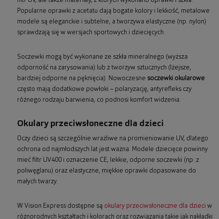
filtr UV, ale także materiały, z których wykonano oprawki i szkła.
Popularne oprawki z acetatu dają bogate kolory i lekkość, metalowe
modele są eleganckie i subtelne, a tworzywa elastyczne (np. nylon)
sprawdzają się w wersjach sportowych i dziecięcych.
Soczewki mogą być wykonane ze szkła mineralnego (wyższa
odporność na zarysowania) lub z tworzyw sztucznych (lżejsze,
bardziej odporne na pęknięcia). Nowoczesne
soczewki okularowe
często mają dodatkowe powłoki – polaryzację, antyrefleks czy
różnego rodzaju barwienia, co podnosi komfort widzenia.
Okulary przeciwsłoneczne dla dzieci
Oczy dzieci są szczególnie wrażliwe na promieniowanie UV, dlatego
ochrona od najmłodszych lat jest ważna. Modele dziecięce powinny
mieć filtr UV400 i oznaczenie CE, lekkie, odporne soczewki (np. z
poliwęglanu) oraz elastyczne, miękkie oprawki dopasowane do
małych twarzy.
W Vision Express dostępne są
okulary przeciwsłoneczne dla dzieci
w
różnorodnych kształtach i kolorach oraz rozwiązania takie jak nakładki