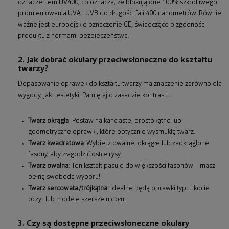
oznaczeniem UV400, co oznacza, że blokują one 100% szkodliwego
promieniowania UVA i UVB do długości fali 400 nanometrów. Równie
ważne jest europejskie oznaczenie CE, świadczące o zgodności
produktu z normami bezpieczeństwa.
2. Jak dobrać okulary przeciwsłoneczne do kształtu
twarzy?
Dopasowanie oprawek do kształtu twarzy ma znaczenie zarówno dla
wygody, jak i estetyki. Pamiętaj o zasadzie kontrastu:
Twarz okrągła
: Postaw na kanciaste, prostokątne lub
geometryczne oprawki, które optycznie wysmuklą twarz.
Twarz kwadratowa
: Wybierz owalne, okrągłe lub zaokrąglone
fasony, aby złagodzić ostre rysy.
Twarz owalna
: Ten kształt pasuje do większości fasonów – masz
pełną swobodę wyboru!
Twarz sercowata/trójkątna:
Idealne będą oprawki typu "kocie
oczy" lub modele szersze u dołu.
3. Czy są dostępne przeciwsłoneczne okulary