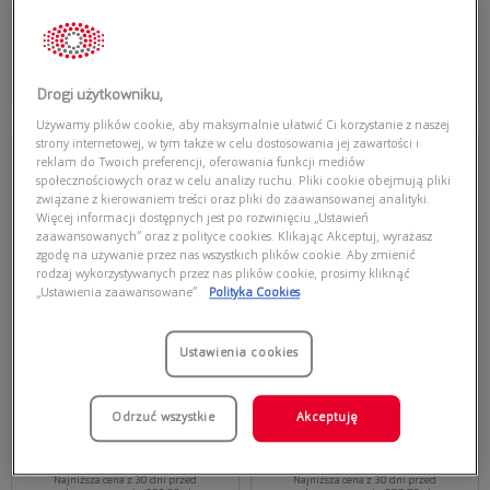
335,00 zł
335,00 zł
Najniższa cena z 30 dni przed
Najniższa cena z 30 dni przed
Drogi użytkowniku,
obecną promocją: 254,60 zł
obecną promocją: 254,60 zł
Używamy plików cookie, aby maksymalnie ułatwić Ci korzystanie z naszej
Przymierz
Przymierz
strony internetowej, w tym także w celu dostosowania jej zawartości i
wirtualnie
wirtualnie
reklam do Twoich preferencji, oferowania funkcji mediów
RAY-BAN JUNIOR KIDS
RAY-BAN JUNIOR JUSTIN
społecznościowych oraz w celu analizy ruchu. Pliki cookie obejmują pliki
BIO-BASED
KIDS
związane z kierowaniem treści oraz pliki do zaawansowanej analityki.
Więcej informacji dostępnych jest po rozwinięciu „Ustawień
RAY-BAN JUNIOR 0RJ9077S 719371
RAY-BAN JUNIOR 0RJ9069S 7223U0
KIDS BIO-BASED
JUSTIN KIDS
zaawansowanych” oraz z polityce cookies. Klikając Akceptuj, wyrażasz
zgodę na używanie przez nas wszystkich plików cookie. Aby zmienić
rodzaj wykorzystywanych przez nas plików cookie, prosimy kliknąć
„Ustawienia zaawansowane”.
Polityka Cookies
Ustawienia cookies
Odrzuć wszystkie
Akceptuję
489,00 zł
385,00 zł
Najniższa cena z 30 dni przed
Najniższa cena z 30 dni przed