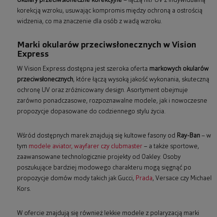
Okulary przeciwsłoneczne korekcyjne
– łączą filtr UV z indywidualną
korekcją wzroku, usuwając kompromis między ochroną a ostrością
widzenia, co ma znaczenie dla osób z wadą wzroku.
Marki okularów przeciwsłonecznych w Vision
Express
W Vision Express dostępna jest szeroka oferta
markowych okularów
przeciwsłonecznych
, które łączą wysoką jakość wykonania, skuteczną
ochronę UV oraz zróżnicowany design. Asortyment obejmuje
zarówno ponadczasowe, rozpoznawalne modele, jak i nowoczesne
propozycje dopasowane do codziennego stylu życia.
Wśród dostępnych marek znajdują się kultowe fasony od
Ray-Ban
– w
tym
modele aviator, wayfarer czy clubmaster
– a także sportowe,
zaawansowane technologicznie projekty od Oakley. Osoby
poszukujące bardziej modowego charakteru mogą sięgnąć po
propozycje domów mody takich jak Gucci,
Prada
, Versace czy Michael
Kors.
W ofercie znajdują się również lekkie modele z polaryzacją marki