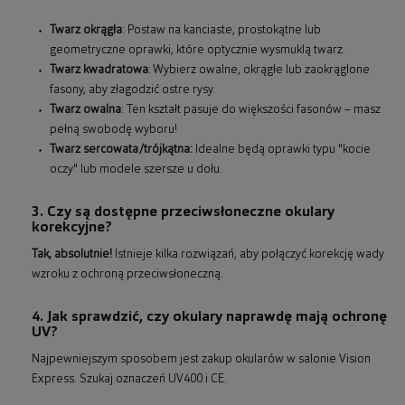
Twarz okrągła
: Postaw na kanciaste, prostokątne lub
geometryczne oprawki, które optycznie wysmuklą twarz.
Twarz kwadratowa
: Wybierz owalne, okrągłe lub zaokrąglone
fasony, aby złagodzić ostre rysy.
Twarz owalna
: Ten kształt pasuje do większości fasonów – masz
pełną swobodę wyboru!
Twarz sercowata/trójkątna:
Idealne będą oprawki typu "kocie
oczy" lub modele szersze u dołu.
3. Czy są dostępne przeciwsłoneczne okulary
korekcyjne?
Tak, absolutnie!
Istnieje kilka rozwiązań, aby połączyć korekcję wady
wzroku z ochroną przeciwsłoneczną.
4. Jak sprawdzić, czy okulary naprawdę mają ochronę
UV?
Najpewniejszym sposobem jest zakup okularów w salonie Vision
Express. Szukaj oznaczeń UV400 i CE.