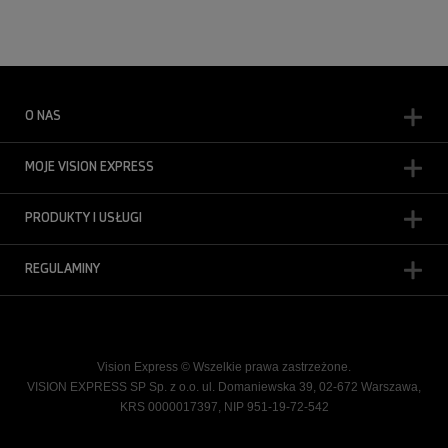
O NAS
MOJE VISION EXPRESS
PRODUKTY I USŁUGI
REGULAMINY
Vision Express © Wszelkie prawa zastrzeżone.
VISION EXPRESS SP Sp. z o.o. ul. Domaniewska 39, 02-672 Warszawa,
KRS 0000017397, NIP 951-19-72-542