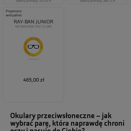
obecną promocją: 355,00 zł
obecną promocją: 288,75 zł
Przymierz
wirtualnie
RAY-BAN JUNIOR
RAY BAN 0RJ9140S 721280
465,00 zł
Okulary przeciwsłoneczne – jak
wybrać parę, która naprawdę chroni