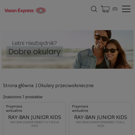
(
0
)
Strona główna
|
Okulary przeciwsłoneczne
Znaleziono
7 produktów
Przymierz
Przymierz
wirtualnie
wirtualnie
RAY-BAN JUNIOR KIDS
RAY-BAN JUNIOR KIDS
RAY-BAN JUNIOR 0RJ9071S 716246
RAY-BAN JUNIOR 0RJ9098S 71554L
KIDS
KIDS