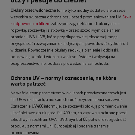
oczy i pasuje do Ciebie?
Okulary przeciwsłoneczne
to nie tylko modny dodatek, ale przede
wszystkim skuteczna ochrona oczu przed promieniowaniem UV.
Szkła
z odpowiednim filtrem
zabezpieczają delikatne struktury oka –
rogówkę, soczewkę i siatkówkę – przed szkodliwym działaniem
promieni UVA i UVB, które przy długotrwałej ekspozycji mogą
przyspieszać rozwój zmian okulistycznych i powodować dyskomfort
widzenia. Równocześnie okulary redukują olśnienie i odblaski,
poprawiają komfort widzenia w silnym świetle i wpływają na
bezpieczeństwo, np. podczas prowadzenia samochodu.
Ochrona UV – normy i oznaczenia, na które
warto patrzeć
Najważniejszym parametrem w okularach przeciwsłonecznych jest
filtr UV w okularach, a nie sam stopień przyciemnienia soczewek.
Oznaczenie
UV400
informuje, że soczewki blokują promieniowanie
ultrafioletowe do długości fali 400 nm, co zapewnia ochronę przed
szkodliwym spektrum UVA i UVB. Symbol
CE
potwierdza zgodność
produktu z normami Unii Europejskiej i badania transmisji
promieniowania