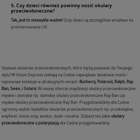
5. Czy dzieci również powinny nosić okulary
przeciwsłoneczne?
Tak, jest to niezwykle ważne!
Oczy dzieci są szczególnie wrażliwe na
promieniowanie UV.
Szukasz okularów przeciwsłonecznych, które będą pasować do Twojego
stylu? W Vision Express czekają na Ciebie największe światowe marki i
najnowsze kolekcje w atrakcyjnych cenach:
Burberry
,
Polaroid
,
Ralph
,
Ray
Ban
, Seen, i Solaris.
W naszej ofercie znajdziesz okulary przeciwsłoneczne
męskie i damskie np.
damskie okulary przeciwsłoneczne Ray Ban
czy
męskie okulary przeciwsłoneczne Ray Ban
. Przygotowaliśmy dla Ciebie
ogromny wybór kształtów okularów przeciwsłonecznych np: prostokątne,
wayfarer,
kocie oczy
, aviator, duże i owalne. Zobacz też jakie
okulary
przeciwsłoneczne z polaryzacją
dla Ciebie przygotowaliśmy.