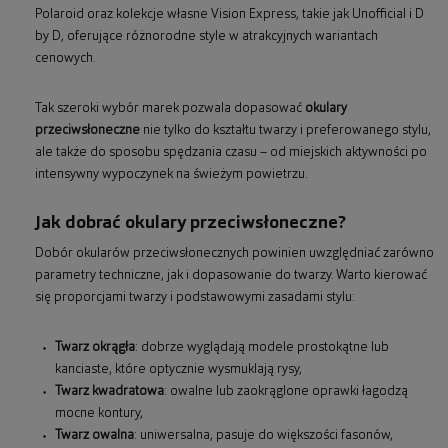
Polaroid oraz kolekcje własne Vision Express, takie jak Unofficial i D
by D, oferujące różnorodne style w atrakcyjnych wariantach
cenowych.
Tak szeroki wybór marek pozwala dopasować
okulary
przeciwsłoneczne
nie tylko do kształtu twarzy i preferowanego stylu,
ale także do sposobu spędzania czasu – od miejskich aktywności po
intensywny wypoczynek na świeżym powietrzu.
Jak dobrać okulary przeciwsłoneczne?
Dobór okularów przeciwsłonecznych powinien uwzględniać zarówno
parametry techniczne, jak i dopasowanie do twarzy. Warto kierować
się proporcjami twarzy i podstawowymi zasadami stylu:
Twarz okrągła
: dobrze wyglądają modele prostokątne lub
kanciaste, które optycznie wysmuklają rysy,
Twarz kwadratowa
: owalne lub zaokrąglone oprawki łagodzą
mocne kontury,
Twarz owalna
: uniwersalna, pasuje do większości fasonów,