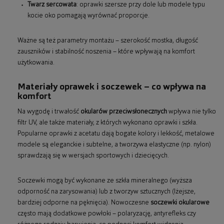
Twarz sercowata
: oprawki szersze przy dole lub modele typu
kocie oko pomagają wyrównać proporcje.
Ważne są też parametry montażu – szerokość mostka, długość
zauszników i stabilność noszenia – które wpływają na komfort
użytkowania.
Materiały oprawek i soczewek – co wpływa na
komfort
Na wygodę i trwałość
okularów przeciwsłonecznych
wpływa nie tylko
filtr UV, ale także materiały, z których wykonano oprawki i szkła.
Popularne oprawki z acetatu dają bogate kolory i lekkość, metalowe
modele są eleganckie i subtelne, a tworzywa elastyczne (np. nylon)
sprawdzają się w wersjach sportowych i dziecięcych.
Soczewki mogą być wykonane ze szkła mineralnego (wyższa
odporność na zarysowania) lub z tworzyw sztucznych (lżejsze,
bardziej odporne na pęknięcia). Nowoczesne
soczewki okularowe
często mają dodatkowe powłoki – polaryzację, antyrefleks czy