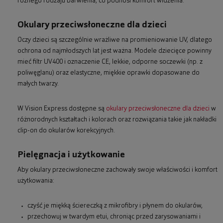
różnego rodzaju barwienia, co podnosi komfort widzenia.
Okulary przeciwsłoneczne dla dzieci
Oczy dzieci są szczególnie wrażliwe na promieniowanie UV, dlatego
ochrona od najmłodszych lat jest ważna. Modele dziecięce powinny
mieć filtr UV400 i oznaczenie CE, lekkie, odporne soczewki (np. z
poliwęglanu) oraz elastyczne, miękkie oprawki dopasowane do
małych twarzy.
W Vision Express dostępne są
okulary przeciwsłoneczne dla dzieci
w
różnorodnych kształtach i kolorach oraz rozwiązania takie jak nakładki
clip-on do okularów korekcyjnych.
Pielęgnacja i użytkowanie
Aby okulary przeciwsłoneczne zachowały swoje właściwości i komfort
użytkowania:
czyść je miękką ściereczką z mikrofibry i płynem do okularów,
przechowuj w twardym etui, chroniąc przed zarysowaniami i