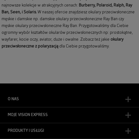
najnowsze kolekcje w atrakcyjnych cenach:
Burberry
,
Polaroid
,
Ralph
,
Ray
Ban
, Seen, i Solaris.
W naszej ofercie znajdziesz okulary przeciwsłoneczne
męskie i damskie np.
damskie okulary przeciwsłoneczne Ray Ban
czy
męskie okulary przeciwsłoneczne Ray Ban
. Przygotowaliśmy dla Ciebie
ogromny wybór kształtów okularów przeciwsłonecznych np: prostokątne,
wayfarer,
kocie oczy
, aviator, duże i owalne. Zobacz też jakie
okulary
przeciwsłoneczne z polaryzacją
dla Ciebie przygotowaliśmy.
O NAS
MOJE VISION EXPRESS
PRODUKTY I USŁUGI