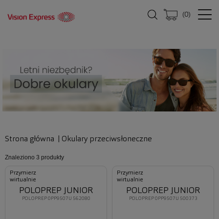
(
0
)
Strona główna
|
Okulary przeciwsłoneczne
Znaleziono
3 produkty
Przymierz
Przymierz
wirtualnie
wirtualnie
POLOPREP JUNIOR
POLOPREP JUNIOR
POLOPREP 0PP9507U 562080
POLOPREP 0PP9507U 500373