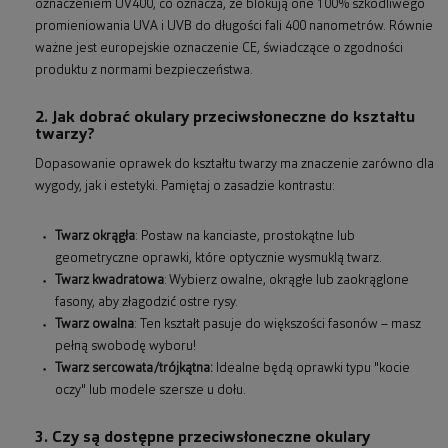
oznaczeniem UV400, co oznacza, że blokują one 100% szkodliwego
promieniowania UVA i UVB do długości fali 400 nanometrów. Równie
ważne jest europejskie oznaczenie CE, świadczące o zgodności
produktu z normami bezpieczeństwa.
2. Jak dobrać okulary przeciwsłoneczne do kształtu
twarzy?
Dopasowanie oprawek do kształtu twarzy ma znaczenie zarówno dla
wygody, jak i estetyki. Pamiętaj o zasadzie kontrastu:
Twarz okrągła
: Postaw na kanciaste, prostokątne lub
geometryczne oprawki, które optycznie wysmuklą twarz.
Twarz kwadratowa
: Wybierz owalne, okrągłe lub zaokrąglone
fasony, aby złagodzić ostre rysy.
Twarz owalna
: Ten kształt pasuje do większości fasonów – masz
pełną swobodę wyboru!
Twarz sercowata/trójkątna:
Idealne będą oprawki typu "kocie
oczy" lub modele szersze u dołu.
3. Czy są dostępne przeciwsłoneczne okulary