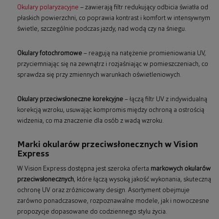
Okulary polaryzacyjne
– zawierają filtr redukujący odbicia światła od
płaskich powierzchni, co poprawia kontrast i komfort w intensywnym
świetle, szczególnie podczas jazdy, nad wodą czy na śniegu.
Okulary fotochromowe
– reagują na natężenie promieniowania UV,
przyciemniając się na zewnątrz i rozjaśniając w pomieszczeniach, co
sprawdza się przy zmiennych warunkach oświetleniowych.
Okulary przeciwsłoneczne korekcyjne
– łączą filtr UV z indywidualną
korekcją wzroku, usuwając kompromis między ochroną a ostrością
widzenia, co ma znaczenie dla osób z wadą wzroku.
Marki okularów przeciwsłonecznych w Vision
Express
W Vision Express dostępna jest szeroka oferta
markowych okularów
przeciwsłonecznych
, które łączą wysoką jakość wykonania, skuteczną
ochronę UV oraz zróżnicowany design. Asortyment obejmuje
zarówno ponadczasowe, rozpoznawalne modele, jak i nowoczesne
propozycje dopasowane do codziennego stylu życia.