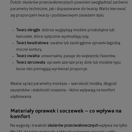
Dobór okularów przeciwsłonecznych powinien uwzględniać zarówno
parametry techniczne, jak i dopasowanie do twarzy. Warto kierować
się proporcjami twarzy i podstawowymi zasadami stylu:
Twarz okrągła
: dobrze wyglądają modele prostokątne lub
kanciaste, które optycznie wysmuklają rysy,
Twarz kwadratowa
: owalne lub zaokrąglone oprawki łagodzą
mocne kontury,
Twarz owalna
: uniwersalna, pasuje do większości fasonów,
Twarz sercowata
: oprawki szersze przy dole lub modele typu
kocie oko pomagają wyrównać proporcje.
Ważne są też parametry montażu – szerokość mostka, długość
zauszników i stabilność noszenia – które wpływają na komfort
użytkowania.
Materiały oprawek i soczewek – co wpływa na
komfort
Na wygodę i trwałość
okularów przeciwsłonecznych
wpływa nie tylko