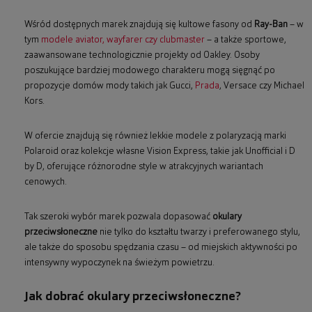
Wśród dostępnych marek znajdują się kultowe fasony od
Ray-Ban
– w
tym
modele aviator, wayfarer czy clubmaster
– a także sportowe,
zaawansowane technologicznie projekty od Oakley. Osoby
poszukujące bardziej modowego charakteru mogą sięgnąć po
propozycje domów mody takich jak Gucci,
Prada
, Versace czy Michael
Kors.
W ofercie znajdują się również lekkie modele z polaryzacją marki
Polaroid oraz kolekcje własne Vision Express, takie jak Unofficial i D
by D, oferujące różnorodne style w atrakcyjnych wariantach
cenowych.
Tak szeroki wybór marek pozwala dopasować
okulary
przeciwsłoneczne
nie tylko do kształtu twarzy i preferowanego stylu,
ale także do sposobu spędzania czasu – od miejskich aktywności po
intensywny wypoczynek na świeżym powietrzu.
Jak dobrać okulary przeciwsłoneczne?