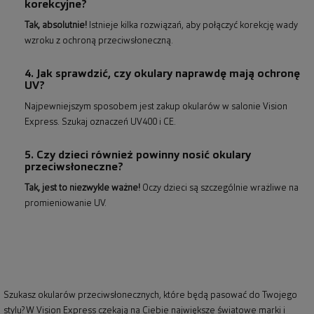
korekcyjne?
Tak, absolutnie!
Istnieje kilka rozwiązań, aby połączyć korekcję wady
wzroku z ochroną przeciwsłoneczną.
4. Jak sprawdzić, czy okulary naprawdę mają ochronę
UV?
Najpewniejszym sposobem jest zakup okularów w salonie Vision
Express. Szukaj oznaczeń UV400 i CE.
5. Czy dzieci również powinny nosić okulary
przeciwsłoneczne?
Tak, jest to niezwykle ważne!
Oczy dzieci są szczególnie wrażliwe na
promieniowanie UV.
Szukasz okularów przeciwsłonecznych, które będą pasować do Twojego
stylu? W Vision Express czekają na Ciebie największe światowe marki i