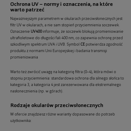
Ochrona UV – normy i oznaczenia, na które
warto patrzeć
Najważniejszym parametrem w okularach przeciwsłonecznych jest
filtr UV w okularach, a nie sam stopień przyciemnienia soczewek.
Oznaczenie
UV400
informuje, że soczewki blokują promieniowanie
ultrafioletowe do długości fali 400 nm, co zapewnia ochronę przed
szkodliwym spektrum UVA i UVB. Symbol
CE
potwierdza zgodność
produktu z normami Unii Europejskiej i badania transmisji
promieniowania
Warto też zwrócić uwagę na kategorię filtra (0–4), która mówi o
stopniu przyciemnienia: standardowa ochrona dla silnego słońca to
kategoria 3, a kategoria 4 jest zarezerwowana dla ekstremalnego
nasłonecznienia (np. w górach).
Rodzaje okularów przeciwsłonecznych
W ofercie znajdziesz różne warianty dopasowane do potrzeb
użytkownika: