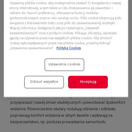
Używamy plików cookie, aby maksymalnie ułatwić Ci korzystanie z naszej
455,00 zł
strony internetowej, w tym także w celu dostosowania jej zawartości i
reklam do Twoich preferencji, oferowania funkcji mediów
społecznościowych oraz w celu analizy ruchu. Pliki cookie obejmują pliki
związane z kierowaniem treści oraz pliki do zaawansowanej analityki.
Najniższa cena z 30 dni przed
obecną promocją: 286,65 zł
Więcej informacji dostępnych jest po rozwinięciu „Ustawień
zaawansowanych” oraz z polityce cookies. Klikając Akceptuj, wyrażasz
zgodę na używanie przez nas wszystkich plików cookie. Aby zmienić
Okulary przeciwsłoneczne – jak
rodzaj wykorzystywanych przez nas plików cookie, prosimy kliknąć
„Ustawienia zaawansowane”.
Polityka Cookies
wybrać parę, która naprawdę chroni
oczy i pasuje do Ciebie?
Ustawienia cookies
Okulary przeciwsłoneczne
to nie tylko modny dodatek, ale przede
wszystkim skuteczna ochrona oczu przed promieniowaniem UV.
Szkła
Odrzuć wszystkie
Akceptuję
z odpowiednim filtrem
zabezpieczają delikatne struktury oka –
rogówkę, soczewkę i siatkówkę – przed szkodliwym działaniem
promieni UVA i UVB, które przy długotrwałej ekspozycji mogą
przyspieszać rozwój zmian okulistycznych i powodować dyskomfort
widzenia. Równocześnie okulary redukują olśnienie i odblaski,
poprawiają komfort widzenia w silnym świetle i wpływają na
bezpieczeństwo, np. podczas prowadzenia samochodu.