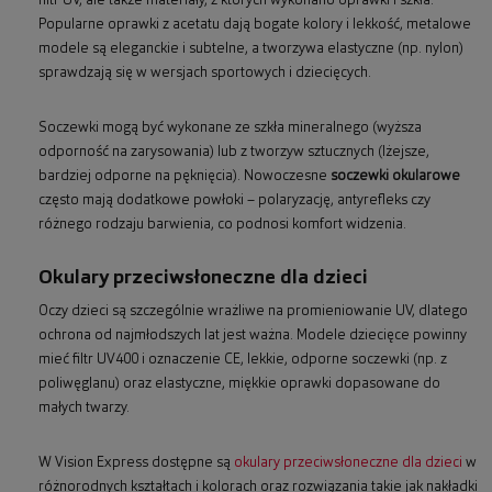
filtr UV, ale także materiały, z których wykonano oprawki i szkła.
Popularne oprawki z acetatu dają bogate kolory i lekkość, metalowe
modele są eleganckie i subtelne, a tworzywa elastyczne (np. nylon)
sprawdzają się w wersjach sportowych i dziecięcych.
Soczewki mogą być wykonane ze szkła mineralnego (wyższa
odporność na zarysowania) lub z tworzyw sztucznych (lżejsze,
bardziej odporne na pęknięcia). Nowoczesne
soczewki okularowe
często mają dodatkowe powłoki – polaryzację, antyrefleks czy
różnego rodzaju barwienia, co podnosi komfort widzenia.
Okulary przeciwsłoneczne dla dzieci
Oczy dzieci są szczególnie wrażliwe na promieniowanie UV, dlatego
ochrona od najmłodszych lat jest ważna. Modele dziecięce powinny
mieć filtr UV400 i oznaczenie CE, lekkie, odporne soczewki (np. z
poliwęglanu) oraz elastyczne, miękkie oprawki dopasowane do
małych twarzy.
W Vision Express dostępne są
okulary przeciwsłoneczne dla dzieci
w
różnorodnych kształtach i kolorach oraz rozwiązania takie jak nakładki