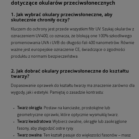
dotyczące okularów przeciwsłonecznych
1. Jak wybrać okulary przeciwsłoneczne, aby
skutecznie chroniły oczy?
Kluczem do ochrony jest przede wszystkim filtr UV. Szukaj okularów z
oznaczeniem UV400, co oznacza, że blokują one 100% szkodliwego
promieniowania UVA i UVB do długości fali 400 nanometrów. Równie
ważne jest europejskie oznaczenie CE, świadczące o zgodności
produktu z normami bezpieczeństwa.
2. Jak dobrać okulary przeciwsłoneczne do kształtu
twarzy?
Dopasowanie oprawek do kształtu twarzy ma znaczenie zarówno dla
wygody, jak i estetyki. Pamiętaj o zasadzie kontrastu:
Twarz okrągła
: Postaw na kanciaste, prostokątne lub
geometryczne oprawki, które optycznie wysmuklą twarz.
Twarz kwadratowa
: Wybierz owalne, okrągłe lub zaokrąglone
fasony, aby złagodzić ostre rysy.
Twarz owalna
: Ten kształt pasuje do większości fasonów – masz