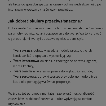
ale także do sposobu spędzania czasu – od miejskich aktywności po
intensywny wypoczynek na świeżym powietrzu.
Jak dobrać okulary przeciwsłoneczne?
Dobór okularów przeciwsłonecznych powinien uwzględniać zarówno
parametry techniczne, jak i dopasowanie do twarzy. Warto kierować
się proporcjami twarzy i podstawowymi zasadami stylu:
Twarz okrągła
: dobrze wyglądają modele prostokątne lub
kanciaste, które optycznie wysmuklają rysy,
Twarz kwadratowa
: owalne lub zaokrąglone oprawki łagodzą
mocne kontury,
Twarz owalna
: uniwersalna, pasuje do większości fasonów,
Twarz sercowata
: oprawki szersze przy dole lub modele typu
kocie oko pomagają wyrównać proporcje.
Ważne są też parametry montażu – szerokość mostka, długość
zauszników i stabilność noszenia – które wpływają na komfort
użytkowania.