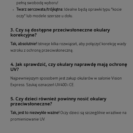
pełną swobodę wyboru!
Twarz sercowata/trójkątna:
Idealne będą oprawki typu "kocie
oczy" lub modele szersze u dołu.
3. Czy są dostępne przeciwsłoneczne okulary
korekcyjne?
Tak, absolutnie!
Istnieje kilka rozwiązań, aby połączyć korekcję wady
wzroku z ochroną przeciwsłoneczną.
4. Jak sprawdzić, czy okulary naprawdę mają ochronę
UV?
Najpewniejszym sposobem jest zakup okularów w salonie Vision
Express. Szukaj oznaczeń UV400 i CE.
5. Czy dzieci również powinny nosić okulary
przeciwsłoneczne?
Tak, jest to niezwykle ważne!
Oczy dzieci są szczególnie wrażliwe na
promieniowanie UV.