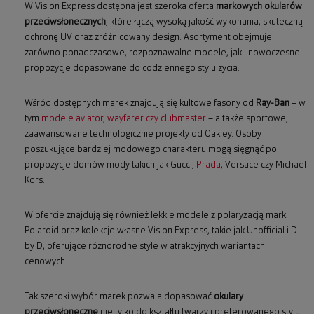
W Vision Express dostępna jest szeroka oferta
markowych okularów
przeciwsłonecznych
, które łączą wysoką jakość wykonania, skuteczną
ochronę UV oraz zróżnicowany design. Asortyment obejmuje
zarówno ponadczasowe, rozpoznawalne modele, jak i nowoczesne
propozycje dopasowane do codziennego stylu życia.
Wśród dostępnych marek znajdują się kultowe fasony od
Ray-Ban
– w
tym
modele aviator, wayfarer czy clubmaster
– a także sportowe,
zaawansowane technologicznie projekty od Oakley. Osoby
poszukujące bardziej modowego charakteru mogą sięgnąć po
propozycje domów mody takich jak Gucci,
Prada
, Versace czy Michael
Kors.
W ofercie znajdują się również lekkie modele z polaryzacją marki
Polaroid oraz kolekcje własne Vision Express, takie jak Unofficial i D
by D, oferujące różnorodne style w atrakcyjnych wariantach
cenowych.
Tak szeroki wybór marek pozwala dopasować
okulary
przeciwsłoneczne
nie tylko do kształtu twarzy i preferowanego stylu,