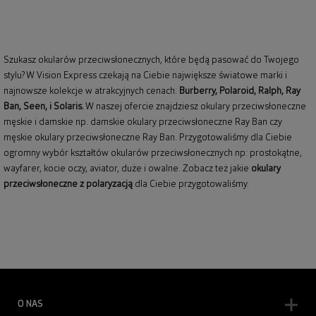
Szukasz okularów przeciwsłonecznych, które będą pasować do Twojego
stylu? W Vision Express czekają na Ciebie największe światowe marki i
najnowsze kolekcje w atrakcyjnych cenach:
Burberry
,
Polaroid
,
Ralph
,
Ray
Ban
, Seen, i Solaris.
W naszej ofercie znajdziesz okulary przeciwsłoneczne
męskie i damskie np.
damskie okulary przeciwsłoneczne Ray Ban
czy
męskie okulary przeciwsłoneczne Ray Ban
. Przygotowaliśmy dla Ciebie
ogromny wybór kształtów okularów przeciwsłonecznych np: prostokątne,
wayfarer,
kocie oczy
, aviator, duże i owalne. Zobacz też jakie
okulary
przeciwsłoneczne z polaryzacją
dla Ciebie przygotowaliśmy.
O NAS