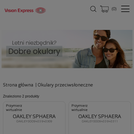
(
0
)
Strona główna
|
Okulary przeciwsłoneczne
Znaleziono
2 produkty
Przymierz
Przymierz
wirtualnie
wirtualnie
OAKLEY SPHAERA
OAKLEY SPHAERA
OAKLEY 0OO9403 940309
OAKLEY 0OO9403 940311