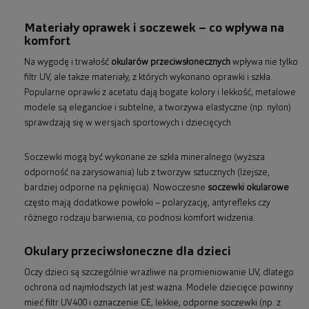
Materiały oprawek i soczewek – co wpływa na
komfort
Na wygodę i trwałość
okularów przeciwsłonecznych
wpływa nie tylko
filtr UV, ale także materiały, z których wykonano oprawki i szkła.
Popularne oprawki z acetatu dają bogate kolory i lekkość, metalowe
modele są eleganckie i subtelne, a tworzywa elastyczne (np. nylon)
sprawdzają się w wersjach sportowych i dziecięcych.
Soczewki mogą być wykonane ze szkła mineralnego (wyższa
odporność na zarysowania) lub z tworzyw sztucznych (lżejsze,
bardziej odporne na pęknięcia). Nowoczesne
soczewki okularowe
często mają dodatkowe powłoki – polaryzację, antyrefleks czy
różnego rodzaju barwienia, co podnosi komfort widzenia.
Okulary przeciwsłoneczne dla dzieci
Oczy dzieci są szczególnie wrażliwe na promieniowanie UV, dlatego
ochrona od najmłodszych lat jest ważna. Modele dziecięce powinny
mieć filtr UV400 i oznaczenie CE, lekkie, odporne soczewki (np. z