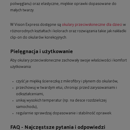
poliwęglanu) oraz elastyczne, miękkie oprawki dopasowane do
małych twarzy.
W Vision Express dostępne są
okulary przeciwsłoneczne dla dzieci
w
różnorodnych kształtach i kolorach oraz rozwiązania takie jak nakładki
clip-on do okularów korekcyjnych.
Pielęgnacja i użytkowanie
Aby okulary przeciwsłoneczne zachowały swoje właściwości i komfort
użytkowania:
czyść je miękką ściereczką z mikrofibry i płynem do okularów,
przechowuj w twardym etui, chroniąc przed zarysowaniami i
odkształceniami,
unikaj wysokich temperatur (np. na desce rozdzielczej
samochodu),
regularnie sprawdzaj dopasowanie i stabilność oprawek.
FAQ - Najczęstsze pytania i odpowiedzi