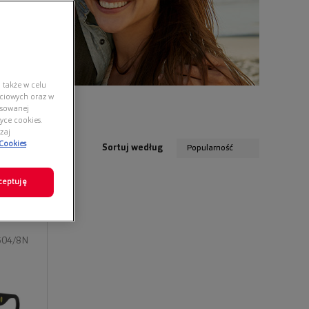
 także w celu
ściowych oraz w
nsowanej
yce cookies.
zaj
 Cookies
Sortuj według
Popularność
ceptuję
504/8N