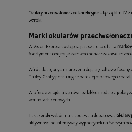
Okulary przeciwsłoneczne korekcyjne
– łączą filtr UV 
wzroku.
Marki okularów przeciwsłoneczn
W Vision Express dostępna jest szeroka oferta
markow
Asortyment obejmuje zarówno ponadczasowe, rozpozn
Wśród dostępnych marek znajdują się kultowe fasony
Oakley. Osoby poszukujące bardziej modowego charak
W ofercie znajdują się również lekkie modele z polaryza
wariantach cenowych.
Tak szeroki wybór marek pozwala dopasować
okulary
aktywności po intensywny wypoczynek na świeżym pow