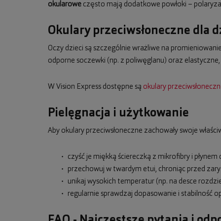
okularowe
często mają dodatkowe powłoki – polaryzacj
Okulary przeciwsłoneczne dla d
Oczy dzieci są szczególnie wrażliwe na promieniowanie 
odporne soczewki (np. z poliwęglanu) oraz elastyczne
W Vision Express dostępne są
okulary przeciwsłoneczne
Pielęgnacja i użytkowanie
Aby okulary przeciwsłoneczne zachowały swoje właściw
czyść je miękką ściereczką z mikrofibry i płynem
przechowuj w twardym etui, chroniąc przed zary
unikaj wysokich temperatur (np. na desce rozdzi
regularnie sprawdzaj dopasowanie i stabilność o
FAQ - Najczęstsze pytania i od