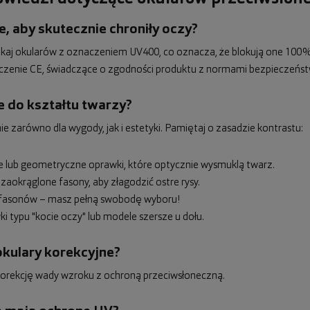
, aby skutecznie chroniły oczy?
zukaj okularów z oznaczeniem UV400, co oznacza, że blokują one 100%
czenie CE, świadczące o zgodności produktu z normami bezpieczeńst
e do kształtu twarzy?
zarówno dla wygody, jak i estetyki. Pamiętaj o zasadzie kontrastu:
ne lub geometryczne oprawki, które optycznie wysmuklą twarz.
 zaokrąglone fasony, aby złagodzić ostre rysy.
ci fasonów – masz pełną swobodę wyboru!
i typu "kocie oczy" lub modele szersze u dołu.
okulary korekcyjne?
ć korekcję wady wzroku z ochroną przeciwsłoneczną.