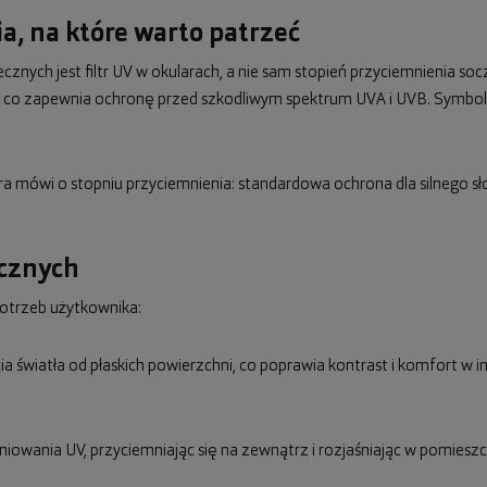
a, na które warto patrzeć
nych jest filtr UV w okularach, a nie sam stopień przyciemnienia s
nm, co zapewnia ochronę przed szkodliwym spektrum UVA i UVB. Symbo
óra mówi o stopniu przyciemnienia: standardowa ochrona dla silnego sł
ecznych
otrzeb użytkownika:
icia światła od płaskich powierzchni, co poprawia kontrast i komfort w
niowania UV, przyciemniając się na zewnątrz i rozjaśniając w pomies