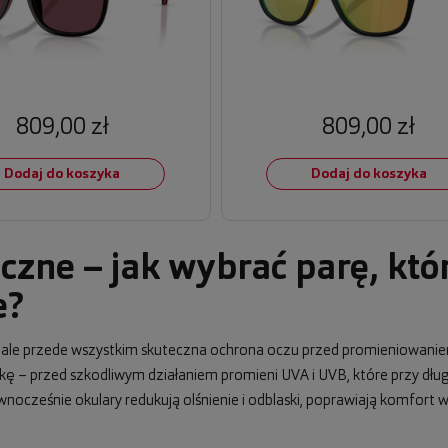
809,00 zł
809,00 zł
Dodaj do koszyka
Dodaj do koszyka
czne – jak wybrać parę, któ
e?
, ale przede wszystkim skuteczna ochrona oczu przed promieniowani
wkę – przed szkodliwym działaniem promieni UVA i UVB, które przy dł
cześnie okulary redukują olśnienie i odblaski, poprawiają komfort wi