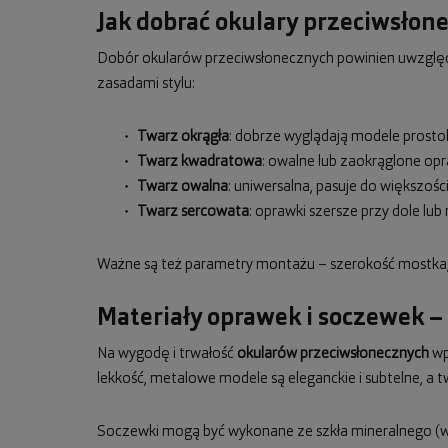
Jak dobrać okulary przeciwsłon
Dobór okularów przeciwsłonecznych powinien uwzględn
zasadami stylu:
Twarz okrągła
: dobrze wyglądają modele prostok
Twarz kwadratowa
: owalne lub zaokrąglone op
Twarz owalna
: uniwersalna, pasuje do większośc
Twarz sercowata
: oprawki szersze przy dole l
Ważne są też parametry montażu – szerokość mostka, 
Materiały oprawek i soczewek –
Na wygodę i trwałość
okularów przeciwsłonecznych
wpł
lekkość, metalowe modele są eleganckie i subtelne, a t
Soczewki mogą być wykonane ze szkła mineralnego (wy