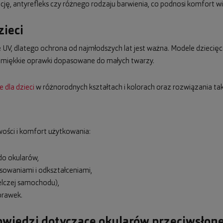
ę, antyrefleks czy różnego rodzaju barwienia, co podnosi komfort wi
zieci
UV, dlatego ochrona od najmłodszych lat jest ważna. Modele dziecięce
, miękkie oprawki dopasowane do małych twarzy.
 dla dzieci
w różnorodnych kształtach i kolorach oraz rozwiązania taki
ości i komfort użytkowania:
 do okularów,
sowaniami i odkształceniami,
elczej samochodu),
prawek.
powiedzi dotyczące okularów przeciwsłon