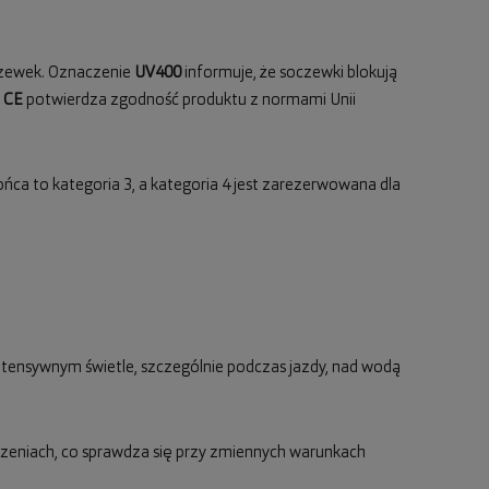
oczewek. Oznaczenie
UV400
informuje, że soczewki blokują
l
CE
potwierdza zgodność produktu z normami Unii
ońca to kategoria 3, a kategoria 4 jest zarezerwowana dla
 intensywnym świetle, szczególnie podczas jazdy, nad wodą
zczeniach, co sprawdza się przy zmiennych warunkach