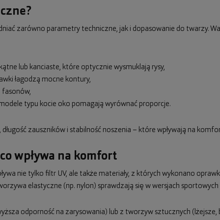
eczne?
iać zarówno parametry techniczne, jak i dopasowanie do twarzy. Wa
ątne lub kanciaste, które optycznie wysmuklają rysy,
rawki łagodzą mocne kontury,
i fasonów,
ub modele typu kocie oko pomagają wyrównać proporcje.
długość zauszników i stabilność noszenia – które wpływają na komfo
 co wpływa na komfort
ywa nie tylko filtr UV, ale także materiały, z których wykonano oprawki
worzywa elastyczne (np. nylon) sprawdzają się w wersjach sportowych i
ższa odporność na zarysowania) lub z tworzyw sztucznych (lżejsze,