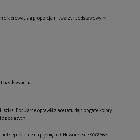
rto kierować się proporcjami twarzy i podstawowymi
rt użytkowania.
 i szkła. Popularne oprawki z acetatu dają bogate kolory i
 dziecięcych.
 bardziej odporne na pęknięcia). Nowoczesne
soczewki