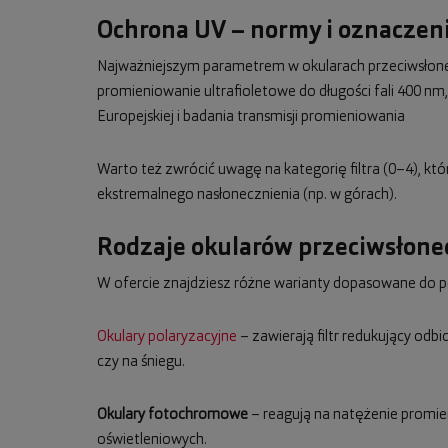
Ochrona UV – normy i oznaczeni
Najważniejszym parametrem w okularach przeciwsłonecz
promieniowanie ultrafioletowe do długości fali 400 
Europejskiej i badania transmisji promieniowania
Warto też zwrócić uwagę na kategorię filtra (0–4), kt
ekstremalnego nasłonecznienia (np. w górach).
Rodzaje okularów przeciwsłon
W ofercie znajdziesz różne warianty dopasowane do p
Okulary polaryzacyjne
– zawierają filtr redukujący odb
czy na śniegu.
Okulary fotochromowe
– reagują na natężenie promie
oświetleniowych.