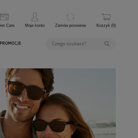
ion Care
Moje konto
Zamów ponownie
Koszyk
(
0
)
PROMOCJE