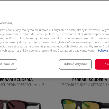
tkowniku,
ów cookie, aby maksymalnie ułatwić Ci korzystanie z naszej strony internetowej, w tym
a jej zawartości i reklam do Twoich preferencji, oferowania funkcji mediów społeczno
 ruchu. Pliki cookie obejmują pliki związane z kierowaniem treści oraz pliki do zaawa
ięcej informacji dostępnych jest po rozwinięciu „Ustawień zaawansowanych” oraz z polit
eptuj, wyrażasz zgodę na używanie przez nas wszystkich plików cookie. Aby zmienić rod
anych przez nas plików cookie, prosimy kliknąć „Ustawienia zaawansowane”.
Polityka
ia cookies
Przymierz
Odrzuć wszystkie
Ak
wirtualnie
ERRARI SCUDERIA
FERRARI SCUDERIA
 SCUDERIA 0FZ6020U 741/1E
FERRARI SCUDERIA 0FZ6028U 