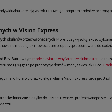
z indywidualną korekcją wzroku, usuwając kompromis między ochroną a
ych w Vision Express
ych okularów przeciwsłonecznych
, które łączą wysoką jakość wykona
awalne modele, jak i nowoczesne propozycje dopasowane do codzien
 od
Ray-Ban
– w tym
modele aviator, wayfarer czy clubmaster
– a takż
teru mogą sięgnąć po propozycje domów mody takich jak Gucci,
Prad
cją marki Polaroid oraz kolekcje własne Vision Express, takie jak Unoff
 przeciwsłoneczne
nie tylko do kształtu twarzy i preferowanego stylu,
ietrzu.