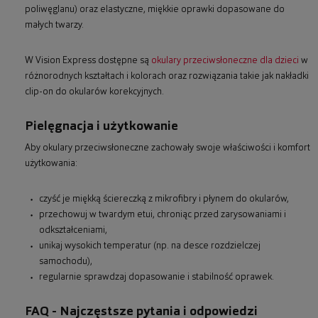
poliwęglanu) oraz elastyczne, miękkie oprawki dopasowane do
małych twarzy.
W Vision Express dostępne są
okulary przeciwsłoneczne dla dzieci
w
różnorodnych kształtach i kolorach oraz rozwiązania takie jak nakładki
clip-on do okularów korekcyjnych.
Pielęgnacja i użytkowanie
Aby okulary przeciwsłoneczne zachowały swoje właściwości i komfort
użytkowania:
czyść je miękką ściereczką z mikrofibry i płynem do okularów,
przechowuj w twardym etui, chroniąc przed zarysowaniami i
odkształceniami,
unikaj wysokich temperatur (np. na desce rozdzielczej
samochodu),
regularnie sprawdzaj dopasowanie i stabilność oprawek.
FAQ - Najczęstsze pytania i odpowiedzi