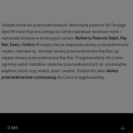
Szukasz okularów przeciwsłonecznych, które będą pasować do Twojego
stylu? W Vision Express czekają na Ciebie największe światowe marki i
najnowsze kolekcje w atrakcyjnych cenach:
Burberry
,
Polaroid
,
Ralph
,
Ray
Ban
, Seen, i Solaris.
W naszej ofercie znajdziesz okulary przeciwsłoneczne
męskie i damskie np.
damskie okulary przeciwsłoneczne Ray Ban
czy
męskie okulary przeciwsłoneczne Ray Ban
. Przygotowaliśmy dla Ciebie
ogromny wybór kształtów okularów przeciwsłonecznych np: prostokątne,
wayfarer,
kocie oczy
, aviator, duże i owalne. Zobacz też jakie
okulary
przeciwsłoneczne z polaryzacją
dla Ciebie przygotowaliśmy.
O NAS