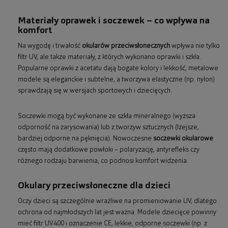
Materiały oprawek i soczewek – co wpływa na
komfort
Na wygodę i trwałość
okularów przeciwsłonecznych
wpływa nie tylko
filtr UV, ale także materiały, z których wykonano oprawki i szkła.
Popularne oprawki z acetatu dają bogate kolory i lekkość, metalowe
modele są eleganckie i subtelne, a tworzywa elastyczne (np. nylon)
sprawdzają się w wersjach sportowych i dziecięcych.
Soczewki mogą być wykonane ze szkła mineralnego (wyższa
odporność na zarysowania) lub z tworzyw sztucznych (lżejsze,
bardziej odporne na pęknięcia). Nowoczesne
soczewki okularowe
często mają dodatkowe powłoki – polaryzację, antyrefleks czy
różnego rodzaju barwienia, co podnosi komfort widzenia.
Okulary przeciwsłoneczne dla dzieci
Oczy dzieci są szczególnie wrażliwe na promieniowanie UV, dlatego
ochrona od najmłodszych lat jest ważna. Modele dziecięce powinny
mieć filtr UV400 i oznaczenie CE, lekkie, odporne soczewki (np. z