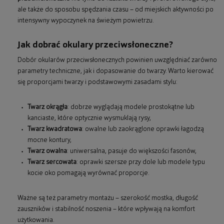
ale także do sposobu spędzania czasu – od miejskich aktywności po
intensywny wypoczynek na świeżym powietrzu.
Jak dobrać okulary przeciwsłoneczne?
Dobór okularów przeciwsłonecznych powinien uwzględniać zarówno
parametry techniczne, jak i dopasowanie do twarzy. Warto kierować
się proporcjami twarzy i podstawowymi zasadami stylu:
Twarz okrągła
: dobrze wyglądają modele prostokątne lub
kanciaste, które optycznie wysmuklają rysy,
Twarz kwadratowa
: owalne lub zaokrąglone oprawki łagodzą
mocne kontury,
Twarz owalna
: uniwersalna, pasuje do większości fasonów,
Twarz sercowata
: oprawki szersze przy dole lub modele typu
kocie oko pomagają wyrównać proporcje.
Ważne są też parametry montażu – szerokość mostka, długość
zauszników i stabilność noszenia – które wpływają na komfort
użytkowania.