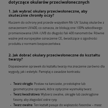
dotyczące okularów przeciwsłonecznych
1. Jak wybrać okulary przeciwsłoneczne, aby
skutecznie chroniły oczy?
Kluczem do ochrony jest przede wszystkim filtr UV. Szukaj okularów z
oznaczeniem UV400, co oznacza, że blokują one 100% szkodliwego
promieniowania UVA i UVB do długości fali 400 nanometrów. Równie
ważne jest europejskie oznaczenie CE, świadczące o zgodności
produktu z normami bezpieczeństwa.
2. Jak dobrać okulary przeciwsłoneczne do kształtu
twarzy?
Dopasowanie oprawek do kształtu twarzy ma znaczenie zarówno dla
wygody, jak i estetyki. Pamiętaj o zasadzie kontrastu:
Twarz okrągła
: Postaw na kanciaste, prostokątne lub
geometryczne oprawki, które optycznie wysmuklą twarz.
Twarz kwadratowa
: Wybierz owalne, okrągłe lub zaokrąglone
fasony, aby złagodzić ostre rysy.
Twarz owalna
: Ten kształt pasuje do większości fasonów – masz