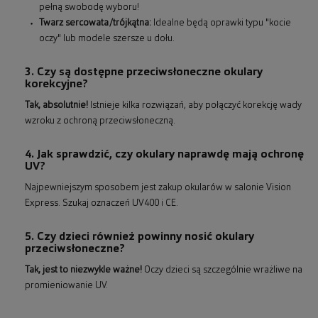
pełną swobodę wyboru!
Twarz sercowata/trójkątna:
Idealne będą oprawki typu "kocie
oczy" lub modele szersze u dołu.
3. Czy są dostępne przeciwsłoneczne okulary
korekcyjne?
Tak, absolutnie!
Istnieje kilka rozwiązań, aby połączyć korekcję wady
wzroku z ochroną przeciwsłoneczną.
4. Jak sprawdzić, czy okulary naprawdę mają ochronę
UV?
Najpewniejszym sposobem jest zakup okularów w salonie Vision
Express. Szukaj oznaczeń UV400 i CE.
5. Czy dzieci również powinny nosić okulary
przeciwsłoneczne?
Tak, jest to niezwykle ważne!
Oczy dzieci są szczególnie wrażliwe na
promieniowanie UV.