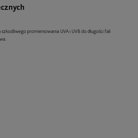
ecznych
 szkodliwego promieniowania UVA i UVB do długości fali
wa.