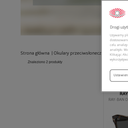
Drogi uży
Używamy plik
dostosowani
celu analizy
analityki. W
Strona główna
|
Okulary przeciwsłoneczne
Klikając Akc
wykorzystyw
Znaleziono
2 produkty
Przymierz
Ustawien
wirtualnie
RAY
RAY-BAN 0