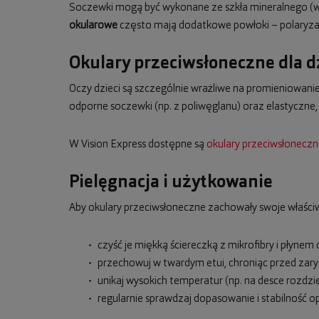
Soczewki mogą być wykonane ze szkła mineralnego (wy
okularowe
często mają dodatkowe powłoki – polaryzacj
Okulary przeciwsłoneczne dla d
Oczy dzieci są szczególnie wrażliwe na promieniowanie 
odporne soczewki (np. z poliwęglanu) oraz elastyczne
W Vision Express dostępne są
okulary przeciwsłoneczne
Pielęgnacja i użytkowanie
Aby okulary przeciwsłoneczne zachowały swoje właściw
czyść je miękką ściereczką z mikrofibry i płynem
przechowuj w twardym etui, chroniąc przed zary
unikaj wysokich temperatur (np. na desce rozdzi
regularnie sprawdzaj dopasowanie i stabilność o