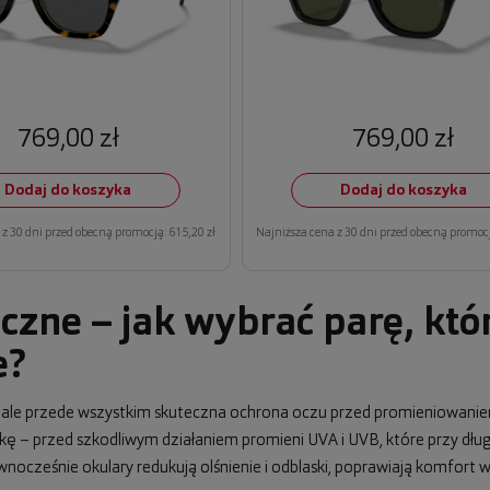
769,00 zł
769,00 zł
Dodaj do koszyka
Dodaj do koszyka
z 30 dni przed obecną promocją: 615,20 zł
Najniższa cena z 30 dni przed obecną promocj
czne – jak wybrać parę, któ
e?
, ale przede wszystkim skuteczna ochrona oczu przed promieniowani
wkę – przed szkodliwym działaniem promieni UVA i UVB, które przy dł
cześnie okulary redukują olśnienie i odblaski, poprawiają komfort wi