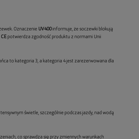
oczewek. Oznaczenie
UV400
informuje, że soczewki blokują
l
CE
potwierdza zgodność produktu z normami Unii
ońca to kategoria 3, a kategoria 4 jest zarezerwowana dla
 intensywnym świetle, szczególnie podczas jazdy, nad wodą
zczeniach, co sprawdza się przy zmiennych warunkach