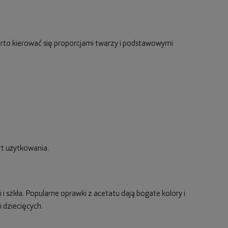
rto kierować się proporcjami twarzy i podstawowymi
rt użytkowania.
 i szkła. Popularne oprawki z acetatu dają bogate kolory i
 dziecięcych.