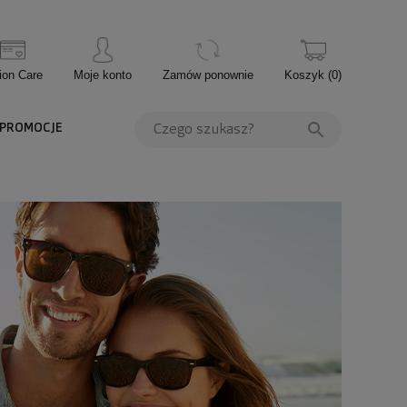
ion Care
Moje konto
Zamów ponownie
Koszyk
(
0
)
PROMOCJE