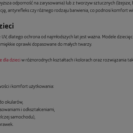
ższa odporność na zarysowania) lub z tworzyw sztucznych (lżejsze,
ę, antyrefleks czy różnego rodzaju barwienia, co podnosi komfort wi
zieci
UV, dlatego ochrona od najmłodszych lat jest ważna. Modele dziecięce
, miękkie oprawki dopasowane do małych twarzy.
 dla dzieci
w różnorodnych kształtach i kolorach oraz rozwiązania taki
ości i komfort użytkowania:
 do okularów,
sowaniami i odkształceniami,
elczej samochodu),
prawek.