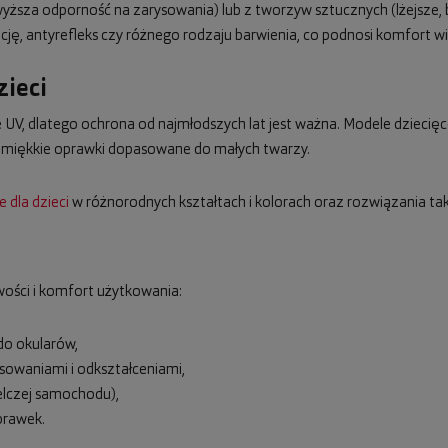
ższa odporność na zarysowania) lub z tworzyw sztucznych (lżejsze,
ę, antyrefleks czy różnego rodzaju barwienia, co podnosi komfort wi
zieci
UV, dlatego ochrona od najmłodszych lat jest ważna. Modele dziecięce
, miękkie oprawki dopasowane do małych twarzy.
 dla dzieci
w różnorodnych kształtach i kolorach oraz rozwiązania taki
ości i komfort użytkowania:
 do okularów,
sowaniami i odkształceniami,
elczej samochodu),
prawek.