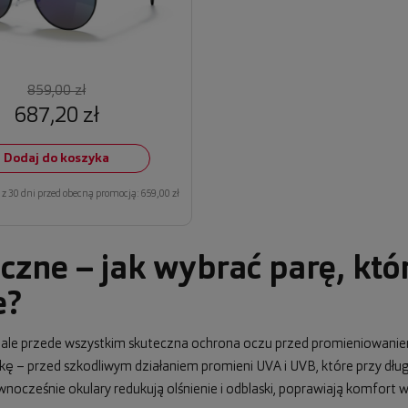
859,00 zł
687,20 zł
Dodaj do koszyka
z 30 dni przed obecną promocją: 659,00 zł
czne – jak wybrać parę, któ
e?
, ale przede wszystkim skuteczna ochrona oczu przed promieniowani
wkę – przed szkodliwym działaniem promieni UVA i UVB, które przy dł
cześnie okulary redukują olśnienie i odblaski, poprawiają komfort wi