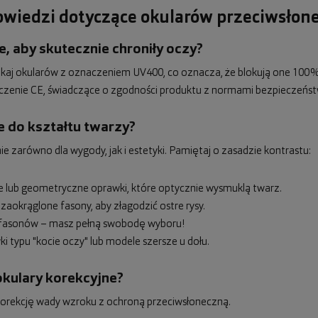
powiedzi dotyczące okularów przeciwsłon
, aby skutecznie chroniły oczy?
zukaj okularów z oznaczeniem UV400, co oznacza, że blokują one 100%
czenie CE, świadczące o zgodności produktu z normami bezpieczeńst
e do kształtu twarzy?
zarówno dla wygody, jak i estetyki. Pamiętaj o zasadzie kontrastu:
ne lub geometryczne oprawki, które optycznie wysmuklą twarz.
 zaokrąglone fasony, aby złagodzić ostre rysy.
ci fasonów – masz pełną swobodę wyboru!
i typu "kocie oczy" lub modele szersze u dołu.
okulary korekcyjne?
ć korekcję wady wzroku z ochroną przeciwsłoneczną.