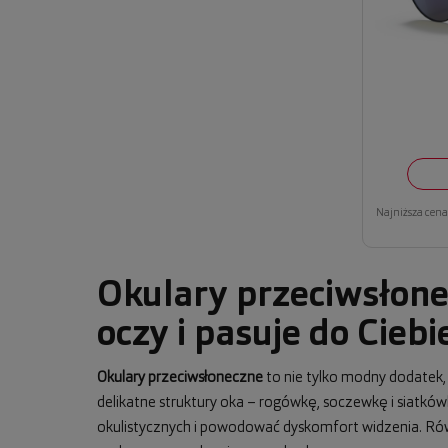
Najniższa cena 
Okulary przeciwsłone
oczy i pasuje do Ciebi
Okulary przeciwsłoneczne
to nie tylko modny dodatek
delikatne struktury oka – rogówkę, soczewkę i siatkó
okulistycznych i powodować dyskomfort widzenia. Równo