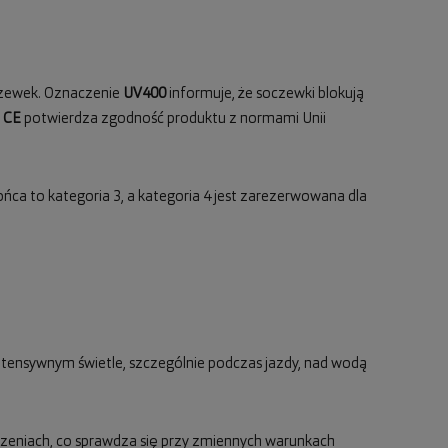
oczewek. Oznaczenie
UV400
informuje, że soczewki blokują
l
CE
potwierdza zgodność produktu z normami Unii
ońca to kategoria 3, a kategoria 4 jest zarezerwowana dla
 intensywnym świetle, szczególnie podczas jazdy, nad wodą
zczeniach, co sprawdza się przy zmiennych warunkach