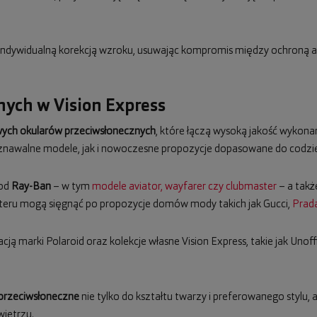
z indywidualną korekcją wzroku, usuwając kompromis między ochroną a
ych w Vision Express
ych okularów przeciwsłonecznych
, które łączą wysoką jakość wykona
awalne modele, jak i nowoczesne propozycje dopasowane do codzien
 od
Ray-Ban
– w tym
modele aviator, wayfarer czy clubmaster
– a takż
teru mogą sięgnąć po propozycje domów mody takich jak Gucci,
Prad
cją marki Polaroid oraz kolekcje własne Vision Express, takie jak Unoff
 przeciwsłoneczne
nie tylko do kształtu twarzy i preferowanego stylu,
ietrzu.