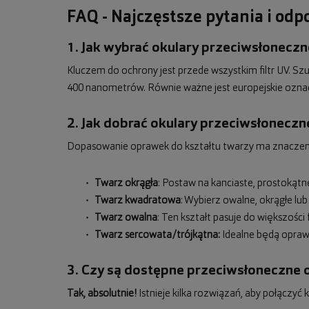
FAQ - Najczęstsze pytania i od
1. Jak wybrać okulary przeciwsłoneczne
Kluczem do ochrony jest przede wszystkim filtr UV. S
400 nanometrów. Równie ważne jest europejskie ozna
2. Jak dobrać okulary przeciwsłoneczn
Dopasowanie oprawek do kształtu twarzy ma znaczenie 
Twarz okrągła
: Postaw na kanciaste, prostokąt
Twarz kwadratowa
: Wybierz owalne, okrągłe lub
Twarz owalna
: Ten kształt pasuje do większoś
Twarz sercowata/trójkątna:
Idealne będą oprawk
3. Czy są dostępne przeciwsłoneczne 
Tak, absolutnie!
Istnieje kilka rozwiązań, aby połączy