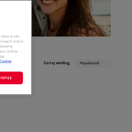
 także w celu
ściowych oraz w
nsowanej
yce cookies.
zaj
 Cookies
Sortuj według
Popularność
ceptuję