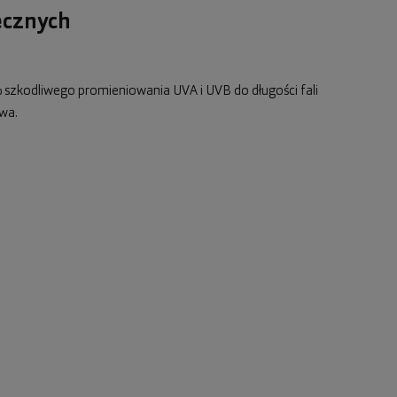
ecznych
 szkodliwego promieniowania UVA i UVB do długości fali
wa.