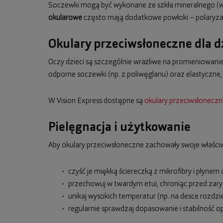
Soczewki mogą być wykonane ze szkła mineralnego (wy
okularowe
często mają dodatkowe powłoki – polaryzacj
Okulary przeciwsłoneczne dla d
Oczy dzieci są szczególnie wrażliwe na promieniowanie 
odporne soczewki (np. z poliwęglanu) oraz elastyczne
W Vision Express dostępne są
okulary przeciwsłoneczne
Pielęgnacja i użytkowanie
Aby okulary przeciwsłoneczne zachowały swoje właściw
czyść je miękką ściereczką z mikrofibry i płynem
przechowuj w twardym etui, chroniąc przed zary
unikaj wysokich temperatur (np. na desce rozdzi
regularnie sprawdzaj dopasowanie i stabilność o