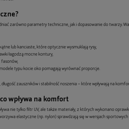
eczne?
iać zarówno parametry techniczne, jak i dopasowanie do twarzy. Wa
ątne lub kanciaste, które optycznie wysmuklają rysy,
rawki łagodzą mocne kontury,
i fasonów,
ub modele typu kocie oko pomagają wyrównać proporcje.
długość zauszników i stabilność noszenia – które wpływają na komfo
 co wpływa na komfort
ywa nie tylko filtr UV, ale także materiały, z których wykonano oprawki
worzywa elastyczne (np. nylon) sprawdzają się w wersjach sportowych i