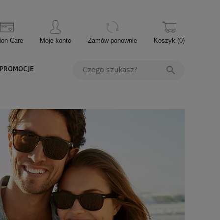
ion Care
Moje konto
Zamów ponownie
Koszyk
(
0
)
PROMOCJE