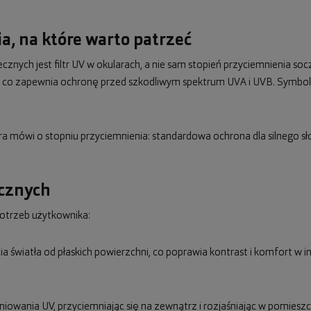
a, na które warto patrzeć
nych jest filtr UV w okularach, a nie sam stopień przyciemnienia s
nm, co zapewnia ochronę przed szkodliwym spektrum UVA i UVB. Symbo
óra mówi o stopniu przyciemnienia: standardowa ochrona dla silnego sł
ecznych
otrzeb użytkownika:
icia światła od płaskich powierzchni, co poprawia kontrast i komfort w
niowania UV, przyciemniając się na zewnątrz i rozjaśniając w pomies