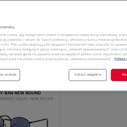
tkowniku,
ów cookie, aby maksymalnie ułatwić Ci korzystanie z naszej strony internetowej, w tym
a jej zawartości i reklam do Twoich preferencji, oferowania funkcji mediów społeczno
 ruchu. Pliki cookie obejmują pliki związane z kierowaniem treści oraz pliki do zaawa
ięcej informacji dostępnych jest po rozwinięciu „Ustawień zaawansowanych” oraz z polit
eptuj, wyrażasz zgodę na używanie przez nas wszystkich plików cookie. Aby zmienić rod
anych przez nas plików cookie, prosimy kliknąć „Ustawienia zaawansowane”.
Polityka
ia cookies
Odrzuć wszystkie
Ak
AY-BAN NEW ROUND
0RB3637 002/G1 NEW ROUND