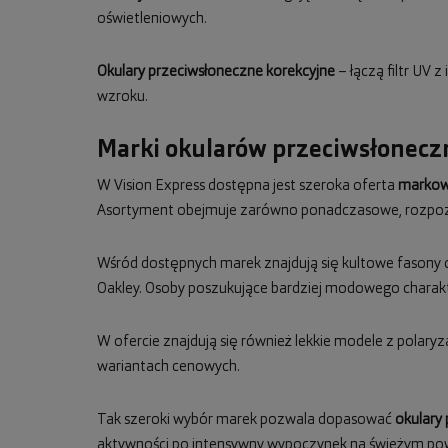
oświetleniowych.
Okulary przeciwsłoneczne korekcyjne
– łączą filtr UV 
wzroku.
Marki okularów przeciwsłoneczn
W Vision Express dostępna jest szeroka oferta
markow
Asortyment obejmuje zarówno ponadczasowe, rozpozn
Wśród dostępnych marek znajdują się kultowe fasony
Oakley. Osoby poszukujące bardziej modowego charak
W ofercie znajdują się również lekkie modele z polaryza
wariantach cenowych.
Tak szeroki wybór marek pozwala dopasować
okulary
aktywności po intensywny wypoczynek na świeżym pow