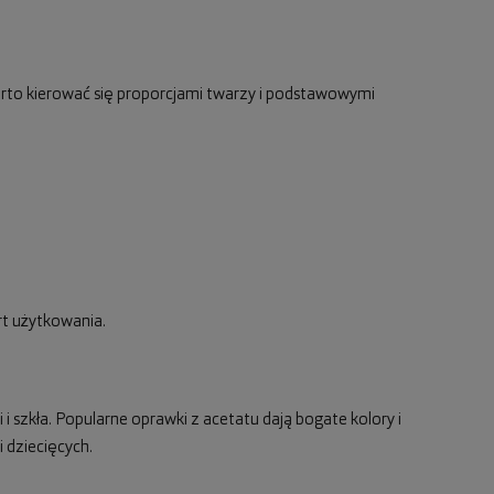
rto kierować się proporcjami twarzy i podstawowymi
rt użytkowania.
 i szkła. Popularne oprawki z acetatu dają bogate kolory i
 dziecięcych.