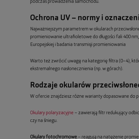
podczas prowadzenia samochodu.
Ochrona UV – normy i oznaczeni
Najważniejszym parametrem w okularach przeciwsłonecz
promieniowanie ultrafioletowe do długości fali 400 
Europejskiej i badania transmisji promieniowania
Warto też zwrócić uwagę na kategorię filtra (0–4), kt
ekstremalnego nasłonecznienia (np. w górach).
Rodzaje okularów przeciwsłon
W ofercie znajdziesz różne warianty dopasowane do p
Okulary polaryzacyjne
– zawierają filtr redukujący odb
czy na śniegu.
Okulary fotochromowe
– reagują na natężenie promie