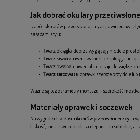
Jak dobrać okulary przeciwsłon
Dobór okularów przeciwsłonecznych powinien uwzględn
zasadami stylu:
Twarz okrągła
: dobrze wyglądają modele prostok
Twarz kwadratowa
: owalne lub zaokrąglone op
Twarz owalna
: uniwersalna, pasuje do większośc
Twarz sercowata
: oprawki szersze przy dole l
Ważne są też parametry montażu – szerokość mostka, 
Materiały oprawek i soczewek –
Na wygodę i trwałość
okularów przeciwsłonecznych
wpł
lekkość, metalowe modele są eleganckie i subtelne, a t