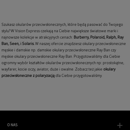
Szukasz okularów przeciwsłonecznych, które będą pasować do Twojego
stylu? W Vision Express czekają na Ciebie największe światowe marki i
najnowsze kolekcje w atrakcyjnych cenach:
Burberry
,
Polaroid
,
Ralph
,
Ray
Ban
, Seen, i Solaris.
W naszej ofercie znajdziesz okulary przeciwsłoneczne
męskie i damskie np.
damskie okulary przeciwsłoneczne Ray Ban
czy
męskie okulary przeciwsłoneczne Ray Ban
. Przygotowaliśmy dla Ciebie
ogromny wybór kształtów okularów przeciwsłonecznych np: prostokątne,
wayfarer,
kocie oczy
, aviator, duże i owalne. Zobacz też jakie
okulary
przeciwsłoneczne z polaryzacją
dla Ciebie przygotowaliśmy.
O NAS