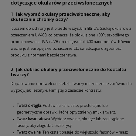
dotyczące okularów przeciwsłonecznych
1. Jak wybrać okulary przeciwsłoneczne, aby
skutecznie chroniły oczy?
Kluczem do ochrony jest przede wszystkim filtr UV. Szukaj okularów z
oznaczeniem UV400, co oznacza, że blokują one 100% szkodliwego
promieniowania UVA i UVB do długości fali 400 nanometrów. Równie
ważne jest europejskie oznaczenie CE, świadczące o zgodności
produktu z normami bezpieczeństwa.
2. Jak dobrać okulary przeciwsłoneczne do kształtu
twarzy?
Dopasowanie oprawek do kształtu twarzy ma znaczenie zarówno dla
wygody, jak i estetyki. Pamiętaj o zasadzie kontrastu:
Twarz okrągła
: Postaw na kanciaste, prostokątne lub
geometryczne oprawki, które optycznie wysmuklą twarz.
Twarz kwadratowa
: Wybierz owalne, okrągłe lub zaokrąglone
fasony, aby złagodzić ostre rysy.
Twarz owalna
: Ten kształt pasuje do większości fasonów – masz