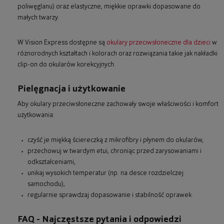
poliwęglanu) oraz elastyczne, miękkie oprawki dopasowane do
małych twarzy.
W Vision Express dostępne są
okulary przeciwsłoneczne dla dzieci
w
różnorodnych kształtach i kolorach oraz rozwiązania takie jak nakładki
clip-on do okularów korekcyjnych.
Pielęgnacja i użytkowanie
Aby okulary przeciwsłoneczne zachowały swoje właściwości i komfort
użytkowania:
czyść je miękką ściereczką z mikrofibry i płynem do okularów,
przechowuj w twardym etui, chroniąc przed zarysowaniami i
odkształceniami,
unikaj wysokich temperatur (np. na desce rozdzielczej
samochodu),
regularnie sprawdzaj dopasowanie i stabilność oprawek.
FAQ - Najczęstsze pytania i odpowiedzi