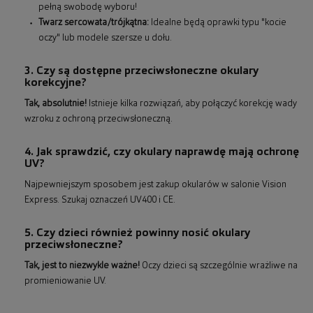
pełną swobodę wyboru!
Twarz sercowata/trójkątna:
Idealne będą oprawki typu "kocie
oczy" lub modele szersze u dołu.
3. Czy są dostępne przeciwsłoneczne okulary
korekcyjne?
Tak, absolutnie!
Istnieje kilka rozwiązań, aby połączyć korekcję wady
wzroku z ochroną przeciwsłoneczną.
4. Jak sprawdzić, czy okulary naprawdę mają ochronę
UV?
Najpewniejszym sposobem jest zakup okularów w salonie Vision
Express. Szukaj oznaczeń UV400 i CE.
5. Czy dzieci również powinny nosić okulary
przeciwsłoneczne?
Tak, jest to niezwykle ważne!
Oczy dzieci są szczególnie wrażliwe na
promieniowanie UV.