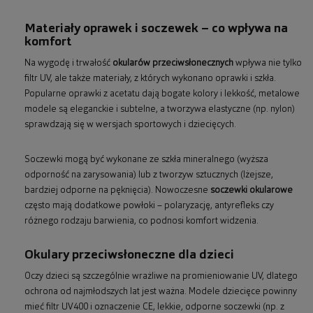
Materiały oprawek i soczewek – co wpływa na
komfort
Na wygodę i trwałość
okularów przeciwsłonecznych
wpływa nie tylko
filtr UV, ale także materiały, z których wykonano oprawki i szkła.
Popularne oprawki z acetatu dają bogate kolory i lekkość, metalowe
modele są eleganckie i subtelne, a tworzywa elastyczne (np. nylon)
sprawdzają się w wersjach sportowych i dziecięcych.
Soczewki mogą być wykonane ze szkła mineralnego (wyższa
odporność na zarysowania) lub z tworzyw sztucznych (lżejsze,
bardziej odporne na pęknięcia). Nowoczesne
soczewki okularowe
często mają dodatkowe powłoki – polaryzację, antyrefleks czy
różnego rodzaju barwienia, co podnosi komfort widzenia.
Okulary przeciwsłoneczne dla dzieci
Oczy dzieci są szczególnie wrażliwe na promieniowanie UV, dlatego
ochrona od najmłodszych lat jest ważna. Modele dziecięce powinny
mieć filtr UV400 i oznaczenie CE, lekkie, odporne soczewki (np. z