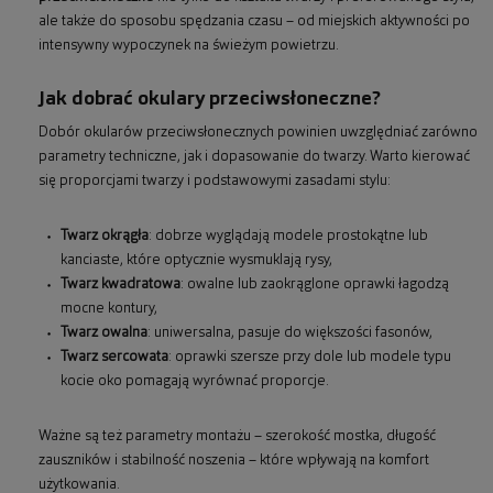
ale także do sposobu spędzania czasu – od miejskich aktywności po
intensywny wypoczynek na świeżym powietrzu.
Jak dobrać okulary przeciwsłoneczne?
Dobór okularów przeciwsłonecznych powinien uwzględniać zarówno
parametry techniczne, jak i dopasowanie do twarzy. Warto kierować
się proporcjami twarzy i podstawowymi zasadami stylu:
Twarz okrągła
: dobrze wyglądają modele prostokątne lub
kanciaste, które optycznie wysmuklają rysy,
Twarz kwadratowa
: owalne lub zaokrąglone oprawki łagodzą
mocne kontury,
Twarz owalna
: uniwersalna, pasuje do większości fasonów,
Twarz sercowata
: oprawki szersze przy dole lub modele typu
kocie oko pomagają wyrównać proporcje.
Ważne są też parametry montażu – szerokość mostka, długość
zauszników i stabilność noszenia – które wpływają na komfort
użytkowania.