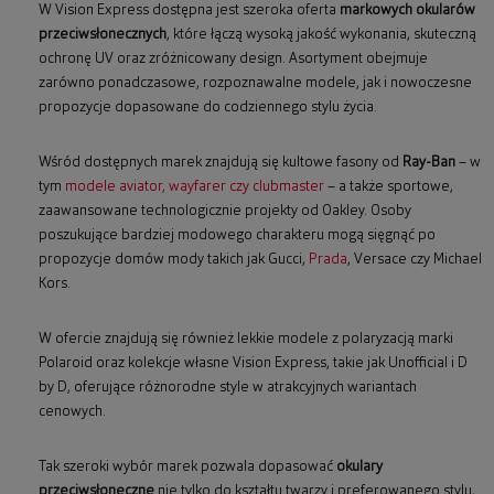
W Vision Express dostępna jest szeroka oferta
markowych okularów
przeciwsłonecznych
, które łączą wysoką jakość wykonania, skuteczną
ochronę UV oraz zróżnicowany design. Asortyment obejmuje
zarówno ponadczasowe, rozpoznawalne modele, jak i nowoczesne
propozycje dopasowane do codziennego stylu życia.
Wśród dostępnych marek znajdują się kultowe fasony od
Ray-Ban
– w
tym
modele aviator, wayfarer czy clubmaster
– a także sportowe,
zaawansowane technologicznie projekty od Oakley. Osoby
poszukujące bardziej modowego charakteru mogą sięgnąć po
propozycje domów mody takich jak Gucci,
Prada
, Versace czy Michael
Kors.
W ofercie znajdują się również lekkie modele z polaryzacją marki
Polaroid oraz kolekcje własne Vision Express, takie jak Unofficial i D
by D, oferujące różnorodne style w atrakcyjnych wariantach
cenowych.
Tak szeroki wybór marek pozwala dopasować
okulary
przeciwsłoneczne
nie tylko do kształtu twarzy i preferowanego stylu,