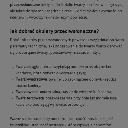
przeciwsłoneczne
nie tylko do kształtu twarzy i preferowanego stylu,
ale także do sposobu spędzania czasu – od miejskich aktywności po
intensywny wypoczynek na świeżym powietrzu.
Jak dobrać okulary przeciwsłoneczne?
Dobór okularów przeciwsłonecznych powinien uwzględniać zarówno
parametry techniczne, jak i dopasowanie do twarzy. Warto kierować
się proporcjami twarzy i podstawowymi zasadami stylu:
Twarz okrągła
: dobrze wyglądają modele prostokątne lub
kanciaste, które optycznie wysmuklają rysy,
Twarz kwadratowa
: owalne lub zaokrąglone oprawki łagodzą
mocne kontury,
Twarz owalna
: uniwersalna, pasuje do większości fasonów,
Twarz sercowata
: oprawki szersze przy dole lub modele typu
kocie oko pomagają wyrównać proporcje.
Ważne są też parametry montażu – szerokość mostka, długość
zauszników i stabilność noszenia – które wpływają na komfort