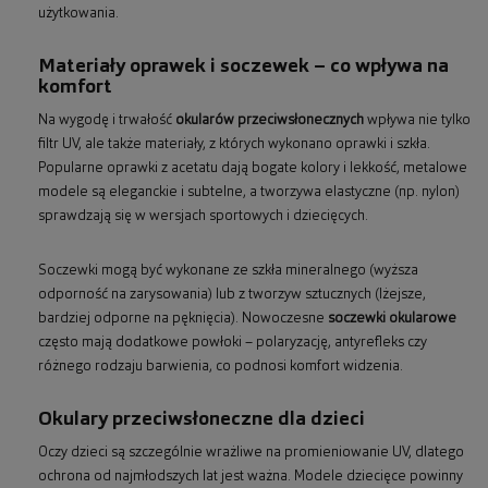
użytkowania.
Materiały oprawek i soczewek – co wpływa na
komfort
Na wygodę i trwałość
okularów przeciwsłonecznych
wpływa nie tylko
filtr UV, ale także materiały, z których wykonano oprawki i szkła.
Popularne oprawki z acetatu dają bogate kolory i lekkość, metalowe
modele są eleganckie i subtelne, a tworzywa elastyczne (np. nylon)
sprawdzają się w wersjach sportowych i dziecięcych.
Soczewki mogą być wykonane ze szkła mineralnego (wyższa
odporność na zarysowania) lub z tworzyw sztucznych (lżejsze,
bardziej odporne na pęknięcia). Nowoczesne
soczewki okularowe
często mają dodatkowe powłoki – polaryzację, antyrefleks czy
różnego rodzaju barwienia, co podnosi komfort widzenia.
Okulary przeciwsłoneczne dla dzieci
Oczy dzieci są szczególnie wrażliwe na promieniowanie UV, dlatego
ochrona od najmłodszych lat jest ważna. Modele dziecięce powinny