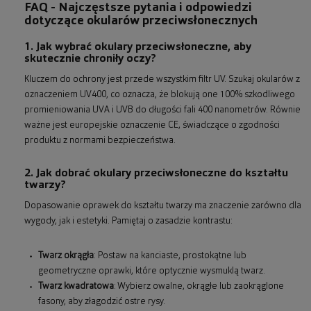
FAQ - Najczęstsze pytania i odpowiedzi
dotyczące okularów przeciwsłonecznych
1. Jak wybrać okulary przeciwsłoneczne, aby
skutecznie chroniły oczy?
Kluczem do ochrony jest przede wszystkim filtr UV. Szukaj okularów z
oznaczeniem UV400, co oznacza, że blokują one 100% szkodliwego
promieniowania UVA i UVB do długości fali 400 nanometrów. Równie
ważne jest europejskie oznaczenie CE, świadczące o zgodności
produktu z normami bezpieczeństwa.
2. Jak dobrać okulary przeciwsłoneczne do kształtu
twarzy?
Dopasowanie oprawek do kształtu twarzy ma znaczenie zarówno dla
wygody, jak i estetyki. Pamiętaj o zasadzie kontrastu:
Twarz okrągła
: Postaw na kanciaste, prostokątne lub
geometryczne oprawki, które optycznie wysmuklą twarz.
Twarz kwadratowa
: Wybierz owalne, okrągłe lub zaokrąglone
fasony, aby złagodzić ostre rysy.