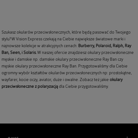
Szukasz okularów przeciwsłonecznych, które będą pasować do Twojego
stylu? W Vision Express czekają na Ciebie największe światowe marki i
najnowsze kolekcje w atrakcyjnych cenach:
Burberry
,
Polaroid
,
Ralph
,
Ray
Ban
, Seen, i Solaris.
W naszej ofercie znajdziesz okulary przeciwsłoneczne
męskie i damskie np.
damskie okulary przeciwsłoneczne Ray Ban
czy
męskie okulary przeciwsłoneczne Ray Ban
. Przygotowaliśmy dla Ciebie
ogromny wybór kształtów okularów przeciwsłonecznych np: prostokątne,
wayfarer,
kocie oczy
, aviator, duże i owalne. Zobacz też jakie
okulary
przeciwsłoneczne z polaryzacją
dla Ciebie przygotowaliśmy.