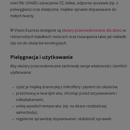
mieć filtr UV400 i oznaczenie CE, lekkie, odporne soczewki (np. z
poliwęglanu) oraz elastyczne, miękkie oprawki dopasowane do
małych twarzy.
W Vision Express dostępne są
okulary przeciwsłoneczne dla dzieci
w
różnorodnych kształtach i kolorach oraz rozwiązania takie jak nakładki
clip-on do okularów korekcyjnych.
Pielęgnacja i użytkowanie
Aby okulary przeciwsłoneczne zachowały swoje właściwości i komfort
użytkowania:
czyść je miękką ściereczką z mikrofibry i płynem do okularów,
przechowuj w twardym etui, chroniąc przed zarysowaniami i
odkształceniami,
unikaj wysokich temperatur (np. na desce rozdzielczej
samochodu),
regularnie sprawdzaj dopasowanie i stabilność oprawek.