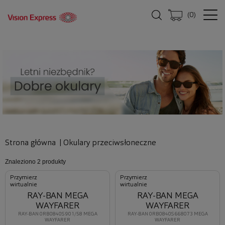
(
0
)
Strona główna
|
Okulary przeciwsłoneczne
Znaleziono
2 produkty
Przymierz
Przymierz
wirtualnie
wirtualnie
RAY-BAN MEGA
RAY-BAN MEGA
WAYFARER
WAYFARER
RAY-BAN 0RB0840S 901/58 MEGA
RAY-BAN 0RB0840S 668073 MEGA
WAYFARER
WAYFARER