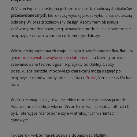
W Vision Express dostępna jest szeroka oferta
markowych okularów
przeciwsłonecznych
, które łączą wysoką jakość wykonania, skuteczną
ochronę UV oraz zróżnicowany design. Asortyment obejmuje
zarówno ponadczasowe, rozpoznawalne modele, jak i nowoczesne
propozycje dopasowane do codziennego stylu życia.
Wśród dostępnych marek znajdują się kultowe fasony od
Ray-Ban
– w
tym
modele aviator, wayfarer czy clubmaster
– a także sportowe,
zaawansowane technologicznie projekty od Oakley. Osoby
poszukujące bardziej modowego charakteru mogą sięgnąć po
propozycje domów mody takich jak Gucci,
Prada
, Versace czy Michael
Kors.
W ofercie znajdują się również lekkie modele z polaryzacją marki
Polaroid oraz kolekcje własne Vision Express, takie jak Unofficial i D
by D, oferujące różnorodne style w atrakcyjnych wariantach
cenowych.
Tak szeroki wybór marek pozwala dopasować
okulary