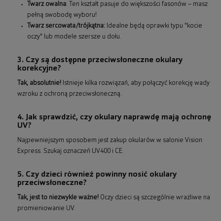
Twarz owalna
: Ten kształt pasuje do większości fasonów – masz
pełną swobodę wyboru!
Twarz sercowata/trójkątna:
Idealne będą oprawki typu "kocie
oczy" lub modele szersze u dołu.
3. Czy są dostępne przeciwsłoneczne okulary
korekcyjne?
Tak, absolutnie!
Istnieje kilka rozwiązań, aby połączyć korekcję wady
wzroku z ochroną przeciwsłoneczną.
4. Jak sprawdzić, czy okulary naprawdę mają ochronę
UV?
Najpewniejszym sposobem jest zakup okularów w salonie Vision
Express. Szukaj oznaczeń UV400 i CE.
5. Czy dzieci również powinny nosić okulary
przeciwsłoneczne?
Tak, jest to niezwykle ważne!
Oczy dzieci są szczególnie wrażliwe na
promieniowanie UV.