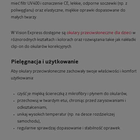
mieć filtr UV400 i oznaczenie CE, lekkie, odporne soczewki (np. z
poliwęglanu) oraz elastyczne, miękkie oprawki dopasowane do
małych twarzy.
W Vision Express dostępne są
okulary przeciwsłoneczne dla dzieci
w
różnorodnych kształtach i kolorach oraz rozwiązania takie jak nakładki
clip-on do okularów korekcyjnych.
Pielęgnacja i użytkowanie
Aby okulary przeciwsłoneczne zachowały swoje właściwości i komfort
użytkowania:
czyść je miękką ściereczką z mikrofibry i płynem do okularów,
przechowuj w twardym etui, chroniąc przed zarysowaniami i
odkształceniami,
unikaj wysokich temperatur (np. na desce rozdzielczej
samochodu),
regularnie sprawdzaj dopasowanie i stabilność oprawek.