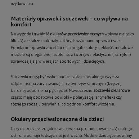
użytkowania.
Materiały oprawek i soczewek – co wpływa na
komfort
Na wygodę i trwałość
okularów przeciwsłonecznych
wpływa nie tylko
filtr UV, ale także materiały, z których wykonano oprawki i szkła.
Popularne oprawki z acetatu dają bogate kolory i lekkość, metalowe
modele są eleganckie i subtelne, a tworzywa elastyczne (np. nylon)
sprawdzają się w wersjach sportowych i dziecięcych.
Soczewki mogą być wykonane ze szkła mineralnego (wyższa
odporność na zarysowania) lub z tworzyw sztucznych (lżejsze,
bardziej odporne na pęknięcia). Nowoczesne
soczewki okularowe
często mają dodatkowe powłoki – polaryzację, antyrefleks czy
różnego rodzaju barwienia, co podnosi komfort widzenia.
Okulary przeciwsłoneczne dla dzieci
Oczy dzieci są szczególnie wrażliwe na promieniowanie UV, dlatego
ochrona od najmłodszych lat jest ważna. Modele dziecięce powinny