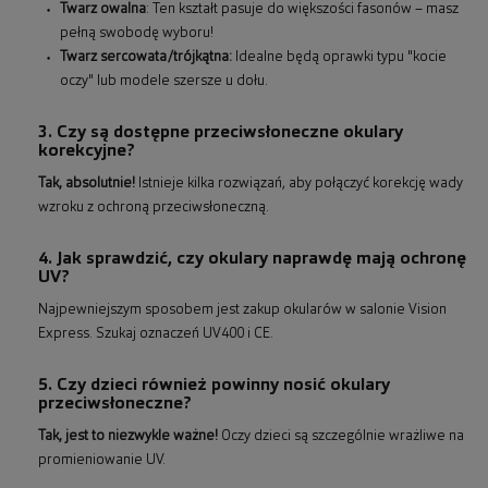
Twarz owalna
: Ten kształt pasuje do większości fasonów – masz
pełną swobodę wyboru!
Twarz sercowata/trójkątna:
Idealne będą oprawki typu "kocie
oczy" lub modele szersze u dołu.
3. Czy są dostępne przeciwsłoneczne okulary
korekcyjne?
Tak, absolutnie!
Istnieje kilka rozwiązań, aby połączyć korekcję wady
wzroku z ochroną przeciwsłoneczną.
4. Jak sprawdzić, czy okulary naprawdę mają ochronę
UV?
Najpewniejszym sposobem jest zakup okularów w salonie Vision
Express. Szukaj oznaczeń UV400 i CE.
5. Czy dzieci również powinny nosić okulary
przeciwsłoneczne?
Tak, jest to niezwykle ważne!
Oczy dzieci są szczególnie wrażliwe na
promieniowanie UV.