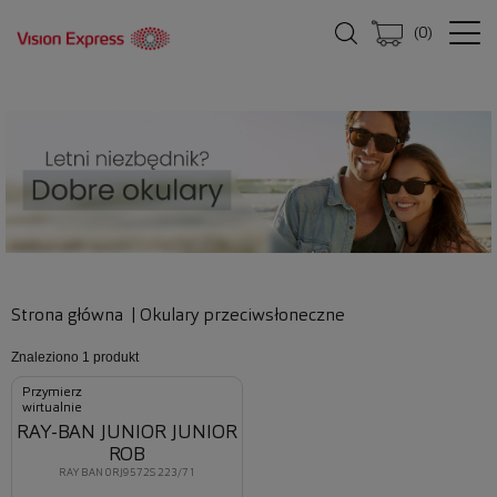
(
0
)
Strona główna
|
Okulary przeciwsłoneczne
Znaleziono
1 produkt
Przymierz
wirtualnie
RAY-BAN JUNIOR JUNIOR
ROB
RAY BAN 0RJ9572S 223/71