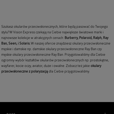
Szukasz okularów przeciwsłonecznych, które będą pasować do Twojego
stylu? W Vision Express czekają na Ciebie największe światowe marki i
najnowsze kolekcje w atrakcyjnych cenach:
Burberry
,
Polaroid
,
Ralph
,
Ray
Ban
, Seen, i Solaris.
W naszej ofercie znajdziesz okulary przeciwsłoneczne
męskie i damskie np.
damskie okulary przeciwsłoneczne Ray Ban
czy
męskie okulary przeciwsłoneczne Ray Ban
. Przygotowaliśmy dla Ciebie
ogromny wybór kształtów okularów przeciwsłonecznych np: prostokątne,
wayfarer,
kocie oczy
, aviator, duże i owalne. Zobacz też jakie
okulary
przeciwsłoneczne z polaryzacją
dla Ciebie przygotowaliśmy.