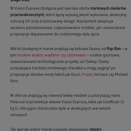
W Vision Express dostępna jest szeroka oferta
markowych okularów
przeciwsłonecznych
, które łączą wysoką jakość wykonania, skuteczną
ochronę UV oraz zróżnicowany design. Asortyment obejmuje
zarówno ponadczasowe, rozpoznawalne modele, jak i nowoczesne
propozycje dopasowane do codziennego stylu życia.
Wśród dostępnych marek znajdują się kultowe fasony od
Ray-Ban
– w
tym
modele aviator, wayfarer czy clubmaster
– a także sportowe,
zaawansowane technologicznie projekty od Oakley. Osoby
poszukujące bardziej modowego charakteru mogą sięgnąć po
propozycje domów mody takich jak Gucci,
Prada
, Versace czy Michael
Kors.
W ofercie znajdują się również lekkie modele z polaryzacją marki
Polaroid oraz kolekcje własne Vision Express, takie jak Unofficial i D
by D, oferujące różnorodne style w atrakcyjnych wariantach
cenowych.
Tak szeroki wybór marek pozwala dopasować
okulary