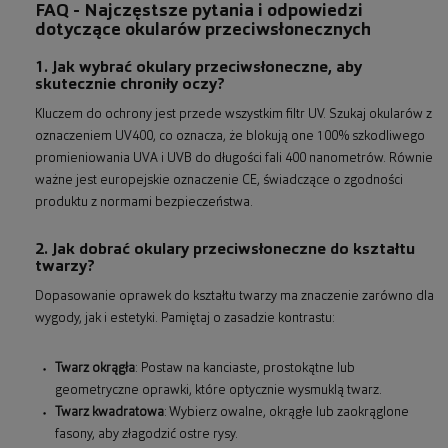
FAQ - Najczęstsze pytania i odpowiedzi
dotyczące okularów przeciwsłonecznych
1. Jak wybrać okulary przeciwsłoneczne, aby
skutecznie chroniły oczy?
Kluczem do ochrony jest przede wszystkim filtr UV. Szukaj okularów z
oznaczeniem UV400, co oznacza, że blokują one 100% szkodliwego
promieniowania UVA i UVB do długości fali 400 nanometrów. Równie
ważne jest europejskie oznaczenie CE, świadczące o zgodności
produktu z normami bezpieczeństwa.
2. Jak dobrać okulary przeciwsłoneczne do kształtu
twarzy?
Dopasowanie oprawek do kształtu twarzy ma znaczenie zarówno dla
wygody, jak i estetyki. Pamiętaj o zasadzie kontrastu:
Twarz okrągła
: Postaw na kanciaste, prostokątne lub
geometryczne oprawki, które optycznie wysmuklą twarz.
Twarz kwadratowa
: Wybierz owalne, okrągłe lub zaokrąglone
fasony, aby złagodzić ostre rysy.