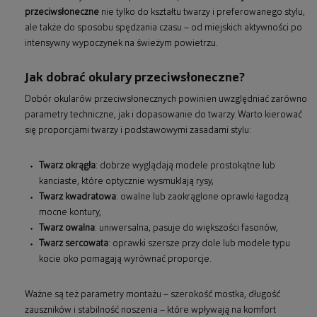
przeciwsłoneczne
nie tylko do kształtu twarzy i preferowanego stylu,
ale także do sposobu spędzania czasu – od miejskich aktywności po
intensywny wypoczynek na świeżym powietrzu.
Jak dobrać okulary przeciwsłoneczne?
Dobór okularów przeciwsłonecznych powinien uwzględniać zarówno
parametry techniczne, jak i dopasowanie do twarzy. Warto kierować
się proporcjami twarzy i podstawowymi zasadami stylu:
Twarz okrągła
: dobrze wyglądają modele prostokątne lub
kanciaste, które optycznie wysmuklają rysy,
Twarz kwadratowa
: owalne lub zaokrąglone oprawki łagodzą
mocne kontury,
Twarz owalna
: uniwersalna, pasuje do większości fasonów,
Twarz sercowata
: oprawki szersze przy dole lub modele typu
kocie oko pomagają wyrównać proporcje.
Ważne są też parametry montażu – szerokość mostka, długość
zauszników i stabilność noszenia – które wpływają na komfort