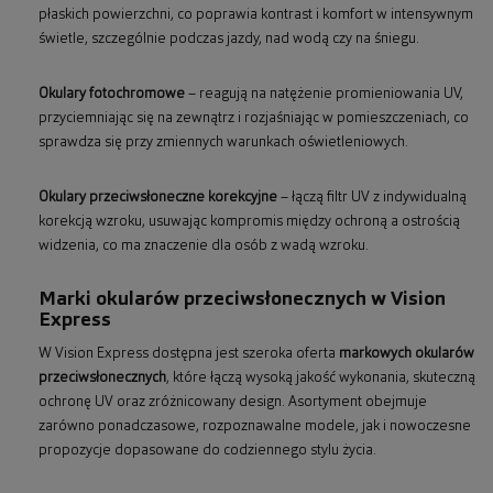
płaskich powierzchni, co poprawia kontrast i komfort w intensywnym
świetle, szczególnie podczas jazdy, nad wodą czy na śniegu.
Okulary fotochromowe
– reagują na natężenie promieniowania UV,
przyciemniając się na zewnątrz i rozjaśniając w pomieszczeniach, co
sprawdza się przy zmiennych warunkach oświetleniowych.
Okulary przeciwsłoneczne korekcyjne
– łączą filtr UV z indywidualną
korekcją wzroku, usuwając kompromis między ochroną a ostrością
widzenia, co ma znaczenie dla osób z wadą wzroku.
Marki okularów przeciwsłonecznych w Vision
Express
W Vision Express dostępna jest szeroka oferta
markowych okularów
przeciwsłonecznych
, które łączą wysoką jakość wykonania, skuteczną
ochronę UV oraz zróżnicowany design. Asortyment obejmuje
zarówno ponadczasowe, rozpoznawalne modele, jak i nowoczesne
propozycje dopasowane do codziennego stylu życia.