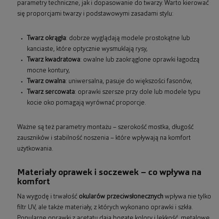
parametry techniczne, jak i dopasowanie do twarzy. Warto kierować
się proporcjami twarzy i podstawowymi zasadami stylu:
Twarz okrągła
: dobrze wyglądają modele prostokątne lub
kanciaste, które optycznie wysmuklają rysy,
Twarz kwadratowa
: owalne lub zaokrąglone oprawki łagodzą
mocne kontury,
Twarz owalna
: uniwersalna, pasuje do większości fasonów,
Twarz sercowata
: oprawki szersze przy dole lub modele typu
kocie oko pomagają wyrównać proporcje.
Ważne są też parametry montażu – szerokość mostka, długość
zauszników i stabilność noszenia – które wpływają na komfort
użytkowania.
Materiały oprawek i soczewek – co wpływa na
komfort
Na wygodę i trwałość
okularów przeciwsłonecznych
wpływa nie tylko
filtr UV, ale także materiały, z których wykonano oprawki i szkła.
Popularne oprawki z acetatu dają bogate kolory i lekkość, metalowe