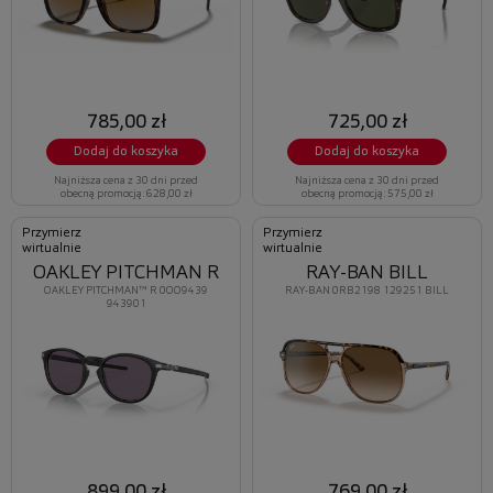
785,00 zł
725,00 zł
Dodaj do koszyka
Dodaj do koszyka
Najniższa cena z 30 dni przed
Najniższa cena z 30 dni przed
obecną promocją: 628,00 zł
obecną promocją: 575,00 zł
Przymierz
Przymierz
wirtualnie
wirtualnie
OAKLEY PITCHMAN R
RAY-BAN BILL
OAKLEY PITCHMAN™ R 0OO9439
RAY-BAN 0RB2198 129251 BILL
943901
899,00 zł
769,00 zł