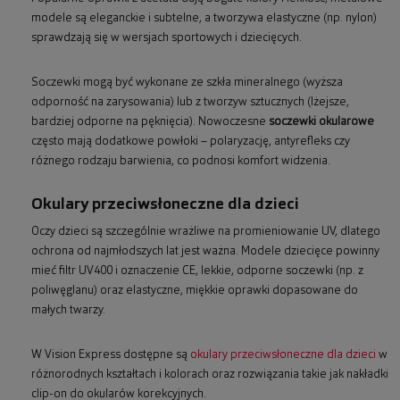
modele są eleganckie i subtelne, a tworzywa elastyczne (np. nylon)
sprawdzają się w wersjach sportowych i dziecięcych.
Soczewki mogą być wykonane ze szkła mineralnego (wyższa
odporność na zarysowania) lub z tworzyw sztucznych (lżejsze,
bardziej odporne na pęknięcia). Nowoczesne
soczewki okularowe
często mają dodatkowe powłoki – polaryzację, antyrefleks czy
różnego rodzaju barwienia, co podnosi komfort widzenia.
Okulary przeciwsłoneczne dla dzieci
Oczy dzieci są szczególnie wrażliwe na promieniowanie UV, dlatego
ochrona od najmłodszych lat jest ważna. Modele dziecięce powinny
mieć filtr UV400 i oznaczenie CE, lekkie, odporne soczewki (np. z
poliwęglanu) oraz elastyczne, miękkie oprawki dopasowane do
małych twarzy.
W Vision Express dostępne są
okulary przeciwsłoneczne dla dzieci
w
różnorodnych kształtach i kolorach oraz rozwiązania takie jak nakładki
clip-on do okularów korekcyjnych.