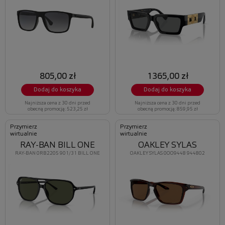
805,00 zł
1365,00 zł
Dodaj do koszyka
Dodaj do koszyka
Najniższa cena z 30 dni przed
Najniższa cena z 30 dni przed
obecną promocją: 523,25 zł
obecną promocją: 859,95 zł
Przymierz
Przymierz
wirtualnie
wirtualnie
RAY-BAN BILL ONE
OAKLEY SYLAS
RAY-BAN 0RB2205 901/31 BILL ONE
OAKLEY SYLAS 0OO9448 944802