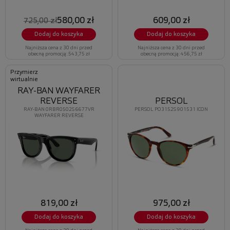
580,00 zł
609,00 zł
725,00 zł
Dodaj do koszyka
Dodaj do koszyka
Najniższa cena z 30 dni przed
Najniższa cena z 30 dni przed
obecną promocją: 543,75 zł
obecną promocją: 456,75 zł
Przymierz
wirtualnie
RAY-BAN WAYFARER
REVERSE
PERSOL
RAY-BAN 0RBR0502S 6677VR
PERSOL PO3152S 901531 ICON
WAYFARER REVERSE
819,00 zł
975,00 zł
Dodaj do koszyka
Dodaj do koszyka