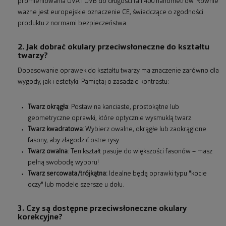
promieniowania UVA i UVB do długości fali 400 nanometrów. Równie
ważne jest europejskie oznaczenie CE, świadczące o zgodności
produktu z normami bezpieczeństwa.
2. Jak dobrać okulary przeciwsłoneczne do kształtu
twarzy?
Dopasowanie oprawek do kształtu twarzy ma znaczenie zarówno dla
wygody, jak i estetyki. Pamiętaj o zasadzie kontrastu:
Twarz okrągła
: Postaw na kanciaste, prostokątne lub
geometryczne oprawki, które optycznie wysmuklą twarz.
Twarz kwadratowa
: Wybierz owalne, okrągłe lub zaokrąglone
fasony, aby złagodzić ostre rysy.
Twarz owalna
: Ten kształt pasuje do większości fasonów – masz
pełną swobodę wyboru!
Twarz sercowata/trójkątna:
Idealne będą oprawki typu "kocie
oczy" lub modele szersze u dołu.
3. Czy są dostępne przeciwsłoneczne okulary
korekcyjne?