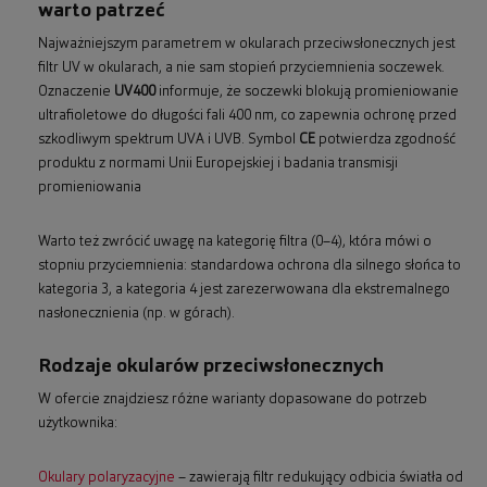
warto patrzeć
Najważniejszym parametrem w okularach przeciwsłonecznych jest
filtr UV w okularach, a nie sam stopień przyciemnienia soczewek.
Oznaczenie
UV400
informuje, że soczewki blokują promieniowanie
ultrafioletowe do długości fali 400 nm, co zapewnia ochronę przed
szkodliwym spektrum UVA i UVB. Symbol
CE
potwierdza zgodność
produktu z normami Unii Europejskiej i badania transmisji
promieniowania
Warto też zwrócić uwagę na kategorię filtra (0–4), która mówi o
stopniu przyciemnienia: standardowa ochrona dla silnego słońca to
kategoria 3, a kategoria 4 jest zarezerwowana dla ekstremalnego
nasłonecznienia (np. w górach).
Rodzaje okularów przeciwsłonecznych
W ofercie znajdziesz różne warianty dopasowane do potrzeb
użytkownika:
Okulary polaryzacyjne
– zawierają filtr redukujący odbicia światła od