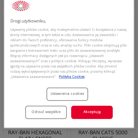
Najniższa cena z 30 dni przed
Najniższa cena z 30 dni przed
obecną promocją: 615,20 zł
obecną promocją: 558,25 zł
Przymierz
Przymierz
Drogi użytkowniku,
wirtualnie
wirtualnie
RAY-BAN
RAY-BAN BOYFRIEND
Używamy plików cookie, aby maksymalnie ułatwić Ci korzystanie z naszej
RAY-BAN 0RB3457 029/13
RAY-BAN 0RB4147 601/87
strony internetowej, w tym także w celu dostosowania jej zawartości i
BOYFRIEND
reklam do Twoich preferencji, oferowania funkcji mediów
społecznościowych oraz w celu analizy ruchu. Pliki cookie obejmują pliki
związane z kierowaniem treści oraz pliki do zaawansowanej analityki.
Więcej informacji dostępnych jest po rozwinięciu „Ustawień
zaawansowanych” oraz z polityce cookies. Klikając Akceptuj, wyrażasz
zgodę na używanie przez nas wszystkich plików cookie. Aby zmienić
rodzaj wykorzystywanych przez nas plików cookie, prosimy kliknąć
„Ustawienia zaawansowane”.
Polityka Cookies
655,00 zł
543,20 zł
679,00 zł
Ustawienia cookies
Dodaj do koszyka
Dodaj do koszyka
Najniższa cena z 30 dni przed
Najniższa cena z 30 dni przed
obecną promocją: 505,00 zł
obecną promocją: 516,04 zł
Odrzuć wszystkie
Akceptuję
Przymierz
Przymierz
wirtualnie
wirtualnie
RAY-BAN HEXAGONAL
RAY-BAN CATS 5000