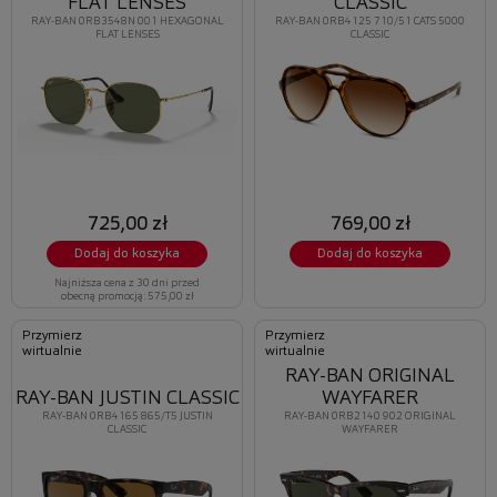
FLAT LENSES
CLASSIC
RAY-BAN 0RB3548N 001 HEXAGONAL
RAY-BAN 0RB4125 710/51 CATS 5000
FLAT LENSES
CLASSIC
725,00 zł
769,00 zł
Dodaj do koszyka
Dodaj do koszyka
Najniższa cena z 30 dni przed
obecną promocją: 575,00 zł
Przymierz
Przymierz
wirtualnie
wirtualnie
RAY-BAN ORIGINAL
RAY-BAN JUSTIN CLASSIC
WAYFARER
RAY-BAN 0RB4165 865/T5 JUSTIN
RAY-BAN 0RB2140 902 ORIGINAL
CLASSIC
WAYFARER