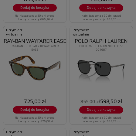
Dodaj do koszyka
Dodaj do koszyka
Najniższa cena z 30 dni przed
Najniższa cena z 30 dni przed
obecną promocją: 665,26 zł
obecną promocją: 615,20 zł
Przymierz
Przymierz
wirtualnie
wirtualnie
RAY-BAN WAYFARER EASE
POLO RALPH LAUREN
RAY-BAN 0RB4340 710 WAYFARER
POLO RALPH LAUREN 0PH3151
EASE
921687
725,00 zł
598,50 zł
855,00 zł
Dodaj do koszyka
Dodaj do koszyka
Najniższa cena z 30 dni przed
Najniższa cena z 30 dni przed
obecną promocją: 575,00 zł
obecną promocją: 555,75 zł
Przymierz
Przymierz