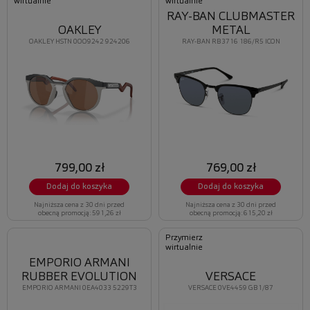
wirtualnie
wirtualnie
RAY-BAN CLUBMASTER
OAKLEY
METAL
OAKLEY HSTN 0OO9242 924206
RAY-BAN RB3716 186/R5 ICON
799,00 zł
769,00 zł
Dodaj do koszyka
Dodaj do koszyka
Najniższa cena z 30 dni przed
Najniższa cena z 30 dni przed
obecną promocją: 591,26 zł
obecną promocją: 615,20 zł
Przymierz
wirtualnie
EMPORIO ARMANI
RUBBER EVOLUTION
VERSACE
EMPORIO ARMANI 0EA4033 5229T3
VERSACE 0VE4459 GB1/87