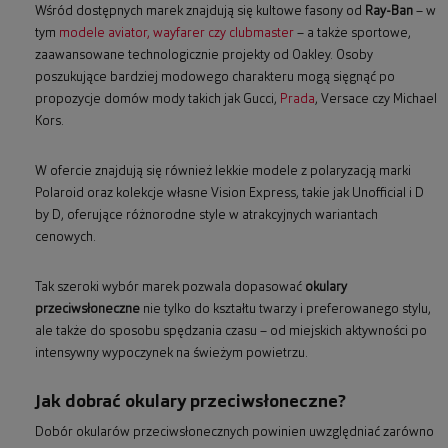
Wśród dostępnych marek znajdują się kultowe fasony od
Ray-Ban
– w
tym
modele aviator, wayfarer czy clubmaster
– a także sportowe,
zaawansowane technologicznie projekty od Oakley. Osoby
poszukujące bardziej modowego charakteru mogą sięgnąć po
propozycje domów mody takich jak Gucci,
Prada
, Versace czy Michael
Kors.
W ofercie znajdują się również lekkie modele z polaryzacją marki
Polaroid oraz kolekcje własne Vision Express, takie jak Unofficial i D
by D, oferujące różnorodne style w atrakcyjnych wariantach
cenowych.
Tak szeroki wybór marek pozwala dopasować
okulary
przeciwsłoneczne
nie tylko do kształtu twarzy i preferowanego stylu,
ale także do sposobu spędzania czasu – od miejskich aktywności po
intensywny wypoczynek na świeżym powietrzu.
Jak dobrać okulary przeciwsłoneczne?
Dobór okularów przeciwsłonecznych powinien uwzględniać zarówno