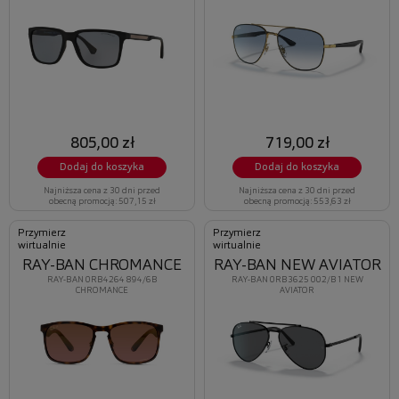
805,00 zł
719,00 zł
Dodaj do koszyka
Dodaj do koszyka
Najniższa cena z 30 dni przed
Najniższa cena z 30 dni przed
obecną promocją: 507,15 zł
obecną promocją: 553,63 zł
Przymierz
Przymierz
wirtualnie
wirtualnie
RAY-BAN CHROMANCE
RAY-BAN NEW AVIATOR
RAY-BAN 0RB4264 894/6B
RAY-BAN 0RB3625 002/B1 NEW
CHROMANCE
AVIATOR