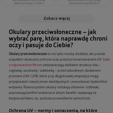
Najniższa cena z 30 dni przed
Najniższa cena z 30 dni przed
obecną promocją: 619,00 zł
obecną promocją: 682,50 zł
zobacz więcej
Okulary przeciwsłoneczne – jak
wybrać parę, która naprawdę chroni
oczy i pasuje do Ciebie?
Okulary przeciwsłoneczne
to nie tylko modny dodatek, ale przede
wszystkim skuteczna ochrona oczu przed promieniowaniem UV.
Szkła
z odpowiednim filtrem
zabezpieczają delikatne struktury oka –
rogówkę, soczewkę i siatkówkę – przed szkodliwym działaniem
promieni UVA i UVB, które przy długotrwałej ekspozycji mogą
przyspieszać rozwój zmian okulistycznych i powodować dyskomfort
widzenia. Równocześnie okulary redukują olśnienie i odblaski,
poprawiają komfort widzenia w silnym świetle i wpływają na
bezpieczeństwo, np. podczas prowadzenia samochodu.
Ochrona UV – normy i oznaczenia, na które