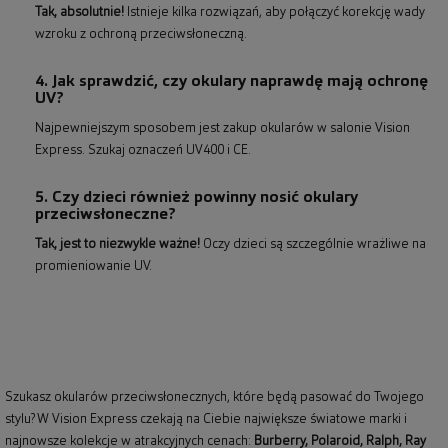
Tak, absolutnie!
Istnieje kilka rozwiązań, aby połączyć korekcję wady
wzroku z ochroną przeciwsłoneczną.
4. Jak sprawdzić, czy okulary naprawdę mają ochronę
UV?
Najpewniejszym sposobem jest zakup okularów w salonie Vision
Express. Szukaj oznaczeń UV400 i CE.
5. Czy dzieci również powinny nosić okulary
przeciwsłoneczne?
Tak, jest to niezwykle ważne!
Oczy dzieci są szczególnie wrażliwe na
promieniowanie UV.
Szukasz okularów przeciwsłonecznych, które będą pasować do Twojego
stylu? W Vision Express czekają na Ciebie największe światowe marki i
najnowsze kolekcje w atrakcyjnych cenach:
Burberry
,
Polaroid
,
Ralph
,
Ray