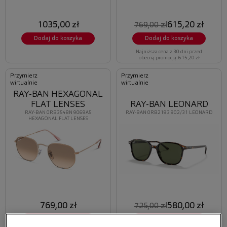
1035,00 zł
615,20 zł
769,00 zł
Dodaj do koszyka
Dodaj do koszyka
Najniższa cena z 30 dni przed
obecną promocją: 615,20 zł
Przymierz
Przymierz
wirtualnie
wirtualnie
RAY-BAN HEXAGONAL
FLAT LENSES
RAY-BAN LEONARD
RAY-BAN 0RB3548N 9069A5
RAY-BAN 0RB2193 902/31 LEONARD
HEXAGONAL FLAT LENSES
769,00 zł
580,00 zł
725,00 zł
Dodaj do koszyka
Dodaj do koszyka